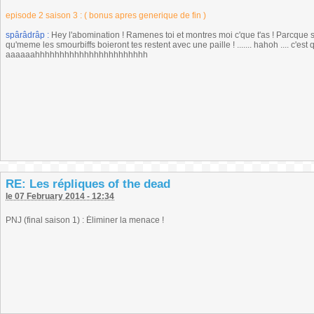
episode 2 saison 3 : ( bonus apres generique de fin )
spârâdrâp :
Hey l'abomination ! Ramenes toi et montres moi c'que t'as ! Parcque si t
qu'meme les smourbiffs boieront tes restent avec une paille ! ....... hahoh .... c'es
aaaaaahhhhhhhhhhhhhhhhhhhhhhh
RE: Les répliques of the dead
le 07 February 2014 - 12:34
PNJ (final saison 1) : Éliminer la menace !