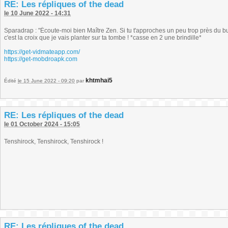
RE: Les répliques of the dead
le 10 June 2022 - 14:31
Sparadrap : "Écoute-moi bien Maître Zen. Si tu t'approches un peu trop près du but
c'est la croix que je vais planter sur ta tombe ! *casse en 2 une brindille*
https://get-vidmateapp.com/
https://get-mobdroapk.com
khtmhai5
Édité
le 15 June 2022 - 09:20
par
RE: Les répliques of the dead
le 01 October 2024 - 15:05
Tenshirock, Tenshirock, Tenshirock !
RE: Les répliques of the dead