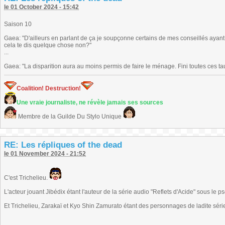
le 01 October 2024 - 15:42
Saison 10
Gaea: "D'ailleurs en parlant de ça je soupçonne certains de mes conseillés ayan
cela te dis quelque chose non?"
...
Gaea: "La disparition aura au moins permis de faire le ménage. Fini toutes ces tau
Coalition! Destruction!
Une vraie journaliste, ne révèle jamais ses sources
Membre de la Guilde Du Stylo Unique
RE: Les répliques of the dead
le 01 November 2024 - 21:52
C'est Trichelieu.
L'acteur jouant Jibédix étant l'auteur de la série audio "Reflets d'Acide" sous l
Et Trichelieu, Zarakaï et Kyo Shin Zamurato étant des personnages de ladite séri