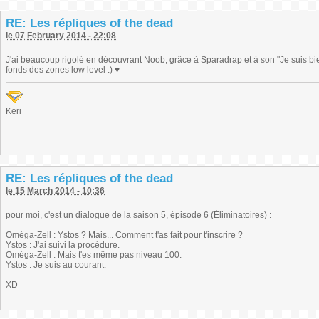
RE: Les répliques of the dead
le 07 February 2014 - 22:08
J'ai beaucoup rigolé en découvrant Noob, grâce à Sparadrap et à son "Je suis bie
fonds des zones low level :) ♥
Keri
RE: Les répliques of the dead
le 15 March 2014 - 10:36
pour moi, c'est un dialogue de la saison 5, épisode 6 (Éliminatoires) :
Oméga-Zell : Ystos ? Mais... Comment t'as fait pour t'inscrire ?
Ystos : J'ai suivi la procédure.
Oméga-Zell : Mais t'es même pas niveau 100.
Ystos : Je suis au courant.
XD