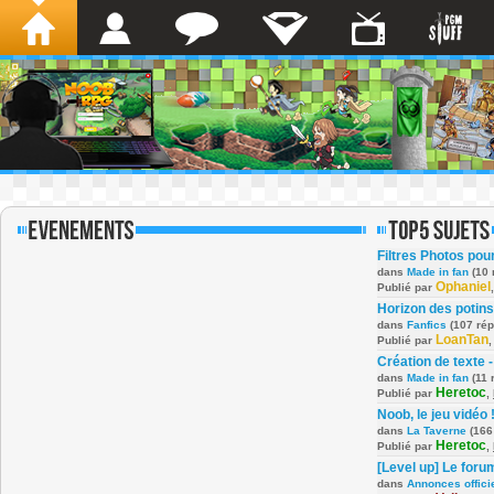
Filtres Photos po
dans
Made in fan
(10 
Ophaniel
Publié par
Horizon des potins
dans
Fanfics
(107 ré
LoanTan
Publié par
Création de texte -
dans
Made in fan
(11 
Heretoc
Publié par
,
Noob, le jeu vidéo 
dans
La Taverne
(166
Heretoc
Publié par
,
[Level up] Le foru
dans
Annonces offici