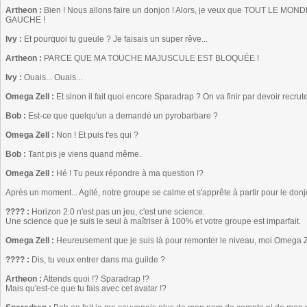
Artheon :
Bien ! Nous allons faire un donjon ! Alors, je veux que TOUT L
GAUCHE !
Ivy :
Et pourquoi tu gueule ? Je faisais un super rêve...
Artheon :
PARCE QUE MA TOUCHE MAJUSCULE EST BLOQUÉE !
Ivy :
Ouais... Ouais...
Omega Zell :
Et sinon il fait quoi encore Sparadrap ? On va finir par devoir recrute
Bob :
Est-ce que quelqu'un a demandé un pyrobarbare ?
Omega Zell :
Non ! Et puis t'es qui ?
Bob :
Tant pis je viens quand même.
Omega Zell :
Hé ! Tu peux répondre à ma question !?
Après un moment... Agité, notre groupe se calme et s'apprête à partir pour le donj
???? :
Horizon 2.0 n'est pas un jeu, c'est une science.
Une science que je suis le seul à maîtriser à 100% et votre groupe est imparfait.
Omega Zell :
Heureusement que je suis là pour remonter le niveau, moi Omega Zell
???? :
Dis, tu veux entrer dans ma guilde ?
Artheon :
Attends quoi !? Sparadrap !?
Mais qu'est-ce que tu fais avec cet avatar !?