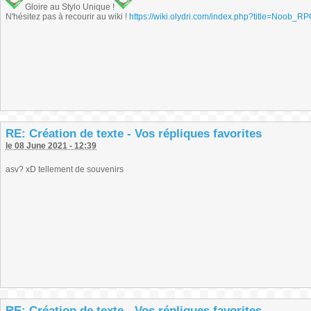
Gloire au Stylo Unique !
N'hésitez pas à recourir au wiki !
https://wiki.olydri.com/index.php?title=Noob_R
RE: Création de texte - Vos répliques favorites
le 08 June 2021 - 12:39
asv? xD tellement de souvenirs
RE: Création de texte - Vos répliques favorites