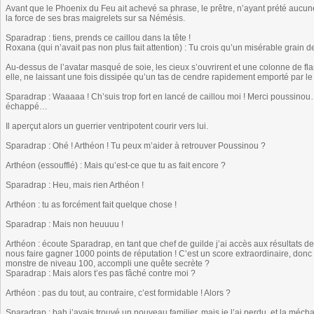
Avant que le Phoenix du Feu ait achevé sa phrase, le prêtre, n’ayant prété aucune a
la force de ses bras maigrelets sur sa Némésis.
Sparadrap : tiens, prends ce caillou dans la tête !
Roxana (qui n’avait pas non plus fait attention) : Tu crois qu’un misérable grain 
Au-dessus de l’avatar masqué de soie, les cieux s’ouvrirent et une colonne de fla
elle, ne laissant une fois dissipée qu’un tas de cendre rapidement emporté par le
Sparadrap : Waaaaa ! Ch’suis trop fort en lancé de caillou moi ! Merci poussinou
échappé…
Il aperçut alors un guerrier ventripotent courir vers lui.
Sparadrap : Ohé ! Arthéon ! Tu peux m’aider à retrouver Poussinou ?
Arthéon (essoufflé) : Mais qu’est-ce que tu as fait encore ?
Sparadrap : Heu, mais rien Arthéon !
Arthéon : tu as forcément fait quelque chose !
Sparadrap : Mais non heuuuu !
Arthéon : écoute Sparadrap, en tant que chef de guilde j’ai accès aux résultats d
nous faire gagner 1000 points de réputation ! C’est un score extraordinaire, donc
monstre de niveau 100, accompli une quête secrète ?
Sparadrap : Mais alors t’es pas fâché contre moi ?
Arthéon : pas du tout, au contraire, c’est formidable ! Alors ?
Sparadrap : bah j’avais trouvé un nouveau familier, mais je l’ai perdu, et la méch