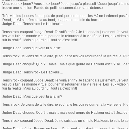
Vous vouliez jouer? Vous allez jouer! Jouer jusqu’à plus soif ! Jouer jusqu’à la mo
trouve une solution. Bande de petit consommateur sans défense.
Très vite les joueurs furent pris de panique ou de peur, les MJ ne tardèrent pas à r
Dead, le MJ suprême alla au front, et apparu non loin du hackeur.
Judge Dead: Tenshirock Le Hackeur!...
Tenshirock coupant Judge Dead: Te voilà enfin? Je t’attendais justement. Je veut 
les vois fuir les monde virtuel pour enfin retourner à la vie réelle. Les jeux vidéo
fuir la réalité. Mais aujourd’hui, tout sa c’est finit!
Judge Dead: Mais que veut tu a la fin?
Tenshirock: Je viens de te le dire, je souhaite les voir retourner à la vie réelle. P
Judge Dead choqué: Quoi?... mais... mais quel genre de Hackeur est tu? Je... de t
Judge Dead: Tenshirock Le Hackeur!...
Tenshirock coupant Judge Dead: Te voilà enfin? Je t’attendais justement. Je veut 
les vois fuir les monde virtuel pour enfin retourner à la vie réelle. Les jeux vidéo
fuir la réalité. Mais aujourd’hui, tout sa c’est finit!
Judge Dead: Mais que veut tu a la fin?
Tenshirock: Je viens de te le dire, je souhaite les voir retourner à la vie réelle. P
Judge Dead choqué: Quoi?... mais... mais quel genre de Hackeur est tu? Je... de t
Tenshirock coupant Judge Dead: Je ne suis pas un simple Hackeurs je suis le s
Judge Dead dépité: Encore un foux.... Crois moi bien Hackeur, nous travaillons à d