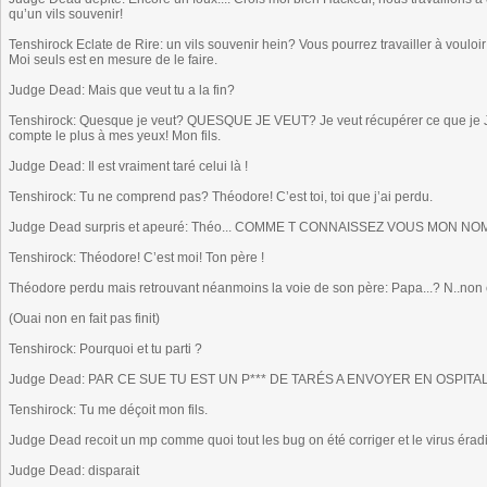
qu’un vils souvenir!
Tenshirock Eclate de Rire: un vils souvenir hein? Vous pourrez travailler à vouloir 
Moi seuls est en mesure de le faire.
Judge Dead: Mais que veut tu a la fin?
Tenshirock: Quesque je veut? QUESQUE JE VEUT? Je veut récupérer ce que je Jeux
compte le plus à mes yeux! Mon fils.
Judge Dead: Il est vraiment taré celui là !
Tenshirock: Tu ne comprend pas? Théodore! C’est toi, toi que j’ai perdu.
Judge Dead surpris et apeuré: Théo... COMME T CONNAISSEZ VOUS MON NOM?
Tenshirock: Théodore! C’est moi! Ton père !
Théodore perdu mais retrouvant néanmoins la voie de son père: Papa...? N..non 
(Ouai non en fait pas finit)
Tenshirock: Pourquoi et tu parti ?
Judge Dead: PAR CE SUE TU EST UN P*** DE TARÉS A ENVOYER EN OSPITA
Tenshirock: Tu me déçoit mon fils.
Judge Dead recoit un mp comme quoi tout les bug on été corriger et le virus érad
Judge Dead: disparait