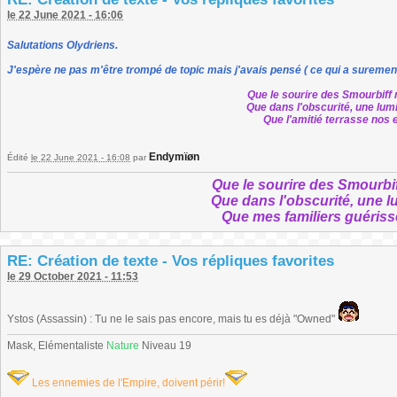
le 22 June 2021 - 16:06
Salutations Olydriens.
J'espère ne pas m'être trompé de topic mais j'avais pensé ( ce qui a surement 
Que le sourire des Smourbif
Que dans l'obscurité, une lum
Que l'amitié terrasse nos 
Endymïøn
Édité
le 22 June 2021 - 16:08
par
Que le sourire des Smourb
Que dans l'obscurité, une l
Que mes familiers guéris
RE: Création de texte - Vos répliques favorites
le 29 October 2021 - 11:53
Ystos (Assassin) : Tu ne le sais pas encore, mais tu es déjà "Owned"
Mask, Elémentaliste
Nature
Niveau 19
Les ennemies de l'Empire, doivent périr!