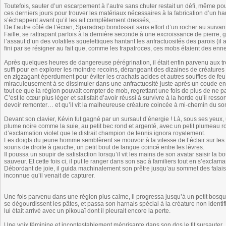
Toutefois, sauter d’un escarpement à l’autre sans chuter restait un défi, même pou
ces derniers jours pour trouver les matériaux nécessaires à la fabrication d’un h
s’échappent avant qu’il les ait complètement dressés, …
De l’autre côté de l’écran, Sparadrap bondissait sans effort d’un rocher au suivan
Faille, se rattrapant parfois à la dernière seconde à une excroissance de pierre, 
l’assaut d’un des volatiles squelettiques hantant les anfractuosités des parois (il 
fini par se résigner au fait que, comme les frapatroces, ces mobs étaient des enn
Après quelques heures de dangereuse pérégrination, il était enfin parvenu aux tré
suffi pour en explorer les moindre recoins, dérangeant des dizaines de créatures
en zigzagant éperdument pour éviter les crachats acides et autres souffles de feu 
miraculeusement à se dissimuler dans une anfractuosité juste après un coude entre 
tout ce que la région pouvait compter de mob, regrettant une fois de plus de ne pa
C’est le cœur plus léger et satisfait d’avoir réussi à survivre à la horde qu’il ressort
devoir remonter… et qu’il vit la malheureuse créature coincée à mi-chemin du s
Devant son clavier, Kévin fut gagné par un sursaut d’énergie ! Là, sous ses yeux, 
plume noire comme la suie, au petit bec rond et argenté, avec un petit plumeau r
d’exclamation violet que le distrait champion de tennis ignora royalement.
Les doigts du jeune homme semblèrent se mouvoir à la vitesse de l’éclair sur les
souris de droite à gauche, un petit bout de langue coincé entre les lèvres.
Il poussa un soupir de satisfaction lorsqu’il vit les mains de son avatar saisir la
sauveur. Et cette fois ci, il put le ranger dans son sac à familiers tout en s’excla
Débordant de joie, il guida machinalement son prêtre jusqu’au sommet des falais
inconnue qu’il venait de capturer.
Une fois parvenu dans une région plus calme, il progressa jusqu’à un petit bosquet
se dégourdissent les pâtes, et passa son harnais spécial à la créature non ident
lui était arrivé avec un pikouaï dont il pleurait encore la perte.
Une voix féminine et incontestablement méprisante dans son dos le fit sursauter.