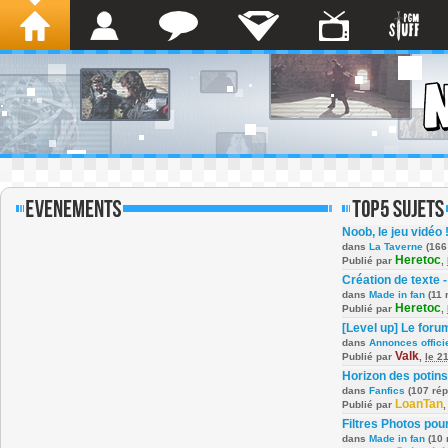
Noob, le jeu vidéo 
dans
La Taverne
(166
Heretoc
Publié par
,
Création de texte -
dans
Made in fan
(11 
Heretoc
Publié par
,
[Level up] Le foru
dans
Annonces offici
Valk
Publié par
,
le 2
Horizon des potins
dans
Fanfics
(107 ré
LoanTan
Publié par
Filtres Photos po
dans
Made in fan
(10 