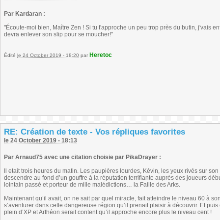
Par Kardaran :
"Écoute-moi bien, Maître Zen ! Si tu t'approche un peu trop près du butin, j'vais 
devra enlever son slip pour se moucher!"
Heretoc
Édité
le 24 October 2019 - 18:20
par
RE: Création de texte - Vos répliques favorites
le 24 October 2019 - 18:13
Par Arnaud75 avec une citation choisie par PikaDrayer :
Il etait trois heures du matin. Les paupières lourdes, Kévin, les yeux rivés sur s
descendre au fond d’un gouffre à la réputation terrifiante auprès des joueurs déb
lointain passé et porteur de mille malédictions… la Faille des Arks.
Maintenant qu’il avait, on ne sait par quel miracle, fait atteindre le niveau 60 à so
s’aventurer dans cette dangereuse région qu’il prenait plaisir à découvrir. Et puis 
plein d’XP et Arthéon serait content qu’il approche encore plus le niveau cent !