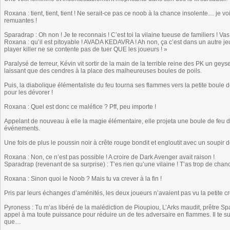
Roxana : tient, tient, tient ! Ne serait-ce pas ce noob à la chance insolente… je vo
remuantes !
Sparadrap : Oh non ! Je te reconnais ! C’est toi la vilaine tueuse de familiers ! Vas 
Roxana : qu’il est pitoyable ! AVADA KEDAVRA ! Ah non, ça c’est dans un autre jeu
player killer ne se contente pas de tuer QUE les joueurs ! »
Paralysé de terreur, Kévin vit sortir de la main de la terrible reine des PK un ge
laissant que des cendres à la place des malheureuses boules de poils.
Puis, la diabolique élémentaliste du feu tourna ses flammes vers la petite boule 
pour les dévorer !
Roxana : Quel est donc ce maléfice ? Pff, peu importe !
Appelant de nouveau à elle la magie élémentaire, elle projeta une boule de feu d
événements.
Une fois de plus le poussin noir à crête rouge bondit et engloutit avec un soupir de
Roxana : Non, ce n’est pas possible ! A croire de Dark Avenger avait raison !
Sparadrap (revenant de sa surprise) : T’es rien qu’une vilaine ! T’as trop de ch
Roxana : Sinon quoi le Noob ? Mais tu va crever à la fin !
Pris par leurs échanges d’aménités, les deux joueurs n’avaient pas vu la petit
Pyroness : Tu m’as libéré de la malédiction de Pioupiou, L’Arks maudit, prêtre Sp
appel à ma toute puissance pour réduire un de tes adversaire en flammes. Il te su
que…