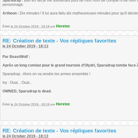
Sparadrap :
Bah en fait je me souvenais plus de mon nom de compte ni de mon mot
personnage.
Artheon :
Dix minutes ! Il lui aura fallu dix malheureuses minutes pour qu'il décl
Heretoc
Édité
le 24 October 2019 - 18:19
par
RE: Création de texte - Vos répliques favorites
le 24 October 2019 - 18:13
Par BeastWolf :
Après un long combat pour le grand tournois d'Olydri, Sparadrap tombe face à
Sparadrap : Alors on va rendre les armes ensemble !
Ivy : Ouai... Ouai...
OWNED, Sparadrap is dead.
Heretoc
Édité
le 24 October 2019 - 18:19
par
RE: Création de texte - Vos répliques favorites
le 24 October 2019 - 18:13