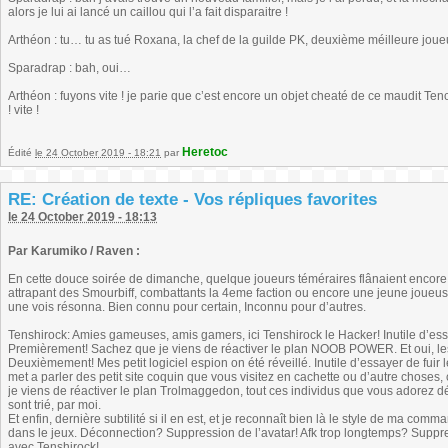
alors je lui ai lancé un caillou qui l’a fait disparaitre !
Arthéon : tu… tu as tué Roxana, la chef de la guilde PK, deuxième méilleure joue
Sparadrap : bah, oui…
Arthéon : fuyons vite ! je parie que c’est encore un objet cheaté de ce maudit Tenc
! vite !
Heretoc
Édité
le 24 October 2019 - 18:21
par
RE: Création de texte - Vos répliques favorites
le 24 October 2019 - 18:13
Par Karumiko / Raven :
En cette douce soirée de dimanche, quelque joueurs téméraires flânaient encore s
attrapant des Smourbiff, combattants la 4eme faction ou encore une jeune joueu
une vois résonna. Bien connu pour certain, Inconnu pour d’autres.
Tenshirock: Amies gameuses, amis gamers, ici Tenshirock le Hacker! Inutile d’essa
Premièrement! Sachez que je viens de réactiver le plan NOOB POWER. Et oui, les
Deuxièmement! Mes petit logiciel espion on été réveillé. Inutile d’essayer de fuir l
met a parler des petit site coquin que vous visitez en cachette ou d’autre choses, 
je viens de réactiver le plan Trolmaggedon, tout ces individus que vous adorez détest
sont trié, par moi.
Et enfin, dernière subtilité si il en est, et je reconnaît bien là le style de ma com
dans le jeux. Déconnection? Suppression de l’avatar! Afk trop longtemps? Suppr
avec Tenshirock!