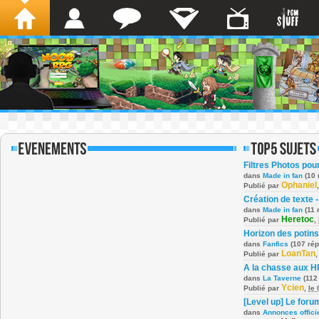
Filtres Photos po
dans
Made in fan
(10 
Ophaniel
Publié par
Création de texte -
dans
Made in fan
(11 
Heretoc
Publié par
,
Horizon des potins
dans
Fanfics
(107 ré
LoanTan
Publié par
A la chasse aux H
dans
La Taverne
(112
Ycien
Publié par
,
le
[Level up] Le foru
dans
Annonces offici