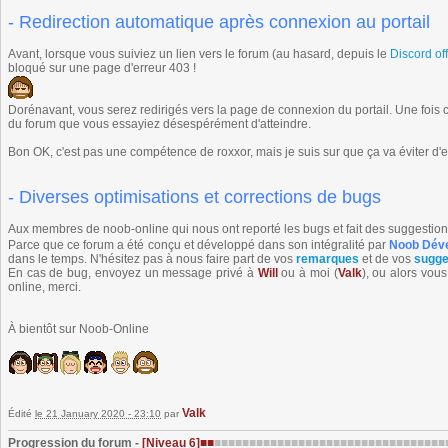
- Redirection automatique après connexion au portail
Avant, lorsque vous suiviez un lien vers le forum (au hasard, depuis le
Discord off
bloqué sur une page d'erreur 403 !
Dorénavant, vous serez redirigés vers la page de connexion du portail. Une foi
du forum que vous essayiez désespérément d'atteindre.
Bon OK, c'est pas une compétence de roxxor, mais je suis sur que ça va éviter d'en
- Diverses optimisations et corrections de bugs
Aux membres de noob-online qui nous ont reporté les bugs et fait des suggestio
Parce que ce forum a été conçu et développé dans son intégralité par
Noob Dév
dans le temps. N'hésitez pas à nous faire part de vos
remarques
et de vos
sugge
En cas de bug, envoyez un message privé à
Will
ou à moi (
Valk
), ou alors vou
online, merci.
À bientôt sur Noob-Online
Valk
Édité
le 21 January 2020 - 23:10
par
Progression du forum -
[Niveau 6]
■■
■■■■■■■■■■■■■■■■■■■■■■■■■■■■■■■■■