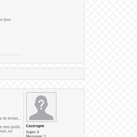
ée (pas
up de temps...
Castrogne
te mes goûts,
onan, en
Sujet: 0
Message: 1