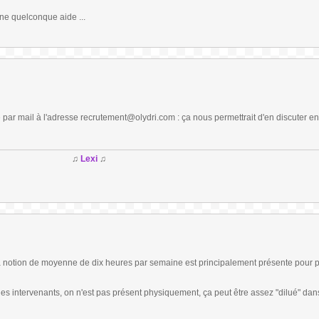
'une quelconque aide ...
 par mail à l'adresse recrutement@olydri.com : ça nous permettrait d'en discuter en
♫
Lexi
♫
la notion de moyenne de dix heures par semaine est principalement présente pour 
 intervenants, on n'est pas présent physiquement, ça peut être assez "dilué" dans