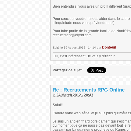
Bien entendu si vous avez un profil différent (gr
Pour ceux qui voudront nous aider dans le cadre d
d'inquiétude nous vous préviendrons !).
Pour faire partie de la grande famille de Noob'de
recrutement@olydri.com.
Donteuil
Édité
le 15 August 2012 - 14:14
par
Oui, c'est intéressant. Je vais y réfléchir.
Partagez ce sujet :
Re : Recrutements RPG Online
le 24 March 2012 - 20:43
Salut!!
J'adore votre web série, et je suis plus qu'intéres
Je suis un ancien "hard core gamer" qui s'est m
du moment que ça ne passe pas devant tout le re
passant par La quatrième prophétie ou Runes of 