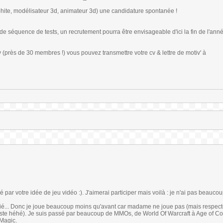
aphite, modélisateur 3d, animateur 3d) une candidature spontanée !
e séquence de tests, un recrutement pourra être envisageable d'ici la fin de l'ann
v (près de 30 membres !) vous pouvez transmettre votre cv & lettre de motiv' à
sé par votre idée de jeu vidéo :). J'aimerai participer mais voilà : je n'ai pas beauco
arié... Donc je joue beaucoup moins qu'avant car madame ne joue pas (mais respec
ste héhé). Je suis passé par beaucoup de MMOs, de World Of Warcraft à Age of C
Magic.