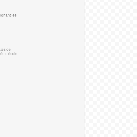
ignant les
ates de
née d'école