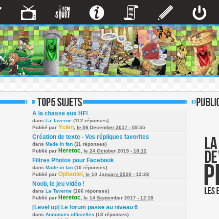
A la chasse aux HF!
dans
La Taverne
(112 réponses)
Ycien
Publié par
,
le 06 December 2017 - 09:55
Création de texte - Vos répliques favorites
dans
Made in fan
(11 réponses)
Heretoc
Publié par
,
le 24 October 2019 - 18:12
Filtres Photos pour Facebook
dans
Made in fan
(10 réponses)
Ophaniel
Publié par
,
le 10 January 2020 - 12:28
Noob, le jeu vidéo !
dans
La Taverne
(166 réponses)
Heretoc
Publié par
,
le 14 September 2017 - 12:18
[Level up] Le forum passe au niveau 6
dans
Annonces officielles
(18 réponses)