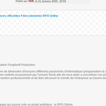
Valk
Publié par
,
le 21 January 2020 - 22:53
ces officielles
Recrutements RPG Online
tion Funglisoft Production.
ne de bénévoles d'horizons différents passionnés d'informatique (programation & 
 motivés et passionné par l'univers Noob afin de nous aider a concrétiser nos pr
sertion professionnelle et de faire découvrir le monde de l'entreprise au travers d
ipe qui pourra crée un projet ambitieux : le RPG Online.