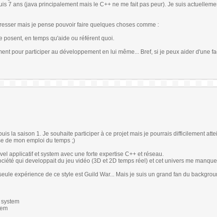
s 7 ans (java principalement mais le C++ ne me fait pas peur). Je suis actuellemen
téresser mais je pense pouvoir faire quelques choses comme :
 posent, en temps qu'aide ou référent quoi.
ent pour participer au développement en lui même... Bref, si je peux aider d'une f
is la saison 1. Je souhaite participer à ce projet mais je pourrais difficilement atte
use de mon emploi du temps ;)
el applicatif et system avec une forte expertise C++ et réseau.
société qui developpait du jeu vidéo (3D et 2D temps réel) et cet univers me manque
ule expérience de ce style est Guild War... Mais je suis un grand fan du backgro
s system
stem