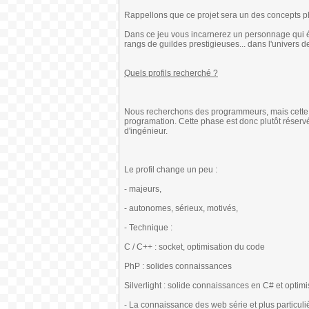
Rappellons que ce projet sera un des concepts 
Dans ce jeu vous incarnerez un personnage qui évo
rangs de guildes prestigieuses... dans l'univers d
Quels profils recherché ?
Nous recherchons des programmeurs, mais cette fo
programation. Cette phase est donc plutôt réserv
d'ingénieur.
Le profil change un peu :
- majeurs,
- autonomes, sérieux, motivés,
- Technique :
C / C++ : socket, optimisation du code
PhP : solides connaissances
Silverlight : solide connaissances en C# et optim
- La connaissance des web série et plus particuli