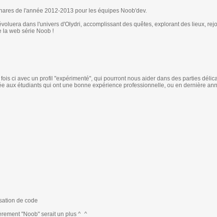
phares de l'année 2012-2013 pour les équipes Noob'dev.
luera dans l'univers d'Olydri, accomplissant des quêtes, explorant des lieux, rejo
e la web série Noob !
is ci avec un profil "expérimenté", qui pourront nous aider dans des parties délic
ée aux étudiants qui ont une bonne expérience professionnelle, ou en dernière an
isation de code
èrement "Noob" serait un plus ^_^