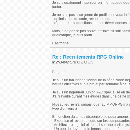
Je suis également ingénieur en informatique depui
junior.
Je ne sais pas si ce genre de profil peut vous in
- optimisation de code, revue de code
- répondre aux questions que les développeurs se
Mais je ne pense pas pouvoir m'investir suffisamm
quelconque, je suis pour!
Castrogne
Re : Recrutements RPG Online
le 25 March 2012 - 13:06
Bonjour,
Je suis un fan inconditionnel de la série Noob depu
heures effectives sur le projet par semaine à ca
Je suis un ingénieur Junior R&D spécialisé en dev
J'ai travaillé durant mes études dans une petite 
Niveau jeu, je n'ai jamais jouer au MMORPG ma se
type d'univers ;)
En fonction du temps disponible, je peux amené :
- Expertise et revue de code sur les composante
- Architecture logiciel et de test sur une partie sy
- Un peu de devel... si le temps le permet ;)