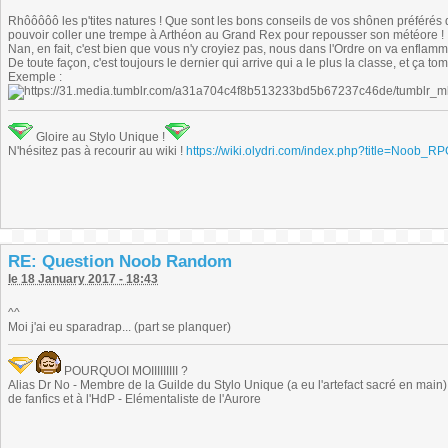
Rhôôôôô les p'tites natures ! Que sont les bons conseils de vos shônen préférés
pouvoir coller une trempe à Arthéon au Grand Rex pour repousser son météore !
Nan, en fait, c'est bien que vous n'y croyiez pas, nous dans l'Ordre on va enfla
De toute façon, c'est toujours le dernier qui arrive qui a le plus la classe, et ça tom
Exemple :
Gloire au Stylo Unique !
N'hésitez pas à recourir au wiki !
https://wiki.olydri.com/index.php?title=Noob_R
RE: Question Noob Random
le 18 January 2017 - 18:43
^^
Moi j'ai eu sparadrap... (part se planquer)
POURQUOI MOIIIIIIIII ?
Alias Dr No - Membre de la Guilde du Stylo Unique (a eu l'artefact sacré en main) -
de fanfics et à l'HdP - Elémentaliste de l'Aurore