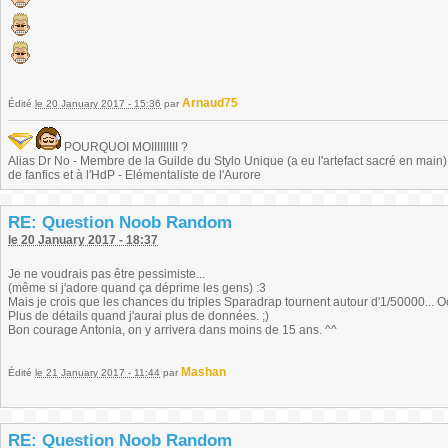
Arnaud75
Édité
le 20 January 2017 - 15:36
par
POURQUOI MOIIIIIIIII ?
Alias Dr No - Membre de la Guilde du Stylo Unique (a eu l'artefact sacré en main) -
de fanfics et à l'HdP - Elémentaliste de l'Aurore
RE: Question Noob Random
le 20 January 2017 - 18:37
Je ne voudrais pas être pessimiste...
(même si j'adore quand ça déprime les gens) :3
Mais je crois que les chances du triples Sparadrap tournent autour d'1/50000... O
Plus de détails quand j'aurai plus de données. ;)
Bon courage Antonia, on y arrivera dans moins de 15 ans. ^^
Mashan
Édité
le 21 January 2017 - 11:44
par
RE: Question Noob Random