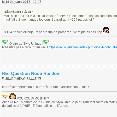
le 18 January 2017 - 10:47
DÃ©dÃ©83 a écrit :
Moi j'ai le haut fait VNR Irl car vous m'énervez je ne comprends pas comment on l'a
haut fait et il me manque toujours Sparadrap à 4964 parties lol ^^
18 134 parties et toujours pas le triple Sparadrap. Ne te plains pas trop
Gloire au Stylo Unique !
N'hésitez pas à recourir au wiki !
https://wiki.olydri.com/index.php?title=Noob_R
RE: Question Noob Random
le 18 January 2017 - 11:19
ces développeurs nous auront à l'usure avec leurs haut-faits !
POURQUOI MOIIIIIIIII ?
Alias Dr No - Membre de la Guilde du Stylo Unique (a eu l'artefact sacré en main) -
de fanfics et à l'HdP - Elémentaliste de l'Aurore