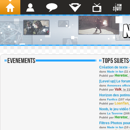
Création de texte -
dans
Made in fan
(11 
Heretoc
Publié par
,
[Level up] Le foru
dans
Annonces offici
Valk
Publié par
,
le 2
Horizon des potins
dans
Fanfics
(107 ré
LoanTan
Publié par
Noob, le jeu vidéo 
dans
La Taverne
(166
Heretoc
Publié par
,
Filtres Photos po
dans
Made in fan
(10 