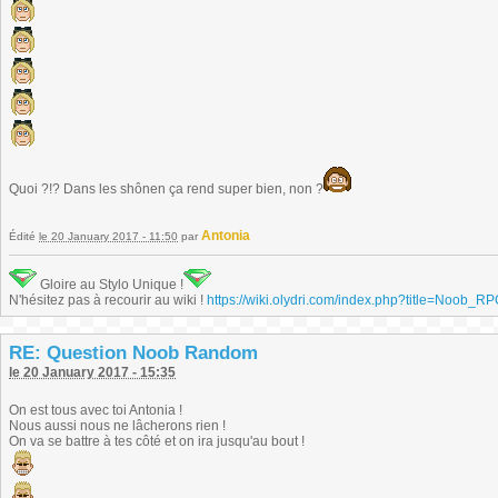
Quoi ?!? Dans les shônen ça rend super bien, non ?
Antonia
Édité
le 20 January 2017 - 11:50
par
Gloire au Stylo Unique !
N'hésitez pas à recourir au wiki !
https://wiki.olydri.com/index.php?title=Noob_R
RE: Question Noob Random
le 20 January 2017 - 15:35
On est tous avec toi Antonia !
Nous aussi nous ne lâcherons rien !
On va se battre à tes côté et on ira jusqu'au bout !