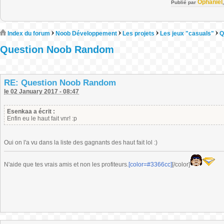
Ophaniel
Publié par
Index du forum
Noob Développement
Les projets
Les jeux "casuals"
Q
Question Noob Random
RE: Question Noob Random
le 02 January 2017 - 08:47
Esenkaa a écrit :
Enfin eu le haut fait vnr! :p
Oui on l'a vu dans la liste des gagnants des haut fait lol :)
N'aide que tes vrais amis et non les profiteurs.
[color=#3366cc]
[/color]