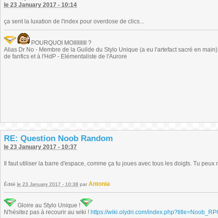
le 23 January 2017 - 10:14
ça sent la luxation de l'index pour overdose de clics...
POURQUOI MOIIIIIIIII ?
Alias Dr No - Membre de la Guilde du Stylo Unique (a eu l'artefact sacré en main) -
de fanfics et à l'HdP - Elémentaliste de l'Aurore
RE: Question Noob Random
le 23 January 2017 - 10:37
Il faut utiliser la barre d'espace, comme ça tu joues avec tous les doigts. Tu pe
Antonia
Édité
le 23 January 2017 - 10:38
par
Gloire au Stylo Unique !
N'hésitez pas à recourir au wiki !
https://wiki.olydri.com/index.php?title=Noob_R