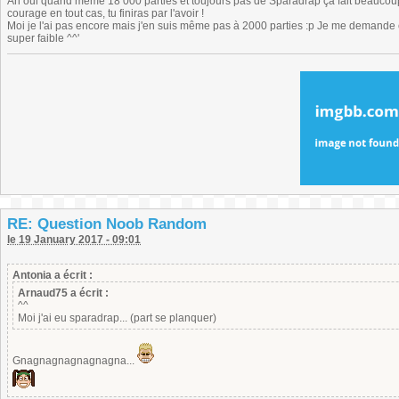
Ah oui quand même 18 000 parties et toujours pas de Sparadrap ça fait beaucou
courage en tout cas, tu finiras par l'avoir !
Moi je l'ai pas encore mais j'en suis même pas à 2000 parties :p Je me demande ce 
super faible ^^'
RE: Question Noob Random
le 19 January 2017 - 09:01
Antonia a écrit :
Arnaud75 a écrit :
^^
Moi j'ai eu sparadrap... (part se planquer)
Gnagnagnagnagnagna...