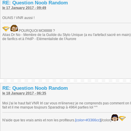
RE: Question Noob Random
le 17 January 2017 - 09:49
OUAIS ! VNR aussi !
POURQUOI MOIIIIIIIII ?
Alias Dr No - Membre de la Guilde du Stylo Unique (a eu l'artefact sacré en main) -
de fanfics et à l'HdP - Elémentaliste de l'Aurore
RE: Question Noob Random
le 18 January 2017 - 06:35
Moi j'ai le haut fait VNR Irl car vous m'énervez je ne comprends pas comment on l'a 
fait et il me manque toujours Sparadrap à 4964 parties lol ^^
N'aide que tes vrais amis et non les profiteurs.
[color=#3366cc]
[/color]