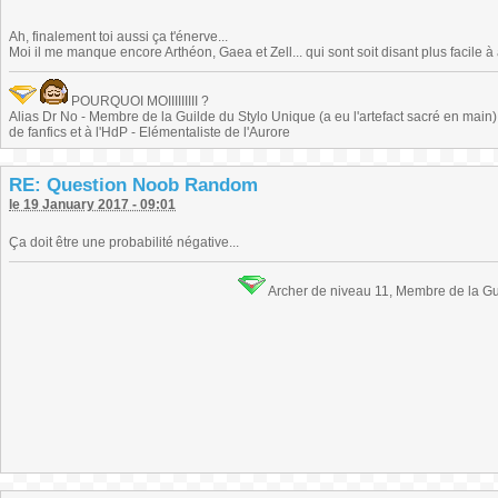
Ah, finalement toi aussi ça t'énerve...
Moi il me manque encore Arthéon, Gaea et Zell... qui sont soit disant plus facile à a
POURQUOI MOIIIIIIIII ?
Alias Dr No - Membre de la Guilde du Stylo Unique (a eu l'artefact sacré en main) -
de fanfics et à l'HdP - Elémentaliste de l'Aurore
RE: Question Noob Random
le 19 January 2017 - 09:01
Ça doit être une probabilité négative...
Archer de niveau 11, Membre de la Gu