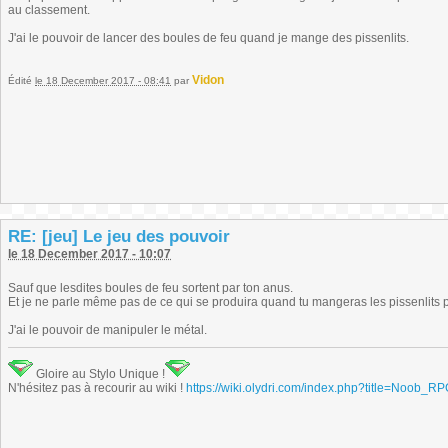
au classement.
J'ai le pouvoir de lancer des boules de feu quand je mange des pissenlits.
Vidon
Édité
le 18 December 2017 - 08:41
par
RE: [jeu] Le jeu des pouvoir
le 18 December 2017 - 10:07
Sauf que lesdites boules de feu sortent par ton anus.
Et je ne parle même pas de ce qui se produira quand tu mangeras les pissenlits p
J'ai le pouvoir de manipuler le métal.
Gloire au Stylo Unique !
N'hésitez pas à recourir au wiki !
https://wiki.olydri.com/index.php?title=Noob_R