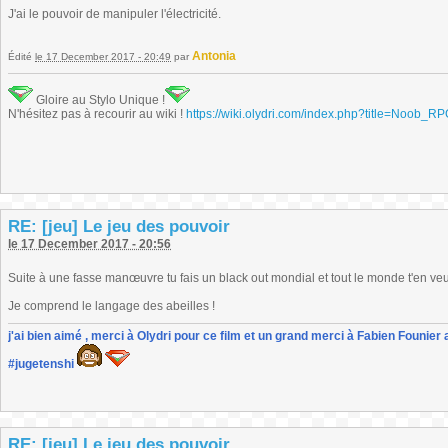
J'ai le pouvoir de manipuler l'électricité.
Antonia
Édité
le 17 December 2017 - 20:49
par
Gloire au Stylo Unique !
N'hésitez pas à recourir au wiki !
https://wiki.olydri.com/index.php?title=Noob_R
RE: [jeu] Le jeu des pouvoir
le 17 December 2017 - 20:56
Suite à une fasse manœuvre tu fais un black out mondial et tout le monde t'en veu
Je comprend le langage des abeilles !
j'ai bien aimé , merci à Olydri pour ce film et un grand merci à Fabien Founier 
#jugetenshi
RE: [jeu] Le jeu des pouvoir