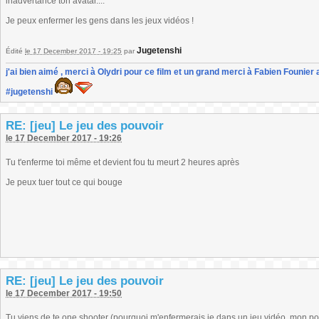
inadvertance ton avatar....
Je peux enfermer les gens dans les jeux vidéos !
Jugetenshi
Édité
le 17 December 2017 - 19:25
par
j'ai bien aimé , merci à Olydri pour ce film et un grand merci à Fabien Founier 
#jugetenshi
RE: [jeu] Le jeu des pouvoir
le 17 December 2017 - 19:26
Tu t'enferme toi même et devient fou tu meurt 2 heures après
Je peux tuer tout ce qui bouge
RE: [jeu] Le jeu des pouvoir
le 17 December 2017 - 19:50
Tu viens de te one shooter (pourquoi m'enfermerais je dans un jeu vidéo, mon po