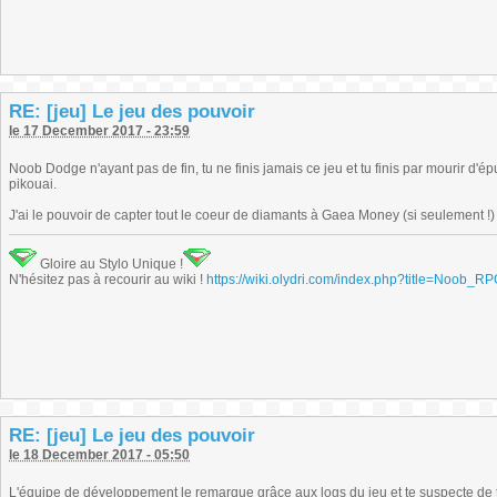
RE: [jeu] Le jeu des pouvoir
le 17 December 2017 - 23:59
Noob Dodge n'ayant pas de fin, tu ne finis jamais ce jeu et tu finis par mourir d'é
pikouai.
J'ai le pouvoir de capter tout le coeur de diamants à Gaea Money (si seulement !)
Gloire au Stylo Unique !
N'hésitez pas à recourir au wiki !
https://wiki.olydri.com/index.php?title=Noob_R
RE: [jeu] Le jeu des pouvoir
le 18 December 2017 - 05:50
L'équipe de développement le remarque grâce aux logs du jeu et te suspecte de tr