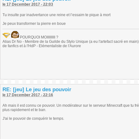
le 17 December 2017 - 22:03
Tu insulte par inadvertance une reine et l’essaim te pique à mort
Je peux transformer la pierre en boue
POURQUOI MOIIIIIIIII ?
Alias Dr No - Membre de la Guilde du Stylo Unique (a eu l'artefact sacré en main) -
de fanfics et à l'HdP - Elémentaliste de l'Aurore
RE: [jeu] Le jeu des pouvoir
le 17 December 2017 - 22:16
Ah mais il est connu ce pouvoir. Un modérateur sur le serveur Minecraft que tu f
plus rapidement et te ban.
J'ai le pouvoir de conquérir le temps.