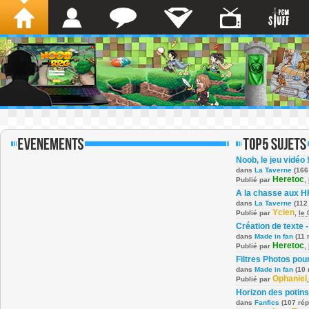
Noob, le jeu vidéo 
dans
La Taverne
(166
Heretoc
Publié par
,
A la chasse aux H
dans
La Taverne
(112
Ycien
Publié par
,
le
Création de texte -
dans
Made in fan
(11 
Heretoc
Publié par
,
Filtres Photos po
dans
Made in fan
(10 
Ophaniel
Publié par
Horizon des potins
dans
Fanfics
(107 ré