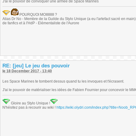
J'ai le pouvoir de convoquer une armée de Space Marines
POURQUOI MOIIIIIIIII ?
Alias Dr No - Membre de la Guilde du Stylo Unique (a eu l'artefact sacré en main) -
de fanfics et à l'HdP - Elémentaliste de l'Aurore
RE: [jeu] Le jeu des pouvoir
le 18 December 2017 - 13:40
Les Space Marines te tombent dessus quand tu les invoques et t'écrasent.
J'ai le pouvoir de matérialiser les idées de Fabien Fournier pour concevoir le 
Gloire au Stylo Unique !
N'hésitez pas à recourir au wiki !
https://wiki.olydri.com/index.php?title=Noob_R