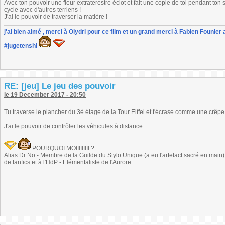
Avec ton pouvoir une fleur extraterestre éclot et fait une copie de toi pendant to
cycle avec d'autres terriens !
J'ai le pouvoir de traverser la matière !
j'ai bien aimé , merci à Olydri pour ce film et un grand merci à Fabien Founier 
#jugetenshi
RE: [jeu] Le jeu des pouvoir
le 19 December 2017 - 20:50
Tu traverse le plancher du 3è étage de la Tour Eiffel et t'écrase comme une crêpe
J'ai le pouvoir de contrôler les véhicules à distance
POURQUOI MOIIIIIIIII ?
Alias Dr No - Membre de la Guilde du Stylo Unique (a eu l'artefact sacré en main) -
de fanfics et à l'HdP - Elémentaliste de l'Aurore