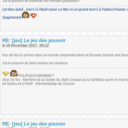
J'ai le pouvoir de traverser les mondes parallèles !
j'ai bien aimé , merci à Olydri pour ce film et un grand merci à Fabien Founier 
#jugetenshi
RE: [jeu] Le jeu des pouvoir
le 19 December 2017 - 09:12
Pas de bol tu arrives dans un monde perpendiculaire et t'écrase comme une bou
J'ai le pouvoir de faire tomber les cheveux
POURQUOI MOIIIIIIIII ?
Alias Dr No - Membre de la Guilde du Stylo Unique (a eu l'artefact sacré en main) -
de fanfics et à l'HdP - Elémentaliste de l'Aurore
RE: [jeu] Le jeu des pouvoir