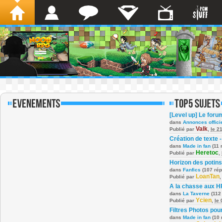
[Level up] Le foru
dans
Annonces offici
Valk
Publié par
,
le 2
Création de texte -
dans
Made in fan
(11 
Heretoc
Publié par
,
Horizon des potins
dans
Fanfics
(107 ré
LoanTan
Publié par
A la chasse aux H
dans
La Taverne
(112
Ycien
Publié par
,
le
Filtres Photos po
dans
Made in fan
(10 