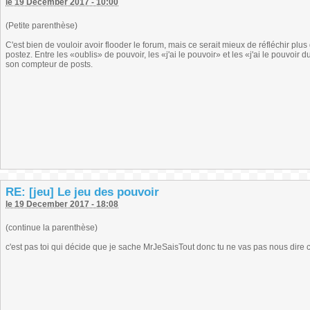
le 19 December 2017 - 10:00
(Petite parenthèse)
C'est bien de vouloir avoir flooder le forum, mais ce serait mieux de réfléchir pl
postez. Entre les «oublis» de pouvoir, les «j'ai le pouvoir» et les «j'ai le pouvoir d
son compteur de posts.
RE: [jeu] Le jeu des pouvoir
le 19 December 2017 - 18:08
(continue la parenthèse)
c'est pas toi qui décide que je sache MrJeSaisTout donc tu ne vas pas nous dire c