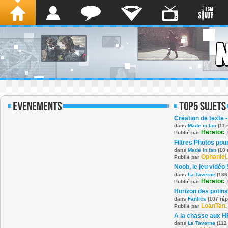
Création de texte -
dans
Made in fan
(11 
Heretoc
Publié par
,
Filtres Photos po
dans
Made in fan
(10 
Ophaniel
Publié par
Noob, le jeu vidéo 
dans
La Taverne
(166
Heretoc
Publié par
,
Horizon des potins
dans
Fanfics
(107 ré
LoanTan
Publié par
A la chasse aux H
dans
La Taverne
(112