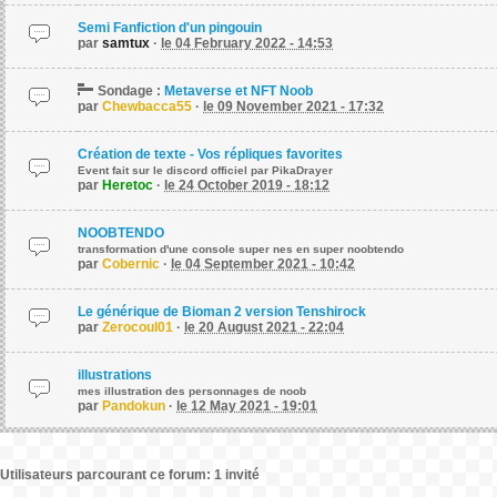
Semi Fanfiction d'un pingouin
par
samtux
·
le 04 February 2022 - 14:53
Sondage :
Metaverse et NFT Noob
par
Chewbacca55
·
le 09 November 2021 - 17:32
Création de texte - Vos répliques favorites
Event fait sur le discord officiel par PikaDrayer
par
Heretoc
·
le 24 October 2019 - 18:12
NOOBTENDO
transformation d'une console super nes en super noobtendo
par
Cobernic
·
le 04 September 2021 - 10:42
Le générique de Bioman 2 version Tenshirock
par
Zerocoul01
·
le 20 August 2021 - 22:04
illustrations
mes illustration des personnages de noob
par
Pandokun
·
le 12 May 2021 - 19:01
Utilisateurs parcourant ce forum: 1 invité