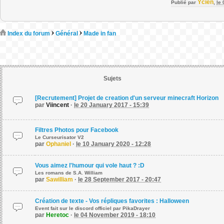
Ycien
Publié par
,
le
Index du forum
Général
Made in fan
Sujets
[Recrutement] Projet de creation d'un serveur minecraft Horizon
par
Viincent
·
le 20 January 2017 - 15:39
Filtres Photos pour Facebook
Le Curseurisator V2
par
Ophaniel
·
le 10 January 2020 - 12:28
Vous aimez l'humour qui vole haut ? :D
Les romans de S.A. William
par
Sawilliam
·
le 28 September 2017 - 20:47
Création de texte - Vos répliques favorites : Halloween
Event fait sur le discord officiel par PikaDrayer
par
Heretoc
·
le 04 November 2019 - 18:10