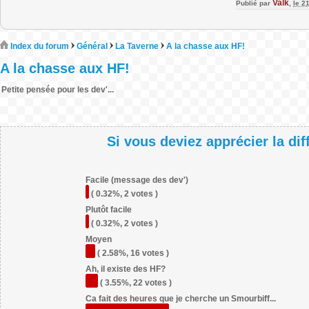
Valk
Publié par
,
le 2
Index du forum
Général
La Taverne
A la chasse aux HF!
A la chasse aux HF!
Petite pensée pour les dev'...
Si vous deviez apprécier la di
Facile (message des dev')
( 0.32%, 2 votes )
Plutôt facile
( 0.32%, 2 votes )
Moyen
( 2.58%, 16 votes )
Ah, il existe des HF?
( 3.55%, 22 votes )
Ca fait des heures que je cherche un Smourbiff...