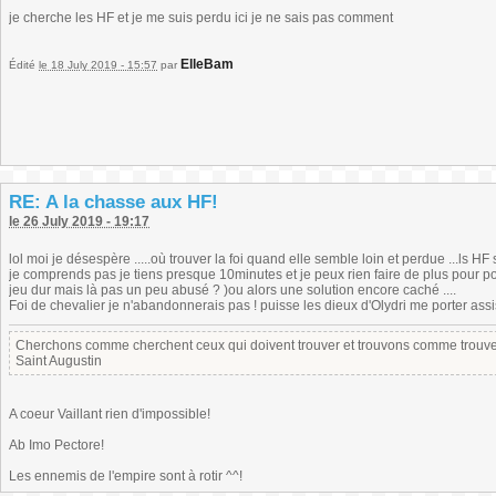
je cherche les HF et je me suis perdu ici je ne sais pas comment
ElleBam
Édité
le 18 July 2019 - 15:57
par
RE: A la chasse aux HF!
le 26 July 2019 - 19:17
lol moi je désespère .....où trouver la foi quand elle semble loin et perdue ...ls HF
je comprends pas je tiens presque 10minutes et je peux rien faire de plus pour pouvo
jeu dur mais là pas un peu abusé ? )ou alors une solution encore caché ....
Foi de chevalier je n'abandonnerais pas ! puisse les dieux d'Olydri me porter assi
Cherchons comme cherchent ceux qui doivent trouver et trouvons comme trouven
Saint Augustin
A coeur Vaillant rien d'impossible!
Ab Imo Pectore!
Les ennemis de l'empire sont à rotir ^^!