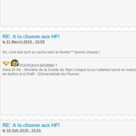
RE: A la chasse aux HF!
le 21 March 2019 - 19:59
Ah, c'est vrai qu'il se cache bien le fourbe^^ bonne chasse !
POURQUOI MOIIIIIIIII ?
Alias Dr No - Membre de la Guilde du Stylo Unique (a eu l'artefact sacré en main) -
de fanfics et à l'HdP - Elémentaliste de l'Aurore
RE: A la chasse aux HF!
le 18 July 2019 - 15:51