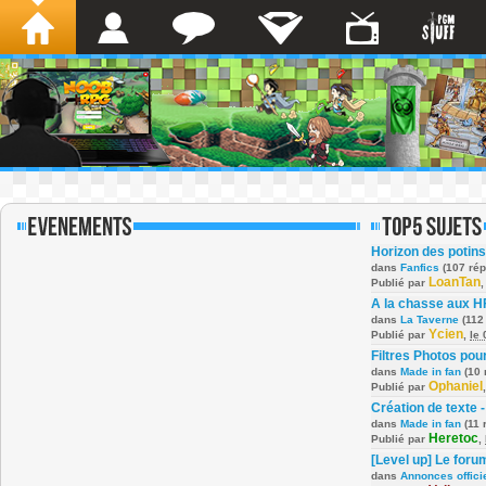
Horizon des potins
dans
Fanfics
(107 ré
LoanTan
Publié par
A la chasse aux H
dans
La Taverne
(112
Ycien
Publié par
,
le
Filtres Photos po
dans
Made in fan
(10 
Ophaniel
Publié par
Création de texte -
dans
Made in fan
(11 
Heretoc
Publié par
,
[Level up] Le foru
dans
Annonces offici