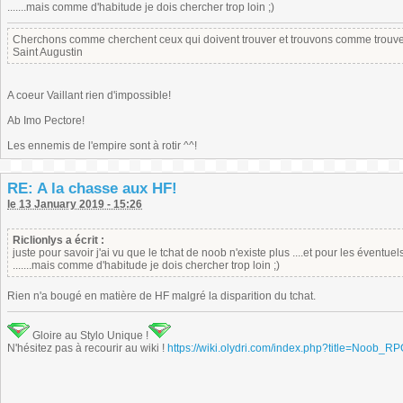
.......mais comme d'habitude je dois chercher trop loin ;)
Cherchons comme cherchent ceux qui doivent trouver et trouvons comme trouven
Saint Augustin
A coeur Vaillant rien d'impossible!
Ab Imo Pectore!
Les ennemis de l'empire sont à rotir ^^!
RE: A la chasse aux HF!
le 13 January 2019 - 15:26
Riclionlys a écrit :
juste pour savoir j'ai vu que le tchat de noob n'existe plus ....et pour les éventue
.......mais comme d'habitude je dois chercher trop loin ;)
Rien n'a bougé en matière de HF malgré la disparition du tchat.
Gloire au Stylo Unique !
N'hésitez pas à recourir au wiki !
https://wiki.olydri.com/index.php?title=Noob_R