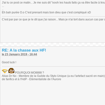
J'ai lu ce post ce matin... Je me suis dit "oooh les hauts faits ça va être facile à tro
...
..
Eh bah purée O.o C'est prenant mais bon dieu que c'est compliqué xD
C'est par par ce que je le dit que j'ai raison... Mais je n'ai tort dans aucun cas par 
RE: A la chasse aux HF!
le 23 January 2019 - 16:44
Good luck !
POURQUOI MOIIIIIIIII ?
Alias Dr No - Membre de la Guilde du Stylo Unique (a eu l'artefact sacré en main) -
de fanfics et à l'HdP - Elémentaliste de l'Aurore