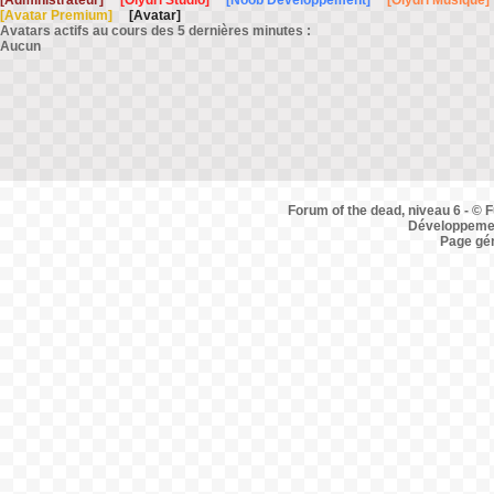
[Administrateur]
[Olydri Studio]
[Noob Développement]
[Olydri Musique]
[Avatar Premium]
[Avatar]
Avatars actifs au cours des 5 dernières minutes :
Aucun
Forum of the dead, niveau 6 - © F
Développemen
Page gé