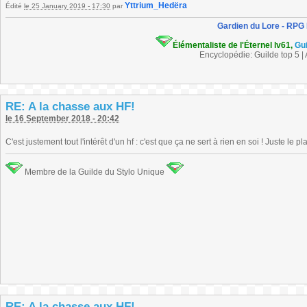
Yttrium_Hedëra
Édité
le 25 January 2019 - 17:30
par
Gardien du Lore - RPG
Élémentaliste de l'Éternel lv61,
Gu
Encyclopédie: Guilde top 5 |
RE: A la chasse aux HF!
le 16 September 2018 - 20:42
C'est justement tout l'intérêt d'un hf : c'est que ça ne sert à rien en soi ! Juste le pla
Membre de la Guilde du Stylo Unique
RE: A la chasse aux HF!