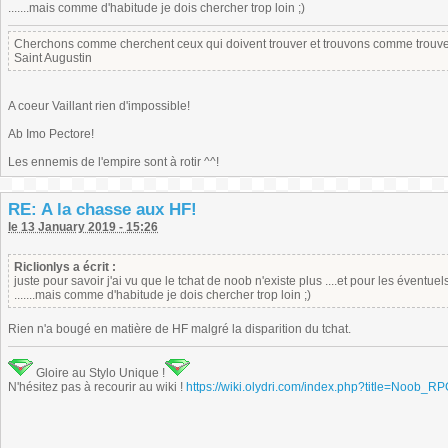
.......mais comme d'habitude je dois chercher trop loin ;)
Cherchons comme cherchent ceux qui doivent trouver et trouvons comme trouven
Saint Augustin
A coeur Vaillant rien d'impossible!
Ab Imo Pectore!
Les ennemis de l'empire sont à rotir ^^!
RE: A la chasse aux HF!
le 13 January 2019 - 15:26
Riclionlys a écrit :
juste pour savoir j'ai vu que le tchat de noob n'existe plus ....et pour les éventue
.......mais comme d'habitude je dois chercher trop loin ;)
Rien n'a bougé en matière de HF malgré la disparition du tchat.
Gloire au Stylo Unique !
N'hésitez pas à recourir au wiki !
https://wiki.olydri.com/index.php?title=Noob_R