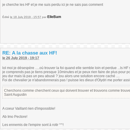
je cherche les HF et je me suis perdu ici je ne sais pas comment
ElleBam
Édité
le 18 July 2019 - 15:57
par
RE: A la chasse aux HF!
le 26 July 2019 - 19:17
lol moi je désespère .....où trouver la foi quand elle semble loin et perdue ...ls HF
je comprends pas je tiens presque 10minutes et je peux rien faire de plus pour pouvo
jeu dur mais là pas un peu abusé ? )ou alors une solution encore caché ....
Foi de chevalier je n'abandonnerais pas ! puisse les dieux d'Olydri me porter assi
Cherchons comme cherchent ceux qui doivent trouver et trouvons comme trouven
Saint Augustin
A coeur Vaillant rien d'impossible!
Ab Imo Pectore!
Les ennemis de l'empire sont à rotir ^^!