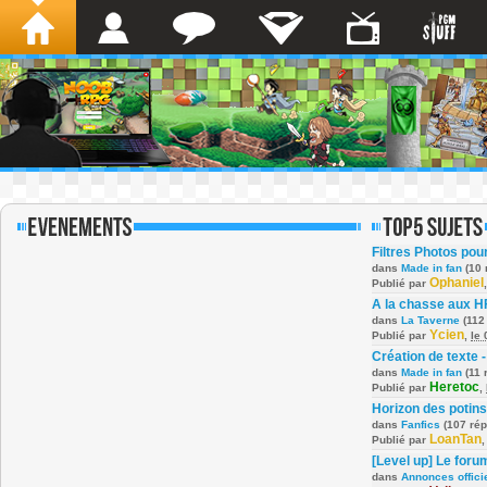
Filtres Photos po
dans
Made in fan
(10 
Ophaniel
Publié par
A la chasse aux H
dans
La Taverne
(112
Ycien
Publié par
,
le
Création de texte -
dans
Made in fan
(11 
Heretoc
Publié par
,
Horizon des potins
dans
Fanfics
(107 ré
LoanTan
Publié par
[Level up] Le foru
dans
Annonces offici