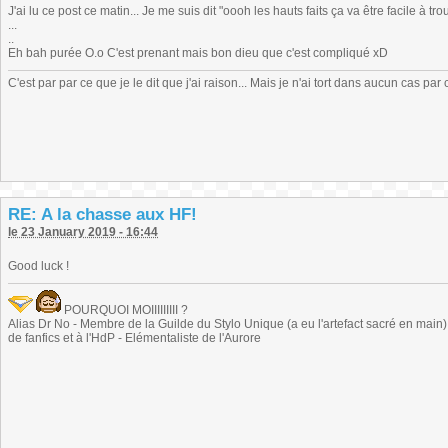
J'ai lu ce post ce matin... Je me suis dit "oooh les hauts faits ça va être facile à tro
...
..
Eh bah purée O.o C'est prenant mais bon dieu que c'est compliqué xD
C'est par par ce que je le dit que j'ai raison... Mais je n'ai tort dans aucun cas par 
RE: A la chasse aux HF!
le 23 January 2019 - 16:44
Good luck !
POURQUOI MOIIIIIIIII ?
Alias Dr No - Membre de la Guilde du Stylo Unique (a eu l'artefact sacré en main) -
de fanfics et à l'HdP - Elémentaliste de l'Aurore