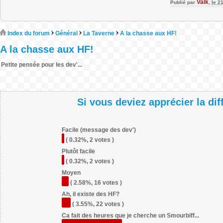
Valk
Publié par
,
le 2
Index du forum
Général
La Taverne
A la chasse aux HF!
A la chasse aux HF!
Petite pensée pour les dev'...
Si vous deviez apprécier la di
Facile (message des dev')
( 0.32%, 2 votes )
Plutôt facile
( 0.32%, 2 votes )
Moyen
( 2.58%, 16 votes )
Ah, il existe des HF?
( 3.55%, 22 votes )
Ca fait des heures que je cherche un Smourbiff...