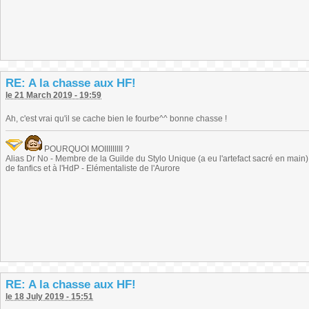
RE: A la chasse aux HF!
le 21 March 2019 - 19:59
Ah, c'est vrai qu'il se cache bien le fourbe^^ bonne chasse !
POURQUOI MOIIIIIIIII ?
Alias Dr No - Membre de la Guilde du Stylo Unique (a eu l'artefact sacré en main) -
de fanfics et à l'HdP - Elémentaliste de l'Aurore
RE: A la chasse aux HF!
le 18 July 2019 - 15:51