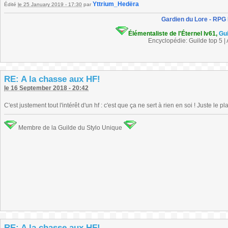
Yttrium_Hedëra
Édité
le 25 January 2019 - 17:30
par
Gardien du Lore - RPG
Élémentaliste de l'Éternel lv61,
Gu
Encyclopédie: Guilde top 5 |
RE: A la chasse aux HF!
le 16 September 2018 - 20:42
C'est justement tout l'intérêt d'un hf : c'est que ça ne sert à rien en soi ! Juste le pla
Membre de la Guilde du Stylo Unique
RE: A la chasse aux HF!