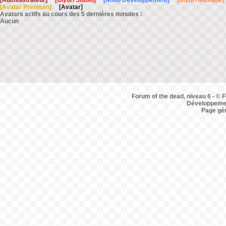
[Administrateur]
[Olydri Studio]
[Noob Développement]
[Olydri Musique]
[Avatar Premium]
[Avatar]
Avatars actifs au cours des 5 dernières minutes :
Aucun
Forum of the dead, niveau 6 - © F
Développemen
Page gé