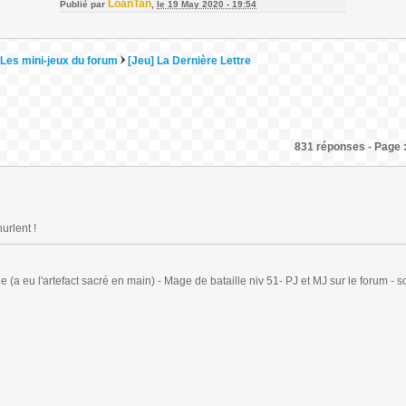
LoanTan
Publié par
,
le 19 May 2020 - 19:54
Les mini-jeux du forum
[Jeu] La Dernière Lettre
831 réponses - Page :
urlent !
(a eu l'artefact sacré en main) - Mage de bataille niv 51- PJ et MJ sur le forum - sc