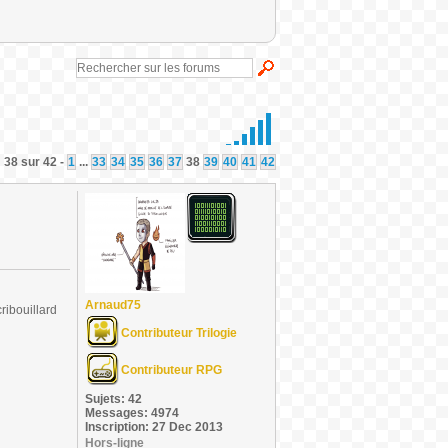
 38 sur 42 -
1
...
33
34
35
36
37
38
39
40
41
42
Arnaud75
ribouillard
Contributeur Trilogie
Contributeur RPG
Sujets: 42
Messages: 4974
Inscription: 27 Dec 2013
Hors-ligne