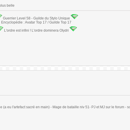
plus belle
Guerrier Level 58 - Guilde du Stylo Unique
Encyclopédie : Avatar Top 17 / Guilde Top 17
L'ordre est infini ! L'ordre dominera Olydri
(a eu l'artefact sacré en main) - Mage de bataille niv 51- PJ et MJ sur le forum - sc