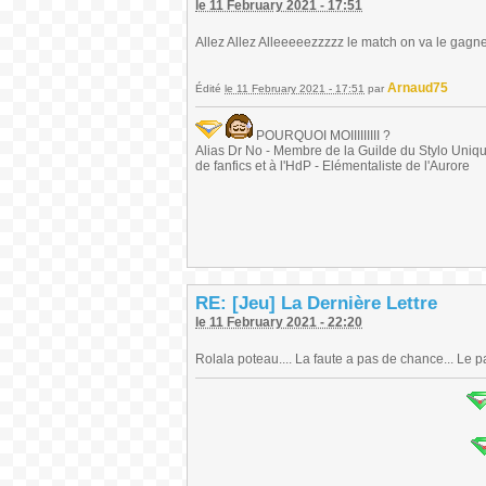
le 11 February 2021 - 17:51
Allez Allez Alleeeeezzzzz le match on va le gagne
Arnaud75
Édité
le 11 February 2021 - 17:51
par
POURQUOI MOIIIIIIIII ?
Alias Dr No - Membre de la Guilde du Stylo Unique 
de fanfics et à l'HdP - Elémentaliste de l'Aurore
RE: [Jeu] La Dernière Lettre
le 11 February 2021 - 22:20
Rolala poteau.... La faute a pas de chance... Le pa