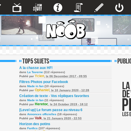
A la chasse aux HF!
dans
La Taverne
(112 réponses)
Ycien
Publié par
,
le 06 December 2017 - 09:55
Filtres Photos pour Facebook
dans
Made in fan
(10 réponses)
Ophaniel
Publié par
,
le 10 January 2020 - 12:28
Création de texte - Vos répliques favorites
dans
Made in fan
(11 réponses)
Heretoc
Publié par
,
le 24 October 2019 - 18:12
[Level up] Le forum passe au niveau 6
dans
Annonces officielles
(18 réponses)
Valk
Publié par
,
le 21 January 2020 - 22:53
Horizon des potins
dans
Fanfics
(107 réponses)