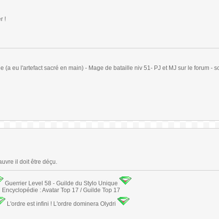
r !
(a eu l'artefact sacré en main) - Mage de bataille niv 51- PJ et MJ sur le forum - sc
uvre il doit être déçu.
Guerrier Level 58 - Guilde du Stylo Unique
Encyclopédie : Avatar Top 17 / Guilde Top 17
L'ordre est infini ! L'ordre dominera Olydri