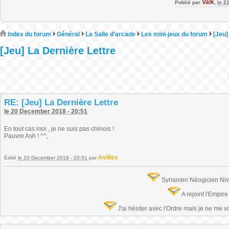
Valk
Publié par
,
le 2
Index du forum
Général
La Salle d'arcade
Les mini-jeux du forum
[Jeu]
[Jeu] La Dernière Lettre
RE: [Jeu] La Dernière Lettre
le 20 December 2018 - 20:51
En tout cas moi , je ne suis pas chinois !
Pauvre Ash ! ^^,
Aviliss
Édité
le 20 December 2018 - 20:51
par
Syrianien Néogicien Ni
A rejoint l'Empir
J'ai hésiter avec l'Ordre mais je ne me 