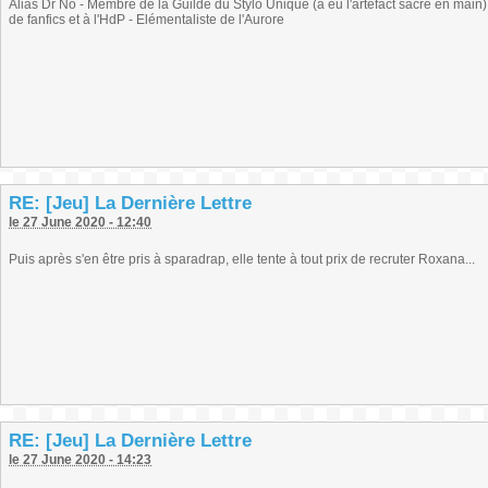
Alias Dr No - Membre de la Guilde du Stylo Unique (a eu l'artefact sacré en main) -
de fanfics et à l'HdP - Elémentaliste de l'Aurore
RE: [Jeu] La Dernière Lettre
le 27 June 2020 - 12:40
Puis après s'en être pris à sparadrap, elle tente à tout prix de recruter Roxana...
RE: [Jeu] La Dernière Lettre
le 27 June 2020 - 14:23