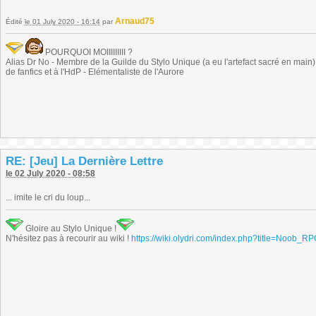
Arnaud75
Édité
le 01 July 2020 - 16:14
par
POURQUOI MOIIIIIIIII ?
Alias Dr No - Membre de la Guilde du Stylo Unique (a eu l'artefact sacré en main) -
de fanfics et à l'HdP - Elémentaliste de l'Aurore
RE: [Jeu] La Dernière Lettre
le 02 July 2020 - 08:58
... imite le cri du loup...
Gloire au Stylo Unique !
N'hésitez pas à recourir au wiki !
https://wiki.olydri.com/index.php?title=Noob_R