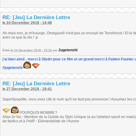
RE: [Jeu] La Dernière Lettre
le 24 December 2018 - 14:48
Ah mais non, je m'insurge, Omegazell n'est pas un envoyé de Tenshirock ! Et le f
avec ce que tu dis ! :p
Jugetenshi
Édité
le 24 December 2018 - 15:26
par
j'ai bien aimé , merci à Olydri pour ce film et un grand merci à Fabien Founier 
#jugetenshi
RE: [Jeu] La Dernière Lettre
le 27 December 2018 - 18:41
Saperlipopette, vous avez cité le nom qu'il ne faut pas prononcer ! Assumez les 
POURQUOI MOIIIIIIIII ?
Alias Dr No - Membre de la Guilde du Stylo Unique (a eu l'artefact sacré en main) -
de fanfics et à l'HdP - Elémentaliste de l'Aurore