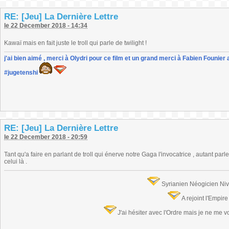
RE: [Jeu] La Dernière Lettre
le 22 December 2018 - 14:34
Kawaï mais en fait juste le troll qui parle de twilight !
j'ai bien aimé , merci à Olydri pour ce film et un grand merci à Fabien Founier 
#jugetenshi
RE: [Jeu] La Dernière Lettre
le 22 December 2018 - 20:59
Tant qu'a faire en parlant de troll qui énerve notre Gaga l'invocatrice , autant parle
celui là .
Syrianien Néogicien Ni
A rejoint l'Empir
J'ai hésiter avec l'Ordre mais je ne me 