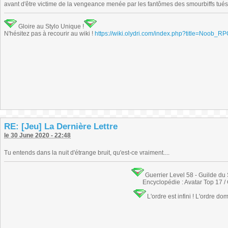
avant d'être victime de la vengeance menée par les fantômes des smourbiffs tués à
Gloire au Stylo Unique !
N'hésitez pas à recourir au wiki !
https://wiki.olydri.com/index.php?title=Noob_R
RE: [Jeu] La Dernière Lettre
le 30 June 2020 - 22:48
Tu entends dans la nuit d'étrange bruit, qu'est-ce vraiment....
Guerrier Level 58 - Guilde du
Encyclopédie : Avatar Top 17 /
L'ordre est infini ! L'ordre do