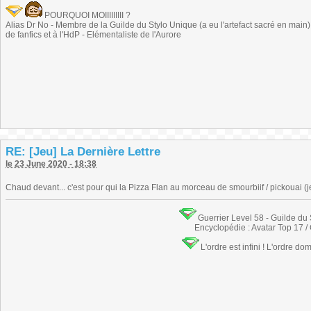
POURQUOI MOIIIIIIIII ?
Alias Dr No - Membre de la Guilde du Stylo Unique (a eu l'artefact sacré en main) -
de fanfics et à l'HdP - Elémentaliste de l'Aurore
RE: [Jeu] La Dernière Lettre
le 23 June 2020 - 18:38
Chaud devant... c'est pour qui la Pizza Flan au morceau de smourbiif / pickouai (je 
Guerrier Level 58 - Guilde du
Encyclopédie : Avatar Top 17 /
L'ordre est infini ! L'ordre do