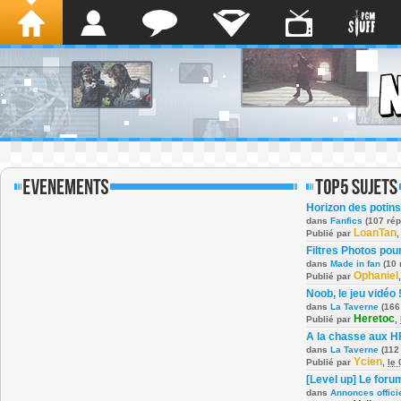
Horizon des potins
dans
Fanfics
(107 ré
LoanTan
Publié par
Filtres Photos po
dans
Made in fan
(10 
Ophaniel
Publié par
Noob, le jeu vidéo 
dans
La Taverne
(166
Heretoc
Publié par
,
A la chasse aux H
dans
La Taverne
(112
Ycien
Publié par
,
le
[Level up] Le foru
dans
Annonces offici