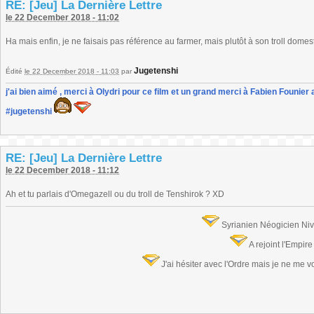
RE: [Jeu] La Dernière Lettre
le 22 December 2018 - 11:02
Ha mais enfin, je ne faisais pas référence au farmer, mais plutôt à son troll domes
Jugetenshi
Édité
le 22 December 2018 - 11:03
par
j'ai bien aimé , merci à Olydri pour ce film et un grand merci à Fabien Founier 
#jugetenshi
RE: [Jeu] La Dernière Lettre
le 22 December 2018 - 11:12
Ah et tu parlais d'Omegazell ou du troll de Tenshirok ? XD
Syrianien Néogicien Ni
A rejoint l'Empir
J'ai hésiter avec l'Ordre mais je ne me 