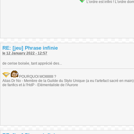
L'ordre est infini ! L'ordre do
RE: [jeu] Phrase infinie
le 12 January 2022 - 12:57
de cerise boisée, tant apprécié des...
POURQUOI MOIIIIIIIII ?
Alias Dr No - Membre de la Guilde du Stylo Unique (a eu l'artefact sacré en main) -
de fanfics et à l'HdP - Elémentaliste de l'Aurore