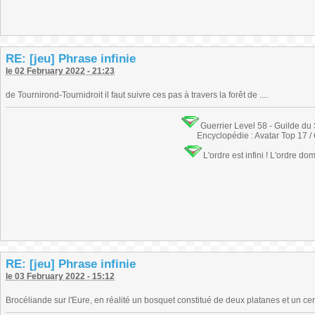
RE: [jeu] Phrase infinie
le 02 February 2022 - 21:23
de Tournirond-Tournidroit il faut suivre ces pas à travers la forêt de ....
Guerrier Level 58 - Guilde du
Encyclopédie : Avatar Top 17 /
L'ordre est infini ! L'ordre do
RE: [jeu] Phrase infinie
le 03 February 2022 - 15:12
Brocéliande sur l'Eure, en réalité un bosquet constitué de deux platanes et un ceris