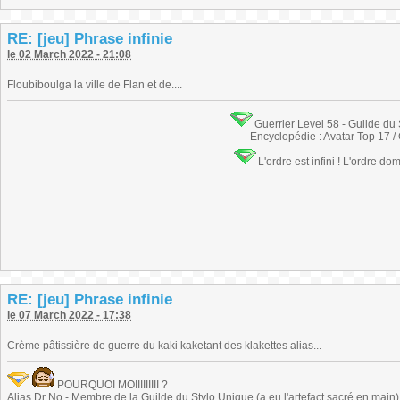
RE: [jeu] Phrase infinie
le 02 March 2022 - 21:08
Floubiboulga la ville de Flan et de....
Guerrier Level 58 - Guilde du
Encyclopédie : Avatar Top 17 /
L'ordre est infini ! L'ordre do
RE: [jeu] Phrase infinie
le 07 March 2022 - 17:38
Crème pâtissière de guerre du kaki kaketant des klakettes alias...
POURQUOI MOIIIIIIIII ?
Alias Dr No - Membre de la Guilde du Stylo Unique (a eu l'artefact sacré en main) -