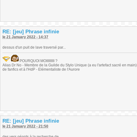
RE: [jeu] Phrase infinie
le 21 January 2022 - 14:37
dessus d'un puit de lave traversé par...
POURQUOI MOIIIIIIIII ?
Alias Dr No - Membre de la Guilde du Stylo Unique (a eu l'artefact sacré en main) -
de fanfics et à l'HdP - Elémentaliste de l'Aurore
RE: [jeu] Phrase infinie
le 21 January 2022 - 21:50
des vers géants à la recherche de....