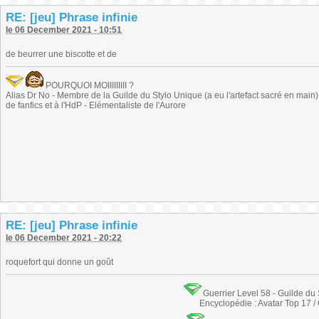
RE: [jeu] Phrase infinie
le 06 December 2021 - 10:51
de beurrer une biscotte et de
POURQUOI MOIIIIIIIII ?
Alias Dr No - Membre de la Guilde du Stylo Unique (a eu l'artefact sacré en main) -
de fanfics et à l'HdP - Elémentaliste de l'Aurore
RE: [jeu] Phrase infinie
le 06 December 2021 - 20:22
roquefort qui donne un goût
Guerrier Level 58 - Guilde du
Encyclopédie : Avatar Top 17 /