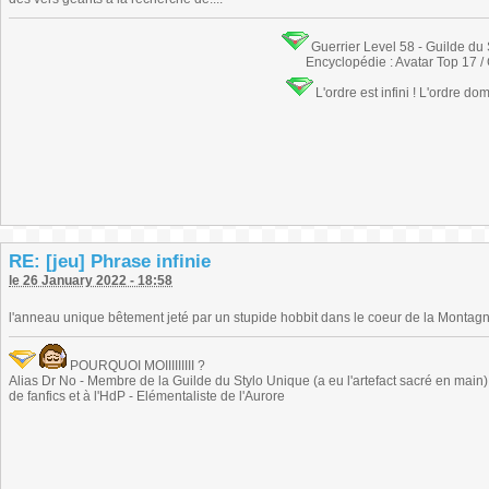
Guerrier Level 58 - Guilde du
Encyclopédie : Avatar Top 17 /
L'ordre est infini ! L'ordre do
RE: [jeu] Phrase infinie
le 26 January 2022 - 18:58
l'anneau unique bêtement jeté par un stupide hobbit dans le coeur de la Montagn
POURQUOI MOIIIIIIIII ?
Alias Dr No - Membre de la Guilde du Stylo Unique (a eu l'artefact sacré en main) -
de fanfics et à l'HdP - Elémentaliste de l'Aurore