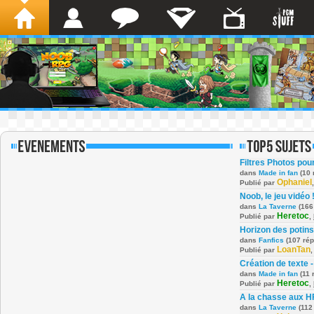
Filtres Photos po
dans
Made in fan
(10 
Ophaniel
Publié par
Noob, le jeu vidéo 
dans
La Taverne
(166
Heretoc
Publié par
,
Horizon des potins
dans
Fanfics
(107 ré
LoanTan
Publié par
Création de texte -
dans
Made in fan
(11 
Heretoc
Publié par
,
A la chasse aux H
dans
La Taverne
(112