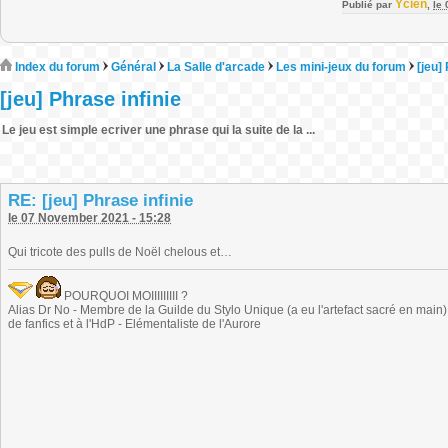
Ycien
Publié par
,
le
Index du forum
Général
La Salle d'arcade
Les mini-jeux du forum
[jeu]
[jeu] Phrase infinie
Le jeu est simple ecriver une phrase qui la suite de la ...
RE: [jeu] Phrase infinie
le 07 November 2021 - 15:28
Qui tricote des pulls de Noël chelous et…
POURQUOI MOIIIIIIIII ?
Alias Dr No - Membre de la Guilde du Stylo Unique (a eu l'artefact sacré en main) -
de fanfics et à l'HdP - Elémentaliste de l'Aurore