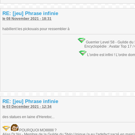
RE: [jeu] Phrase infinie
le 08 November 2021 - 18:31
habillent les pickouais pour ressembler à
Guerrier Level 58 - Guilde du
Encyclopédie : Avatar Top 17 /
L'ordre est infini ! L'ordre do
RE: [jeu] Phrase infinie
le 03 December 2021 - 12:34
des statues en laine d'Heretoc...
POURQUOI MOIIIIIIIII ?
Alias Dr No - Membre de la Guilde du Stylo Unique (a eu l'artefact sacré en main) -