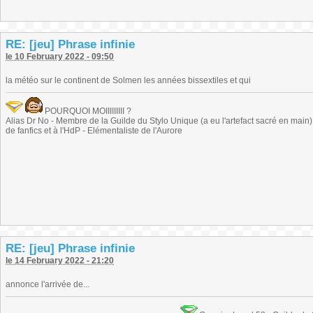
RE: [jeu] Phrase infinie
le 10 February 2022 - 09:50
la météo sur le continent de Solmen les années bissextiles et qui
POURQUOI MOIIIIIIIII ?
Alias Dr No - Membre de la Guilde du Stylo Unique (a eu l'artefact sacré en main) -
de fanfics et à l'HdP - Elémentaliste de l'Aurore
RE: [jeu] Phrase infinie
le 14 February 2022 - 21:20
annonce l'arrivée de...