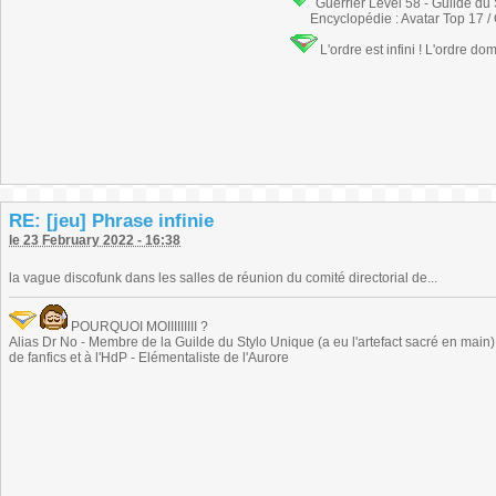
Guerrier Level 58 - Guilde du
Encyclopédie : Avatar Top 17 /
L'ordre est infini ! L'ordre do
RE: [jeu] Phrase infinie
le 23 February 2022 - 16:38
la vague discofunk dans les salles de réunion du comité directorial de...
POURQUOI MOIIIIIIIII ?
Alias Dr No - Membre de la Guilde du Stylo Unique (a eu l'artefact sacré en main) -
de fanfics et à l'HdP - Elémentaliste de l'Aurore