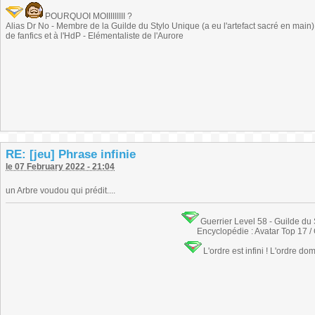
POURQUOI MOIIIIIIIII ?
Alias Dr No - Membre de la Guilde du Stylo Unique (a eu l'artefact sacré en main) -
de fanfics et à l'HdP - Elémentaliste de l'Aurore
RE: [jeu] Phrase infinie
le 07 February 2022 - 21:04
un Arbre voudou qui prédit....
Guerrier Level 58 - Guilde du
Encyclopédie : Avatar Top 17 /
L'ordre est infini ! L'ordre do