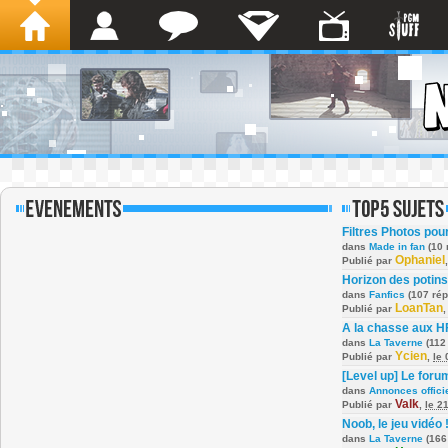
Filtres Photos po
dans
Made in fan
(10 
Ophaniel
Publié par
Horizon des potins
dans
Fanfics
(107 ré
LoanTan
Publié par
A la chasse aux H
dans
La Taverne
(112
Ycien
Publié par
,
le
[Level up] Le foru
dans
Annonces offici
Valk
Publié par
,
le 2
Noob, le jeu vidéo 
dans
La Taverne
(166