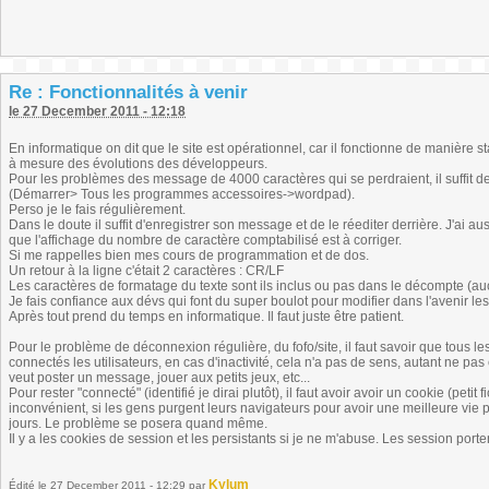
Re : Fonctionnalités à venir
le 27 December 2011 - 12:18
En informatique on dit que le site est opérationnel, car il fonctionne de manière st
à mesure des évolutions des développeurs.
Pour les problèmes des message de 4000 caractères qui se perdraient, il suffit 
(Démarrer> Tous les programmes accessoires->wordpad).
Perso je le fais régulièrement.
Dans le doute il suffit d'enregistrer son message et de le réediter derrière. J'ai
que l'affichage du nombre de caractère comptabilisé est à corriger.
Si me rappelles bien mes cours de programmation et de dos.
Un retour à la ligne c'était 2 caractères : CR/LF
Les caractères de formatage du texte sont ils inclus ou pas dans le décompte (au
Je fais confiance aux dévs qui font du super boulot pour modifier dans l'avenir les
Après tout prend du temps en informatique. Il faut juste être patient.
Pour le problème de déconnexion régulière, du fofo/site, il faut savoir que tous 
connectés les utilisateurs, en cas d'inactivité, cela n'a pas de sens, autant ne pas
veut poster un message, jouer aux petits jeux, etc...
Pour rester "connecté" (identifié je dirai plutôt), il faut avoir avoir un cookie (petit 
inconvénient, si les gens purgent leurs navigateurs pour avoir une meilleure vie
jours. Le problème se posera quand même.
Il y a les cookies de session et les persistants si je ne m'abuse. Les session port
Kylum
Édité
le 27 December 2011 - 12:29
par