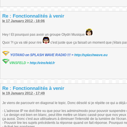
Re : Fonctionnalités à venir
le 17 January 2012 - 18:06
Hey ! Et pourquoi pas avoir un groupe Olydri Musique
Quoi ?! ça va sté pour rire
c'est juste que ça faisait un moment que j'étais pa
YOTANO on SPLASH WAVE RADIO !!! >
http://splashwave.eu
VINSFELD >
http://vinsfeld.fr
Re : Fonctionnalités à venir
le 19 January 2012 - 17:49
Je viens de parcourir en diagonal le topic. Donc désolé si je répète ce qui a déjà é
- L'adresse IP ne doit être vu que pour les admins/modo pour pouvoir suspendre 
- Le design est bien en blanc, peut être mettre un blanc cassé pour que nos yeux n
ça aussi. Donc c'est aux utilisateurs à diminuer l'intensité de la lumière de l'écran.
- Pouvoir lire les sujets précédents la réponse quand on fait réponse. Pourquoi 
- Activé les sondages.