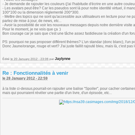
- Je demande de rajouter les couleurs (j'ai l'habitude d'écrire en une autre couleur
- Les avatars peut être? Car les pseudos sont là pour notre identité virtuel, il m
100*100 ou la dimension réglementé 200*300.
- Mettre des topics qui ne sont qu'accessible aux utilisateurs en lecture pour ne 
parlez de mise à jour, de news, etc...
- Avoir la possibilité de voir les nouveaux messages depuis notre dernière visite a
Pour le moment, je ne vois que ça :)
Bon courage car je sais que c'est une tâche assez fastidieuse la création d'un for
PS: pourquoi ne pas proposer différent thèmes? L'un standar (donc blanc), l'un pour 
Donc Jaune/orange, rouge et vert? J'ai juste faillit rajouté bleu, mais là, c'est p
Jaylynne
Édité
le 20 January 2012 - 23:06
par
Re : Fonctionnalités à venir
le 28 January 2012 - 22:59
à la liste ci-dessus,pourrait-on rajouter une balise "Spoiler", pour cacher certaine
mais qui pourraient révéler une partie d'un livre, d'un épisode, etc...