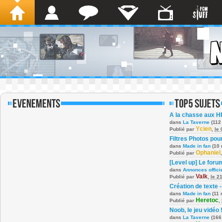
A la chasse aux H
dans
La Taverne
(112
Ycien
Publié par
,
le
Filtres Photos po
dans
Made in fan
(10 
Ophaniel
Publié par
[Level up] Le foru
dans
Annonces offici
Valk
Publié par
,
le 2
Création de texte -
dans
Made in fan
(11 
Heretoc
Publié par
,
Noob, le jeu vidéo 
dans
La Taverne
(166