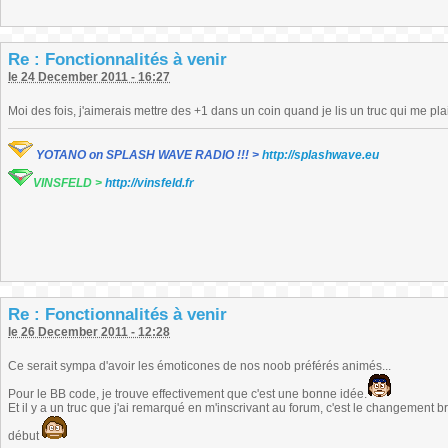
Re : Fonctionnalités à venir
le 24 December 2011 - 16:27
Moi des fois, j'aimerais mettre des +1 dans un coin quand je lis un truc qui me plai
YOTANO on SPLASH WAVE RADIO !!! >
http://splashwave.eu
VINSFELD >
http://vinsfeld.fr
Re : Fonctionnalités à venir
le 26 December 2011 - 12:28
Ce serait sympa d'avoir les émoticones de nos noob préférés animés...
Pour le BB code, je trouve effectivement que c'est une bonne idée.
Et il y a un truc que j'ai remarqué en m'inscrivant au forum, c'est le changement bru
début