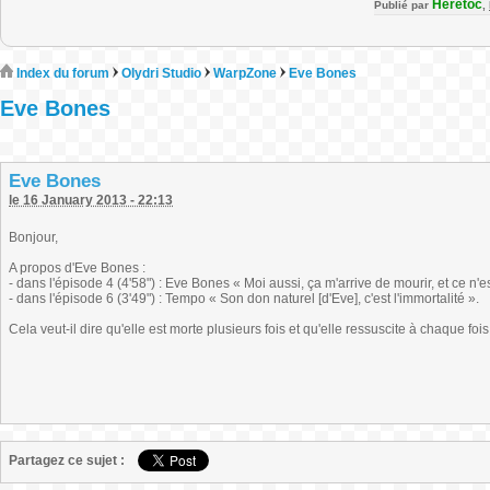
Heretoc
Publié par
,
Index du forum
Olydri Studio
WarpZone
Eve Bones
Eve Bones
Eve Bones
le 16 January 2013 - 22:13
Bonjour,
A propos d'Eve Bones :
- dans l'épisode 4 (4'58") : Eve Bones « Moi aussi, ça m'arrive de mourir, et ce n'est
- dans l'épisode 6 (3'49") : Tempo « Son don naturel [d'Eve], c'est l'immortalité ».
Cela veut-il dire qu'elle est morte plusieurs fois et qu'elle ressuscite à chaque fo
Partagez ce sujet :