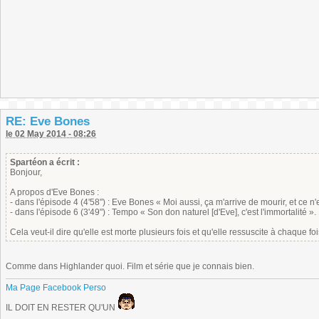
RE: Eve Bones
le 02 May 2014 - 08:26
Spartéon a écrit :
Bonjour,
A propos d'Eve Bones :
- dans l'épisode 4 (4'58") : Eve Bones « Moi aussi, ça m'arrive de mourir, et ce n'es
- dans l'épisode 6 (3'49") : Tempo « Son don naturel [d'Eve], c'est l'immortalité ».
Cela veut-il dire qu'elle est morte plusieurs fois et qu'elle ressuscite à chaque f
Comme dans Highlander quoi. Film et série que je connais bien.
Ma Page Facebook Perso
IL DOIT EN RESTER QU'UN