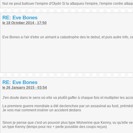
Nul ne peut bafouer l'empire d'Olydri Si tu attaques l'empire, l'empire contre atta
RE: Eve Bones
le 18 October 2014 - 17:50
Eve Bones a l'air d'etre un aimant a catastrophe des le debut, et puis autre info, 
RE: Eve Bones
le 26 January 2015 - 03:54
J'en doute dans le sens où elle va plutôt gaffer à chaque fois et multiplier les acc
La premiere guerre mondiale a été declenchee par un assasinat au fusil, prémédité
Je vois mal comment insérer un accident dedans
Sinon je pense que c'est un pouvoir plus type Wolverine que Kenny, vu qu'elle veut
un type Kenny (temps pour rez + perte possible des coups reçus)