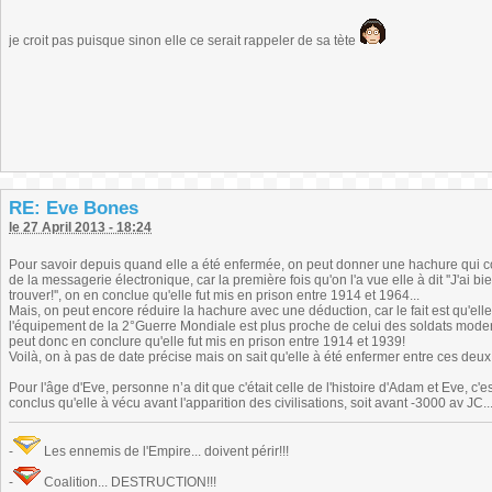
je croit pas puisque sinon elle ce serait rappeler de sa tète
RE: Eve Bones
le 27 April 2013 - 18:24
Pour savoir depuis quand elle a été enfermée, on peut donner une hachure qui co
de la messagerie électronique, car la première fois qu'on l'a vue elle à dit ''J'ai
trouver!'', on en conclue qu'elle fut mis en prison entre 1914 et 1964...
Mais, on peut encore réduire la hachure avec une déduction, car le fait est qu'elle
l'équipement de la 2°Guerre Mondiale est plus proche de celui des soldats mode
peut donc en conclure qu'elle fut mis en prison entre 1914 et 1939!
Voilà, on à pas de date précise mais on sait qu'elle à été enfermer entre ces deu
Pour l'âge d'Eve, personne n’a dit que c'était celle de l'histoire d'Adam et Eve, c'est
conclus qu'elle à vécu avant l'apparition des civilisations, soit avant -3000 av JC...
-
Les ennemis de l'Empire... doivent périr!!!
-
Coalition... DESTRUCTION!!!