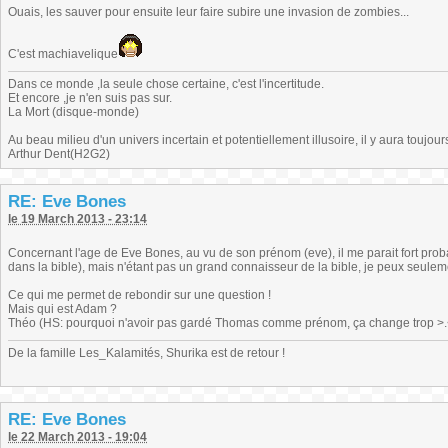
Ouais, les sauver pour ensuite leur faire subire une invasion de zombies...
C'est machiavelique
Dans ce monde ,la seule chose certaine, c'est l'incertitude.
Et encore ,je n'en suis pas sur.
La Mort (disque-monde)
Au beau milieu d'un univers incertain et potentiellement illusoire, il y aura toujour
Arthur Dent(H2G2)
RE: Eve Bones
le 19 March 2013 - 23:14
Concernant l'age de Eve Bones, au vu de son prénom (eve), il me parait fort pro
dans la bible), mais n'étant pas un grand connaisseur de la bible, je peux seuleme
Ce qui me permet de rebondir sur une question !
Mais qui est Adam ?
Théo (HS: pourquoi n'avoir pas gardé Thomas comme prénom, ça change trop >.<)
De la famille Les_Kalamités, Shurika est de retour !
RE: Eve Bones
le 22 March 2013 - 19:04