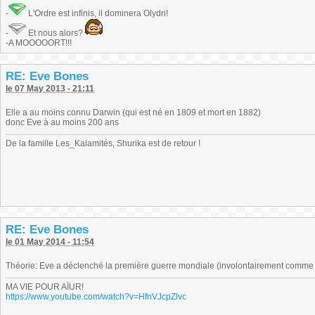
-
L'Ordre est infinis, il dominera Olydri!
-
Et nous alors?
-A MOOOOORT!!!
RE: Eve Bones
le 07 May 2013 - 21:11
Elle a au moins connu Darwin (qui est né en 1809 et mort en 1882)
donc Eve à au moins 200 ans
De la famille Les_Kalamités, Shurika est de retour !
RE: Eve Bones
le 01 May 2014 - 11:54
Théorie: Eve a déclenché la première guerre mondiale (involontairement comme d
MA VIE POUR AÏUR!
https://www.youtube.com/watch?v=HfnVJcpZlvc