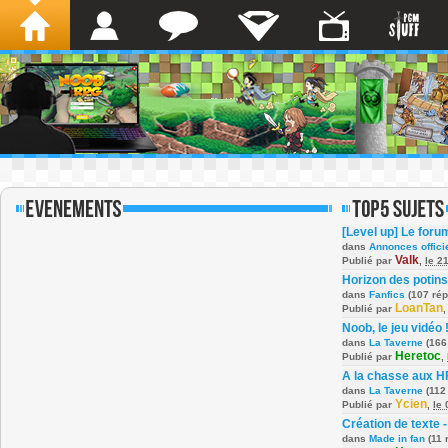
[Level up] Le foru
dans
Annonces offici
Valk
Publié par
,
le 2
Horizon des potins
dans
Fanfics
(107 ré
LoanTan
Publié par
Noob, le jeu vidéo 
dans
La Taverne
(166
Heretoc
Publié par
,
A la chasse aux H
dans
La Taverne
(112
Ycien
Publié par
,
le
Création de texte -
dans
Made in fan
(11 