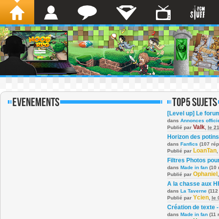
[Level up] Le foru
dans
Annonces offici
Valk
Publié par
,
le 2
Horizon des potins
dans
Fanfics
(107 ré
LoanTan
Publié par
Filtres Photos po
dans
Made in fan
(10 
Ophaniel
Publié par
A la chasse aux H
dans
La Taverne
(112
Ycien
Publié par
,
le
Création de texte -
dans
Made in fan
(11 