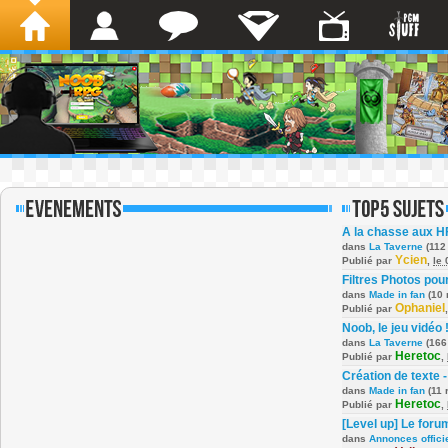
A la chasse aux H
dans
La Taverne
(112
Ycien
Publié par
,
le
Filtres Photos po
dans
Made in fan
(10 
Ophaniel
Publié par
Noob, le jeu vidéo 
dans
La Taverne
(166
Heretoc
Publié par
,
Création de texte -
dans
Made in fan
(11 
Heretoc
Publié par
,
[Level up] Le foru
dans
Annonces offici