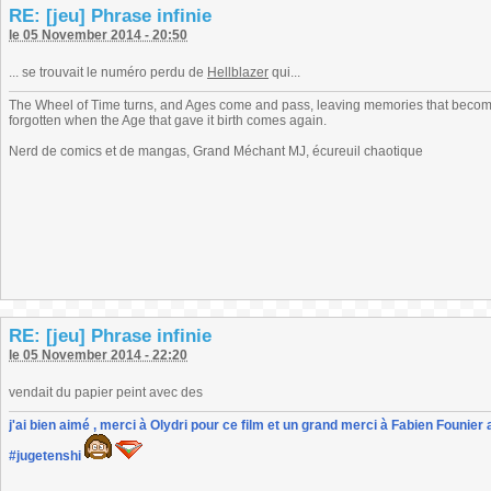
RE: [jeu] Phrase infinie
le 05 November 2014 - 20:50
... se trouvait le numéro perdu de
Hellblazer
qui...
The Wheel of Time turns, and Ages come and pass, leaving memories that become
forgotten when the Age that gave it birth comes again.
Nerd de comics et de mangas, Grand Méchant MJ, écureuil chaotique
RE: [jeu] Phrase infinie
le 05 November 2014 - 22:20
vendait du papier peint avec des
j'ai bien aimé , merci à Olydri pour ce film et un grand merci à Fabien Founier 
#jugetenshi