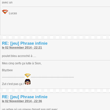
avec un
Lucas
RE: [jeu] Phrase infinie
le 02 November 2014 - 22:21
poulet bleu accroché à ....
Mes cinq cerfs ça lutte à Sion,
Blyzbee
-----------------------
--------------------------------------------
Zut c'est pas ça !
RE: [jeu] Phrase infinie
le 02 November 2014 - 22:36
un arbre où un oiseau faisait son nid avec