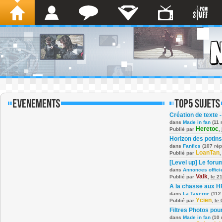
Création de texte -
dans
Made in fan
(11 
Heretoc
Publié par
,
Horizon des potins
dans
Fanfics
(107 ré
LoanTan
Publié par
[Level up] Le foru
dans
Annonces offici
Valk
Publié par
,
le 2
A la chasse aux H
dans
La Taverne
(112
Ycien
Publié par
,
le
Filtres Photos po
dans
Made in fan
(10 