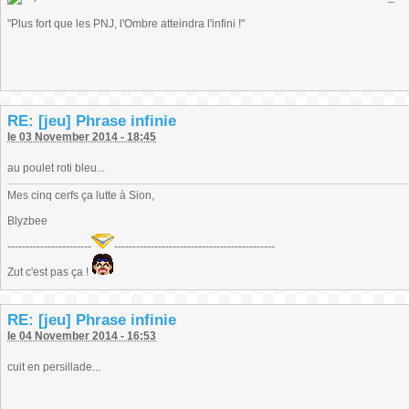
"Plus fort que les PNJ, l'Ombre atteindra l'infini !"
RE: [jeu] Phrase infinie
le 03 November 2014 - 18:45
au poulet roti bleu...
Mes cinq cerfs ça lutte à Sion,
Blyzbee
-----------------------
--------------------------------------------
Zut c'est pas ça !
RE: [jeu] Phrase infinie
le 04 November 2014 - 16:53
cuit en persillade...