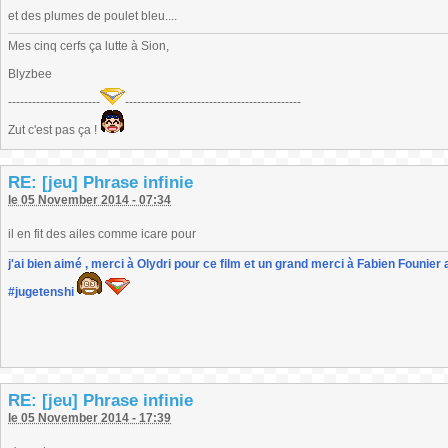
et des plumes de poulet bleu....
Mes cinq cerfs ça lutte à Sion,
Blyzbee
-----------------------
--------------------------------------------
Zut c'est pas ça !
RE: [jeu] Phrase infinie
le 05 November 2014 - 07:34
il en fit des ailes comme icare pour
j'ai bien aimé , merci à Olydri pour ce film et un grand merci à Fabien Founier 
#jugetenshi
RE: [jeu] Phrase infinie
le 05 November 2014 - 17:39