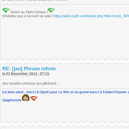
Gloire au Stylo Unique !
N'hésitez pas à recourir au wiki !
https://wiki.olydri.com/index.php?title=Noob_R
RE: [jeu] Phrase infinie
le 03 November 2014 - 07:15
des nouilles chinoise qui attirèrent...
j'ai bien aimé , merci à Olydri pour ce film et un grand merci à Fabien Founier 
#jugetenshi