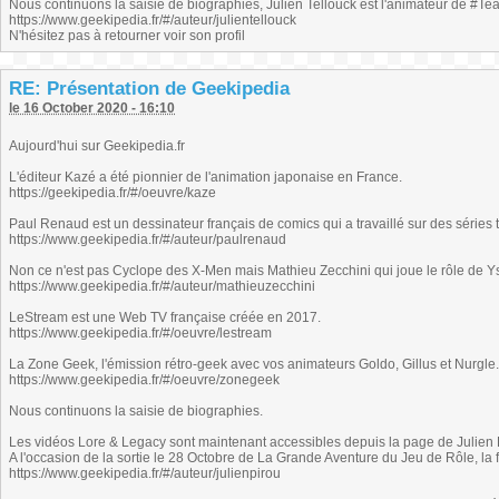
Nous continuons la saisie de biographies, Julien Tellouck est l'animateur de #
https://www.geekipedia.fr/#/auteur/julientellouck
N'hésitez pas à retourner voir son profil
RE: Présentation de Geekipedia
le 16 October 2020 - 16:10
Aujourd'hui sur Geekipedia.fr
L'éditeur Kazé a été pionnier de l'animation japonaise en France.
https://geekipedia.fr/#/oeuvre/kaze
Paul Renaud est un dessinateur français de comics qui a travaillé sur des séries 
https://www.geekipedia.fr/#/auteur/paulrenaud
Non ce n'est pas Cyclope des X-Men mais Mathieu Zecchini qui joue le rôle de 
https://www.geekipedia.fr/#/auteur/mathieuzecchini
LeStream est une Web TV française créée en 2017.
https://www.geekipedia.fr/#/oeuvre/lestream
La Zone Geek, l'émission rétro-geek avec vos animateurs Goldo, Gillus et Nurgle.
https://www.geekipedia.fr/#/oeuvre/zonegeek
Nous continuons la saisie de biographies.
Les vidéos Lore & Legacy sont maintenant accessibles depuis la page de Julien 
A l'occasion de la sortie le 28 Octobre de La Grande Aventure du Jeu de Rôle, la 
https://www.geekipedia.fr/#/auteur/julienpirou