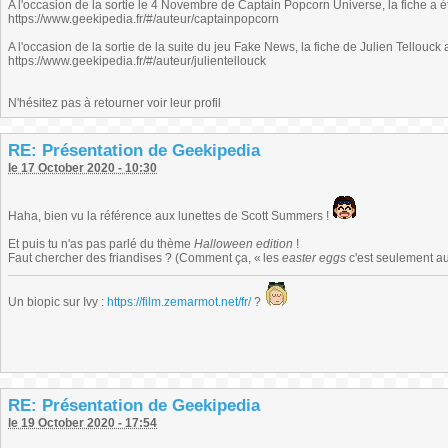
A l'occasion de la sortie le 4 Novembre de Captain Popcorn Universe, la fiche a é
https://www.geekipedia.fr/#/auteur/captainpopcorn
A l'occasion de la sortie de la suite du jeu Fake News, la fiche de Julien Tellouck 
https://www.geekipedia.fr/#/auteur/julientellouck
N'hésitez pas à retourner voir leur profil
RE: Présentation de Geekipedia
le 17 October 2020 - 10:30
Haha, bien vu la référence aux lunettes de Scott Summers !
Et puis tu n'as pas parlé du thème
Halloween edition
!
Faut chercher des friandises ? (Comment ça, « les
easter eggs
c'est seulement au
Un biopic sur Ivy :
https://film.zemarmot.net/fr/
?
RE: Présentation de Geekipedia
le 19 October 2020 - 17:54