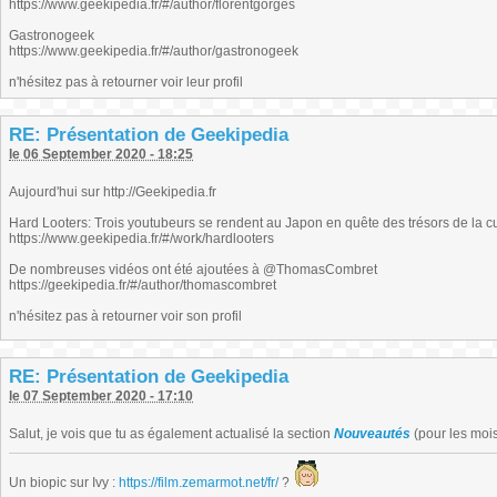
https://www.geekipedia.fr/#/author/florentgorges
Gastronogeek
https://www.geekipedia.fr/#/author/gastronogeek
n'hésitez pas à retourner voir leur profil
RE: Présentation de Geekipedia
le 06 September 2020 - 18:25
Aujourd'hui sur http://Geekipedia.fr
Hard Looters: Trois youtubeurs se rendent au Japon en quête des trésors de la c
https://www.geekipedia.fr/#/work/hardlooters
De nombreuses vidéos ont été ajoutées à @ThomasCombret
https://geekipedia.fr/#/author/thomascombret
n'hésitez pas à retourner voir son profil
RE: Présentation de Geekipedia
le 07 September 2020 - 17:10
Salut, je vois que tu as également actualisé la section
Nouveautés
(pour les mois 
Un biopic sur Ivy :
https://film.zemarmot.net/fr/
?