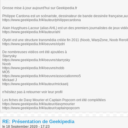
Grosse mise à jour aujourd'hui sur Geekipedia.fr
Philippe Cardona est un scénariste, dessinateur de bande dessinée française,aut
https://www.geekipedia.fr/#/auteur/philippecardona
Alain Huyghues-Lacour (alias AHL) est un des premiers journalistes de jeux vidé
https://www.geekipedia.fr/#/auteur/ahl
Olydri est une structure transmédia créée fin 2011 (Noob, WarpZone, Noob Reroll
https://www.geekipedia.fr/#/oeuvre/olydri
De nombreuses vidéos ont été ajoutées à
Starrysky
https://www.geekipedia.fr/#/oeuvre/starrysky
Noob
https://www.geekipedia.fr/#/oeuvre/nobb
MO5
https://www.geekipedia.fr/#/oeuvre/associationmo5
Mickael J
https://www.geekipedia.fr/#/auteur/mickaelj
n'hésitez pas à retourner voir leur profil
Les fiches de Davy Mourier et Captain Popcorn ont été complétées
https://www.geekipedia.fr/#/auteur/davymourier
https://www.geekipedia.fr/#/auteur/captainpopcorn
RE: Présentation de Geekipedia
le 18 September 2020 - 17:23