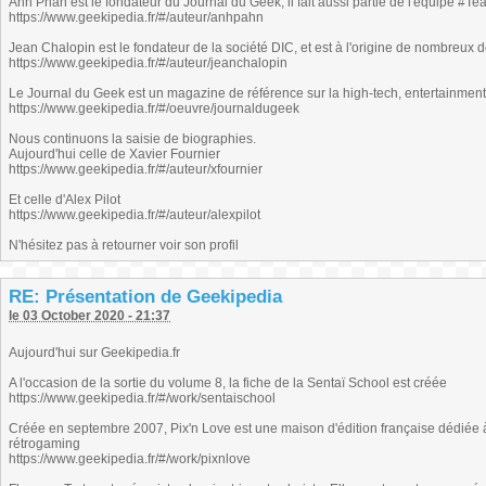
Ahn Phan est le fondateur du Journal du Geek, il fait aussi partie de l'équipe 
https://www.geekipedia.fr/#/auteur/anhpahn
Jean Chalopin est le fondateur de la société DIC, et est à l'origine de nombreux
https://www.geekipedia.fr/#/auteur/jeanchalopin
Le Journal du Geek est un magazine de référence sur la high-tech, entertainmen
https://www.geekipedia.fr/#/oeuvre/journaldugeek
Nous continuons la saisie de biographies.
Aujourd'hui celle de Xavier Fournier
https://www.geekipedia.fr/#/auteur/xfournier
Et celle d'Alex Pilot
https://www.geekipedia.fr/#/auteur/alexpilot
N'hésitez pas à retourner voir son profil
RE: Présentation de Geekipedia
le 03 October 2020 - 21:37
Aujourd'hui sur Geekipedia.fr
A l'occasion de la sortie du volume 8, la fiche de la Sentaï School est créée
https://www.geekipedia.fr/#/work/sentaischool
Créée en septembre 2007, Pix'n Love est une maison d'édition française dédiée à 
rétrogaming
https://www.geekipedia.fr/#/work/pixnlove