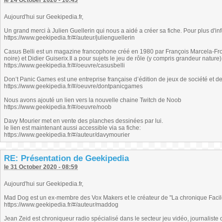
le 24 October 2020 - 16:43
Aujourd'hui sur Geekipedia.fr,
Un grand merci à Julien Guellerin qui nous a aidé a créer sa fiche. Pour plus d'info
https://www.geekipedia.fr/#/auteur/julienguellerin
Casus Belli est un magazine francophone créé en 1980 par François Marcela-Fro
noire) et Didier Guiserix.Il a pour sujets le jeu de rôle (y compris grandeur nature)
https://www.geekipedia.fr/#/oeuvre/casusbelli
Don’t Panic Games est une entreprise française d’édition de jeux de société et d
https://www.geekipedia.fr/#/oeuvre/dontpanicgames
Nous avons ajouté un lien vers la nouvelle chaine Twitch de Noob
https://www.geekipedia.fr/#/oeuvre/noob
Davy Mourier met en vente des planches dessinées par lui.
le lien est maintenant aussi accessible via sa fiche:
https://www.geekipedia.fr/#/auteur/davymourier
RE: Présentation de Geekipedia
le 31 October 2020 - 08:59
Aujourd'hui sur Geekipedia.fr,
Mad Dog est un ex-membre des Vox Makers et le créateur de "La chronique Facil
https://www.geekipedia.fr/#/auteur/maddog
Jean Zeid est chroniqueur radio spécialisé dans le secteur jeu vidéo, journaliste 