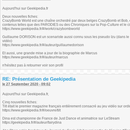
Aujourd'hui sur Geekipedia.fr
Deux nouvelles fiches:
CrazyBomb World est une chaîne orchestré par deux belges CrazyBomb et Bob, e
contenus telles que des PARODIES ou des Chroniques sur la Pop-Culture et le c
https://www.geekipedia.fr/#/work/crazybombworld
Guillaume DORISON est un scenariste aussi connu sous les pseudo Izu (dans l
vidéo)
https://www.geekipedia.fr/#/auteur/guillaumedorison
Et aussi, une grande mise a jour de la biographie de Marcus
https://www.geekipedia.fr/#/auteur/marcus
n'hésitez pas à retourner voir son profil
RE: Présentation de Geekipedia
le 27 September 2020 - 09:02
Aujourd'hui sur Geekipedia.fr,
Cinq nouvelles fiches:
Tilt était le premier magazine français entièrement consacré au jeu vidéo sur ordi
https://www.geekipedia.fr/#/oeuvre/tilt
Dina est championne de France de Just Dance et animatrice sur LeStream
https://geekipedia.fr/#/auteur/fairydina