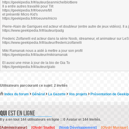
https://geekipedia.fr/#/auteur/jeanmichelblottiere
Il a entre autres travaillé pour Tilt
https://geekipedia.fr/#/oeuvre/tilt
et présenté Micro Kid's
https://geekipedia.fr/#/oeuvre/micro
Pierre-Alain de Garrigues est acteur et doubleur (entre autre de jeux vidéos). Il a
https://www.geekipedia.fr/#/auteur/padg
Frederic Zolfanelli est acteur dans la série Noob, streameur, et animateur sur LeS
https://www.geekipedia.fr/#/auteur/fredericzolfanelli
Miki Ramanak nous a aidé à mettre a jour son profil
https://geekipedia.fr/#/auteur/mikiramanak
Et aussi une mise à jour de la bio de Gia To
https://geekipedia.fr/#/auteur/giato
Utilisateurs parcourant ce sujet: 2 invités
Index du forum
Général
La Gazette
Vos projets
Présentation de Geekip
Il y a en tout 144 utilisateurs en ligne :: 0 Avatar et 144 Invités.
[Administrateur]
[Olydri Studio]
[Noob Développement]
[Olydri Musique]