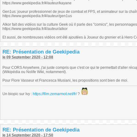
https://www.geekipedia.fr/#/auteur/kayane
Gen1us: joueur professionnel de jeux de combat et FPS, et animateur sur la chaî
https://www.geekipedia.fr/#/auteur/gen1us
Alkor fait des vidéos sur la culture Geek où il parle des "comics", les personnage
https://www.geekipedia.fr/#/auteur/alkor
Et aussi, de nombreuses vidéos ont été ajoutées à Joueur du grenier et à Hero C
RE: Présentation de Geekipedia
le 09 September 2020 - 12:08
Pour CORS Anywhere, j'ai juste compris que c'est ce qui te permettait d'aller réc
(Wikipédia ou Nolife Wiki, notamment).
Pour Flore Vasseur et Francesca Musiani, les propositions sont bien de moi.
Un biopic sur Ivy :
https://film.zemarmot.net/fr/
?
RE: Présentation de Geekipedia
le 14 September 2020 - 17:50