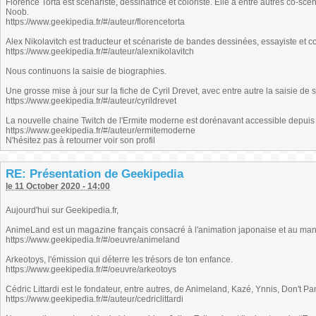
Florence Torta est scénariste, dessinatrice et coloriste. Elle a entre autres co-scé
Noob.
https://www.geekipedia.fr/#/auteur/florencetorta
Alex Nikolavitch est traducteur et scénariste de bandes dessinées, essayiste et co
https://www.geekipedia.fr/#/auteur/alexnikolavitch
Nous continuons la saisie de biographies.
Une grosse mise à jour sur la fiche de Cyril Drevet, avec entre autre la saisie de
https://www.geekipedia.fr/#/auteur/cyrildrevet
La nouvelle chaine Twitch de l'Ermite moderne est dorénavant accessible depuis 
https://www.geekipedia.fr/#/auteur/ermitemoderne
N'hésitez pas à retourner voir son profil
RE: Présentation de Geekipedia
le 11 October 2020 - 14:00
Aujourd'hui sur Geekipedia.fr,
AnimeLand est un magazine français consacré à l'animation japonaise et au ma
https://www.geekipedia.fr/#/oeuvre/animeland
Arkeotoys, l'émission qui déterre les trésors de ton enfance.
https://www.geekipedia.fr/#/oeuvre/arkeotoys
Cédric Littardi est le fondateur, entre autres, de Animeland, Kazé, Ynnis, Don't 
https://www.geekipedia.fr/#/auteur/cedriclittardi