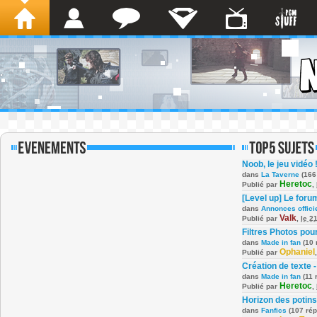
Noob, le jeu vidéo 
dans
La Taverne
(166
Heretoc
Publié par
,
[Level up] Le foru
dans
Annonces offici
Valk
Publié par
,
le 2
Filtres Photos po
dans
Made in fan
(10 
Ophaniel
Publié par
Création de texte -
dans
Made in fan
(11 
Heretoc
Publié par
,
Horizon des potins
dans
Fanfics
(107 ré