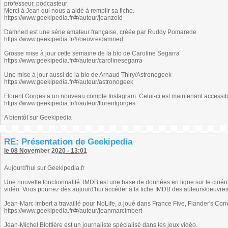
professeur, podcasteur
Merci à Jean qui nous a aidé à remplir sa fiche.
https://www.geekipedia.fr/#/auteur/jeanzeid
Damned est une série amateur française, créée par Ruddy Pomarede
https://www.geekipedia.fr/#/oeuvre/damned
Grosse mise à jour cette semaine de la bio de Caroline Segarra
https://www.geekipedia.fr/#/auteur/carolinesegarra
Une mise à jour aussi de la bio de Arnaud Thiry/Astronogeek
https://www.geekipedia.fr/#/auteur/astronogeek
Florent Gorges a un nouveau compte Instagram. Celui-ci est maintenant accessib
https://www.geekipedia.fr/#/auteur/florentgorges
A bientôt sur Geekipedia
RE: Présentation de Geekipedia
le 08 November 2020 - 13:01
Aujourd'hui sur Geekipedia.fr
Une nouvelle fonctionnalité: IMDB est une base de données en ligne sur le cinéma
vidéo. Vous pourrez dès aujourd'hui accéder à la fiche IMDB des auteurs/oeuvres
Jean-Marc Imbert a travaillé pour NoLife, a joué dans France Five, Flander's Comp
https://www.geekipedia.fr/#/auteur/jeanmarcimbert
Jean-Michel Blottière est un journaliste spécialisé dans les jeux vidéo.