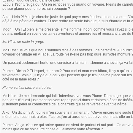
Et sinon, quoi de beau dans ce bled ?
Et puis, l'écriture, ça oui. On en écrit des trucs quand on voyage. Pleins de carnets
puisse glaner pour un prochain bouquin ?
Aiko : Hein ?! Moi, je cherche juste de quoi payer mes études et mon matos.... D
déjà à me péter les ovaires. Et ose redire un seule fois que je suis étourdie et 
Indoril : Oh ! Et bien je me présente je me nomme Indoril comme vous l'avez si bie
potins, mettant en scène certaines aventures et amourettes et régissant la vie d
Mc Histe se racle la gorge
Mc Histe : Je vois que nous sommes face à des femmes... de caractère. Aujourd'h
voyager de village en village. La route n'est-elle pas trop dure sur votre monture
Un passant bedonnant hurle, une cervoise à la main : ...femme à cheval, ça va fai
Plume : Dicton ? Et lequel, cher ami? Pour moi et mon cher hibou, il n'y a qu'un 
traversera". Vois-tu, il n'y a que ceux qui pensent que je n'ai pas ma place sur les r
côté de la lame es-tu ?
Plume sort sa pierre à aiguiser.
Mc Histe : Je me demande qui fait l'interview avec vous Plume. Dommage que vo
habitants d'ici est justement souvent repris par ici dans certaines pièces de théâ
justement jouer la conductrice de la charrette qui se renverse devant le héros.
Aiko : Un dicton ? Ah oui je m'en souviens maintenant ! "Ouvre encore une seule 
mère ne te reconnaîtra plus ! " après j'en ai aussi une autre version mais elle un t
Plume : Ah ça, c'est ce qui arrive quand on vient de partout et nul part... On arriv
moins que ce ne soit autre chose qui alimente votre réflexion ?