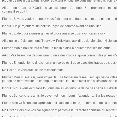
plupart de nos illustrations. Notre rédacteur en chef ne vous mène-t-il pas trop la 
Aiko : mon rédacteur ? Qu'il essaye juste pour qu'on rigole ! Le premier qui me fait
comme il se doit !
Plume : Si vous voulez, je peux vous échanger une dague contre une plume de dessi
Indoril : Oh je rajouterai un petit soupçon de flamme avant de l'insulter...
Plume : Et de quoi aiguiser griffes et crocs aussi, je dois avoir ça en stock
Aiko quitte précipitamment l’interview. Prétextant, aux dires de Monsieur Histe, u
Plume : Mon hibou se fera même un malin plaisir à pourchasser les malotrus
Aiko : Pas besoin de dagues quand on a des crocs et qu'on connaît des prises d'a
Plume : Entendu, je ne dirais rien si un corps est trouvé avec des traces de crocs 
Mc Histe : Je vois que l'on ne m'écoute plus....
Plume : Mais si, mais si, vous voyez, faut se former un réseau, moi qui va de ville
jour on se retrouve sur un champ de bataille, faut bien avoir des alliés dans son 
Indoril : Nous vous écoutons toujours mais il est difficile de ne pas partir sur d'au
Plume : Sur ce, chers amis, le devoir (et mon hibou) m'attendent... Sur les routes 
Plume s’en va à son tour, après un poli salut de la main, en direction de sa dem
Mc Histe : Alors que vos collègues sont parties à leurs tâches : cuisine ou rentrer