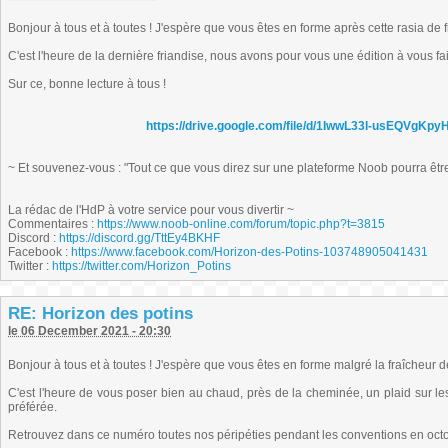
Bonjour à tous et à toutes ! J'espère que vous êtes en forme après cette rasia de f
C'est l'heure de la dernière friandise, nous avons pour vous une édition à vous fair
Sur ce, bonne lecture à tous !
https://drive.google.com/file/d/1IwwL33l-usEQVgK
~ Et souvenez-vous : "Tout ce que vous direz sur une plateforme Noob pourra être r
La rédac de l'HdP à votre service pour vous divertir ~
Commentaires :
https://www.noob-online.com/forum/topic.php?t=3815
Discord :
https://discord.gg/TttEy4BKHF
Facebook :
https://www.facebook.com/Horizon-des-Potins-103748905041431
Twitter :
https://twitter.com/Horizon_Potins
RE: Horizon des potins
le 06 December 2021 - 20:30
Bonjour à tous et à toutes ! J'espère que vous êtes en forme malgré la fraîcheur
C'est l'heure de vous poser bien au chaud, près de la cheminée, un plaid sur les
préférée.
Retrouvez dans ce numéro toutes nos péripéties pendant les conventions en octob