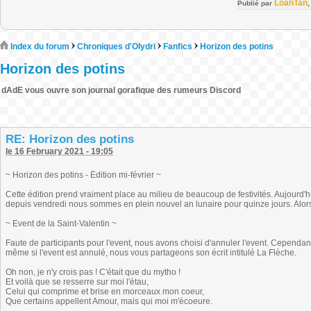
LoanTan
Publié par
Index du forum
Chroniques d'Olydri
Fanfics
Horizon des potins
Horizon des potins
dAdE vous ouvre son journal gorafique des rumeurs Discord
RE: Horizon des potins
le 16 February 2021 - 19:05
~ Horizon des potins - Édition mi-février ~
Cette édition prend vraiment place au milieu de beaucoup de festivités. Aujourd'hui
depuis vendredi nous sommes en plein nouvel an lunaire pour quinze jours. Alors
~ Event de la Saint-Valentin ~
Faute de participants pour l'event, nous avons choisi d'annuler l'event. Cependan
même si l'event est annulé, nous vous partageons son écrit intitulé La Flèche.
Oh non, je n'y crois pas ! C'était que du mytho !
Et voilà que se resserre sur moi l'étau,
Celui qui comprime et brise en morceaux mon coeur,
Que certains appellent Amour, mais qui moi m'écoeure.