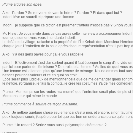
Plume aiguise son épée.
Aiko : Pardon ? Se renverse devant le héros ? Pardon ? Et dans quel but ?
Indoril lève un sourcil et prépare une flamme.
Indoril : je suppose que ce dicton est purement flatteur n'est-ce pas ? Sinon vous 
Mc Histe : Je vous invite dans ce cas après cette interview à accompagner Indoril 
tourne justement vers vous Intendante Indoril.
Le théâtre du village, rattaché à la propriété de l'Île Kebab dont Monsieur Hereto
chaque jour. L'entretien de la salle après chaque représentation n'est-il pas trop 
Aiko : Y'a des gens payés pour ça je vous rappelle.
Indoril : Effectivement c'est dur surtout quand il faut éponger le sang d'individu 
pas ici pour parler de féminisme ? De droit de la femme ? Au lieu de quoi vous os
Une femme est tellement plus qu'une femme de ménage. Nous sommes tout aussi i
battons pour nos valeurs et ce en quoi on croit.
Et ce serait plus judicieux de mentionner cela que de me demander quels sont me
le nettoie, j'organise, je fais la compta, je crée les costumes, j'aide mes comédie
Plume : Mon temps sur les routes m'a montré que l'entretien serait plus simple si l
Montrons-leur qui mène le monde…
Plume commence à sourire de façon malsaine.
Aiko : Je nettoie quelque chose seulement si c'est à moi, et encore, sinon faut me
peux toujours courir, j'espère pour toi que t'es bon en endurance parce qu'un ren
Plume : Un renard ? Seriez-vous aussi polymorphe chère amie ?