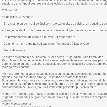
L.
C'est sur ces mots que nous terminons cette première entrevue autour des fan
structure d'une fanguildes, ses missions et bien d'autres informations. Je remercie 
Y.
Smourbiff
~ Publicités Car'Ambar ~
- Si le champion de la guilde Justice a raté sa recette de cuisine, on peut dire que 
- Dites, si on électrocute l'héroïne de la nouvelle trilogie star wars, on peut dire qu
- Un psychanalyste qui chante à mi-voix, il Freud-onne ?
- Comment on dit "papa ne sait pas nager" en anglais ? Daddy Cool
~ Publicité manga ~
La suite des aventures du nouveau super-héros... Aujourd'hui, One Perch Man.
Perch'Man ! L'homme qui te tient à distance réglementaire avec sa longue perche
perche poilue au bout, qui peut épousseté les corniches avec sa longue perche po
mais ça c'est censuré...
Mc Histe : Bonjour à vous mesdemoiselles ou mesdames. Avec toutes ces normes,
spéciale pour une journée étrange : la journée des droits féminins.
Pour cette interview, nous avons avec nous trois femmes qui ont pu trouver du t
l'intendante du théâtre, Aiko la graphiste étourdie de ce journal et Plume fanfic
connaissent un peu mieux, pourriez-vous vous présenter plus en détail ?
Plume : Oh, bah moi vous savez, pas grand-chose à dire. Je vagabonde de villag
brigands, des bandits de grands chemins. Moi ce que j'aime, c'est les récompenses. 
touche.
Plume montre les crocs