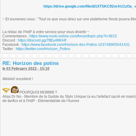
https://drive.google.com/file/d/1XTSKClf2nrAU1zO
~ Et souvenez-vous : "Tout ce que vous direz sur une plateforme Noob pourra être r
La rédac de l'HdP à votre service pour vous divertir ~
Commentaires :
https://www.noob-online.com/forum/topic.php?t=3815
Discord :
https://discord.gg/TttEy4BKHF
Facebook :
https://www.facebook.com/Horizon-des-Potins-103748905041431
Twitter :
https://twitter.com/Horizon_Potins
RE: Horizon des potins
le 03 February 2022 - 15:10
Wéééé! excellent !
POURQUOI MOIIIIIIIII ?
Alias Dr No - Membre de la Guilde du Stylo Unique (a eu l'artefact sacré en main) -
de fanfics et à l'HdP - Elémentaliste de l'Aurore