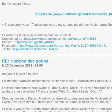
Bonne lecture à tous !
https://drive.google.com/file/d/1jZlSmEC2wzZxx2T
~ Et souvenez-vous : "Tout ce que vous direz sur une plateforme Noob pourra être r
La rédac de l'HdP à votre service pour vous divertir ~
Commentaires :
https://www.noob-online.com/forum/topic.php?t=3815
Discord :
https://discord.gg/TttEy4BKHF
Facebook :
https://www.facebook.com/Horizon-des-Potins-103748905041431
Twitter :
https://twitter.com/Horizon_Potins
RE: Horizon des potins
le 13 December 2021 - 22:00
Bonjour à tous et à toutes !
En attendant l'arrivée imminente de l'édition de l'Avent, l'Horizon des Potins vou
Le week-end dernier, nous avons eu droit à Miss France. Nous ne débattrons pas 
quelque chose de mieux ! Place à l'event "What if... Miss & Mister Olydri ?".
Chaque jour sur le Discord Noob, vous aurez deux personnages de Noob sélection
Olydri. À vous d'écrire leur discours d'une minute quand Jean-Pierre Ardafoucaut 
Et si vous voulez écrire votre propre discours pour Miss & Mister Olydri, deux rend