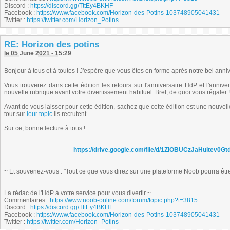
Discord :
https://discord.gg/TttEy4BKHF
Facebook :
https://www.facebook.com/Horizon-des-Potins-103748905041431
Twitter :
https://twitter.com/Horizon_Potins
RE: Horizon des potins
le 05 June 2021 - 15:29
Bonjour à tous et à toutes ! J'espère que vous êtes en forme après notre bel anniv
Vous trouverez dans cette édition les retours sur l'anniversaire HdP et l'anniver
nouvelle rubrique avant votre divertissement habituel. Bref, de quoi vous régaler !
Avant de vous laisser pour cette édition, sachez que cette édition est une nouvell
tour sur
leur topic
ils recrutent.
Sur ce, bonne lecture à tous !
https://drive.google.com/file/d/1ZlOBUCzJaHultev
~ Et souvenez-vous : "Tout ce que vous direz sur une plateforme Noob pourra être r
La rédac de l'HdP à votre service pour vous divertir ~
Commentaires :
https://www.noob-online.com/forum/topic.php?t=3815
Discord :
https://discord.gg/TttEy4BKHF
Facebook :
https://www.facebook.com/Horizon-des-Potins-103748905041431
Twitter :
https://twitter.com/Horizon_Potins