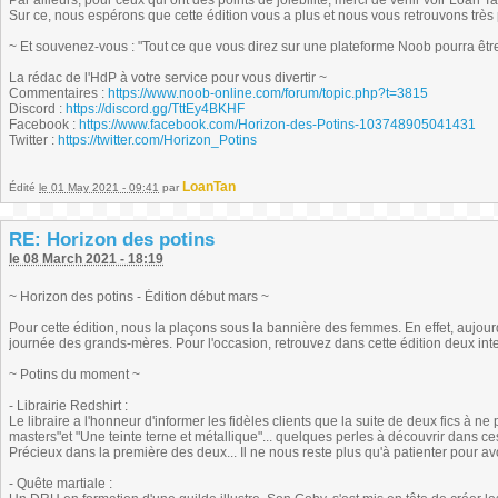
Par ailleurs, pour ceux qui ont des points de joiebilité, merci de venir voir Loan Ta
Sur ce, nous espérons que cette édition vous a plus et nous vous retrouvons très
~ Et souvenez-vous : "Tout ce que vous direz sur une plateforme Noob pourra être r
La rédac de l'HdP à votre service pour vous divertir ~
Commentaires :
https://www.noob-online.com/forum/topic.php?t=3815
Discord :
https://discord.gg/TttEy4BKHF
Facebook :
https://www.facebook.com/Horizon-des-Potins-103748905041431
Twitter :
https://twitter.com/Horizon_Potins
LoanTan
Édité
le 01 May 2021 - 09:41
par
RE: Horizon des potins
le 08 March 2021 - 18:19
~ Horizon des potins - Édition début mars ~
Pour cette édition, nous la plaçons sous la bannière des femmes. En effet, aujourd'h
journée des grands-mères. Pour l'occasion, retrouvez dans cette édition deux int
~ Potins du moment ~
- Librairie Redshirt :
Le libraire a l'honneur d'informer les fidèles clients que la suite de deux fics à n
masters"et "Une teinte terne et métallique"... quelques perles à découvrir dans
Précieux dans la première des deux... Il ne nous reste plus qu'à patienter pour avoi
- Quête martiale :