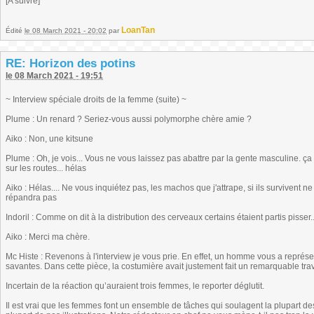
[A suivre]
LoanTan
Édité
le 08 March 2021 - 20:02
par
RE: Horizon des potins
le 08 March 2021 - 19:51
~ Interview spéciale droits de la femme (suite) ~
Plume : Un renard ? Seriez-vous aussi polymorphe chère amie ?
Aiko : Non, une kitsune
Plume : Oh, je vois... Vous ne vous laissez pas abattre par la gente masculine. ç
sur les routes... hélas
Aiko : Hélas.... Ne vous inquiétez pas, les machos que j'attrape, si ils survivent n
répandra pas
Indoril : Comme on dit à la distribution des cerveaux certains étaient partis pisser..
Aiko : Merci ma chère.
Mc Histe : Revenons à l'interview je vous prie. En effet, un homme vous a repré
savantes. Dans cette pièce, la costumière avait justement fait un remarquable trava
Incertain de la réaction qu’auraient trois femmes, le reporter déglutit.
Il est vrai que les femmes font un ensemble de tâches qui soulagent la plupart des 