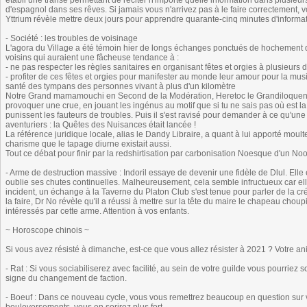
établi une transe permettant de réciter n'importe quelle information dans plusieurs
d'espagnol dans ses rêves. Si jamais vous n'arrivez pas à le faire correctement, v
Yttrium révèle mettre deux jours pour apprendre quarante-cinq minutes d'informat
- Société : les troubles de voisinage
L'agora du Village a été témoin hier de longs échanges ponctués de hochement de
voisins qui auraient une fâcheuse tendance à :
- ne pas respecter les règles sanitaires en organisant fêtes et orgies à plusieurs 
- profiter de ces fêtes et orgies pour manifester au monde leur amour pour la 
santé des tympans des personnes vivant à plus d'un kilomètre
Notre Grand mamamouchi en Second de la Modération, Heretoc le Grandiloquent e
provoquer une crue, en jouant les ingénus au motif que si tu ne sais pas où est la
punissent les fauteurs de troubles. Puis il s'est ravisé pour demander à ce qu'u
aventuriers : la Quêtes des Nuisances était lancée !
La référence juridique locale, alias le Dandy Libraire, a quant à lui apporté moul
charisme que le tapage diurne existait aussi.
Tout ce débat pour finir par la redshirtisation par carbonisation Noesque d'un Noob
- Arme de destruction massive : Indoril essaye de devenir une fidèle de Dlul. Elle
oublie ses chutes continuelles. Malheureusement, cela semble infructueux car ell
incident, un échange à la Taverne du Platon Club s'est tenue pour parler de la c
la faire, Dr No révèle qu'il a réussi à mettre sur la tête du maire le chapeau choup
intéressés par cette arme. Attention à vos enfants.
~ Horoscope chinois ~
Si vous avez résisté à dimanche, est-ce que vous allez résister à 2021 ? Votre an
- Rat : Si vous sociabiliserez avec facilité, au sein de votre guilde vous pourriez
signe du changement de faction.
- Boeuf : Dans ce nouveau cycle, vous vous remettrez beaucoup en question sur v