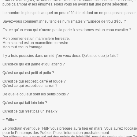
Pour ce mardi gras, de nombreux véhicules ont paradés dans les rues du village. 
pubs calambar et les énigmes. Nous vous en avons fait une petite sélection.
Le nombre le plus petit auquel on peut réfléchir et dont on ne peut pas se passer,
Savez-vous comment s'insultent les numismates ? "Espèce de trou d'écu !"
Est-ce qu'un chou qui n'ouvre pas la porte à ses dames est un chou cavalier ?
Mon premier est un mammifère terrestre.
Mon second est un mammifère terrestre.
Mon tout est un fromage.
Il y a trois poussins dans un nid, j'en veux deux. Qu'est-ce que je fais ?
Qu'est-ce qui est jaune et qui attend ?
Qu'est-ce qui est petit et poilu ?
Qu'est ce qui est petit, carré et rouge ?
Qu'est ce qui est petit et marron ?
De quelle couleur sont les petits poids ?
Qu'est-ce qui fait toin toin ?
Qu'est ce qui n'est pas un steak ?
~ Edito ~
Le prochain event que l'HdP vous prépare aura lieu en mars. Vous aurez l'occasion
pour le Printemps des Poètes. Plus d'information prochainement.