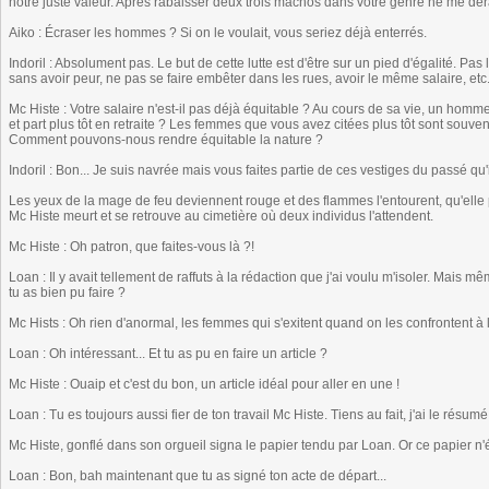
notre juste valeur. Après rabaisser deux trois machos dans votre genre ne me 
Aiko : Écraser les hommes ? Si on le voulait, vous seriez déjà enterrés.
Indoril : Absolument pas. Le but de cette lutte est d'être sur un pied d'égalité. Pas 
sans avoir peur, ne pas se faire embêter dans les rues, avoir le même salaire, etc.
Mc Histe : Votre salaire n'est-il pas déjà équitable ? Au cours de sa vie, un ho
et part plus tôt en retraite ? Les femmes que vous avez citées plus tôt sont souvent
Comment pouvons-nous rendre équitable la nature ?
Indoril : Bon... Je suis navrée mais vous faites partie de ces vestiges du passé qu'i
Les yeux de la mage de feu deviennent rouge et des flammes l'entourent, qu'elle pr
Mc Histe meurt et se retrouve au cimetière où deux individus l'attendent.
Mc Histe : Oh patron, que faites-vous là ?!
Loan : Il y avait tellement de raffuts à la rédaction que j'ai voulu m'isoler. Mais m
tu as bien pu faire ?
Mc Hists : Oh rien d'anormal, les femmes qui s'exitent quand on les confrontent à 
Loan : Oh intéressant... Et tu as pu en faire un article ?
Mc Histe : Ouaip et c'est du bon, un article idéal pour aller en une !
Loan : Tu es toujours aussi fier de ton travail Mc Histe. Tiens au fait, j'ai le résumé
Mc Histe, gonflé dans son orgueil signa le papier tendu par Loan. Or ce papier n'é
Loan : Bon, bah maintenant que tu as signé ton acte de départ...