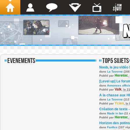
Noob, le jeu vidéo 
dans
La Taverne
(166
Heretoc
Publié par
,
[Level up] Le foru
dans
Annonces offici
Valk
Publié par
,
le 2
A la chasse aux H
dans
La Taverne
(112
Ycien
Publié par
,
le
Création de texte -
dans
Made in fan
(11 
Heretoc
Publié par
,
Horizon des potins
dans
Fanfics
(107 ré