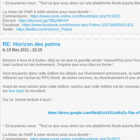
~ Et souvenez-vous : "Tout ce que vous direz sur une plateforme Noob pourra être r
La rédac de l'HdP à votre service pour vous divertir ~
Commentaires :
https://www.noob-online.com/forum/topic.php?t=3815
Discord :
https://discord.gg/TttEy4BKHF
Facebook :
https://www.facebook.com/Horizon-des-Potins-103748905041431
Twitter :
https://twitter.com/Horizon_Potins
RE: Horizon des potins
le 19 May 2021 - 10:19
Bonjour à tous et à toutes, déjà un an que la gazette existe ! Aujourd'hui pour l'oc
mais surtout un bel événement. J'espère que vous êtes en forme !
Vous trouverez dans cette édition les détails sur l'événement anniversaire, la suite
réflexion sur l'achat du RPG Noob, de belles oeuvres, du divertissement et une a
Avant de vous laisser pour cette édition, sachez que cette édition est de nouveau
sur
leur topic
ils recrutent.
Sur ce, bonne lecture à tous !
https://drive.google.com/file/d/1n1k5LtuNnZs-Fbe
~ Et souvenez-vous : "Tout ce que vous direz sur une plateforme Noob pourra être r
La rédac de l'HdP à votre service pour vous divertir ~
Commentaires :
https://www.noob-online.com/forum/topic.php?t=3815