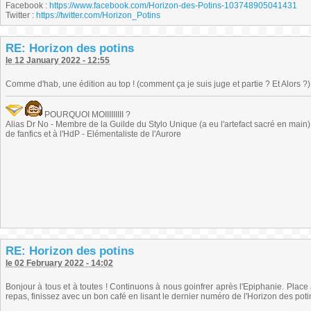
Facebook :
https://www.facebook.com/Horizon-des-Potins-103748905041431
Twitter :
https://twitter.com/Horizon_Potins
RE: Horizon des potins
le 12 January 2022 - 12:55
Comme d'hab, une édition au top ! (comment ça je suis juge et partie ? Et Alors ?)
POURQUOI MOIIIIIIIII ?
Alias Dr No - Membre de la Guilde du Stylo Unique (a eu l'artefact sacré en main) -
de fanfics et à l'HdP - Elémentaliste de l'Aurore
RE: Horizon des potins
le 02 February 2022 - 14:02
Bonjour à tous et à toutes ! Continuons à nous goinfrer après l'Epiphanie. Place a
repas, finissez avec un bon café en lisant le dernier numéro de l'Horizon des poti