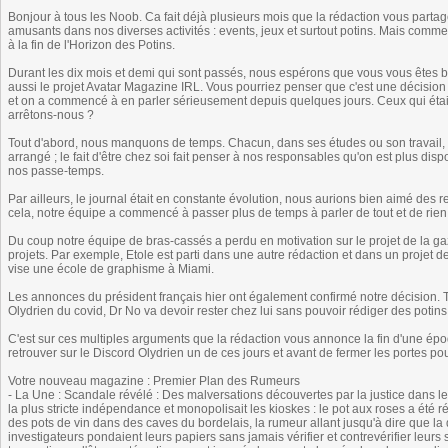
Bonjour à tous les Noob. Ca fait déjà plusieurs mois que la rédaction vous partag
amusants dans nos diverses activités : events, jeux et surtout potins. Mais comm
à la fin de l'Horizon des Potins.
Durant les dix mois et demi qui sont passés, nous espérons que vous vous êtes bi
aussi le projet Avatar Magazine IRL. Vous pourriez penser que c'est une décision
et on a commencé à en parler sérieusement depuis quelques jours. Ceux qui étaie
arrêtons-nous ?
Tout d'abord, nous manquons de temps. Chacun, dans ses études ou son travail, se
arrangé ; le fait d'être chez soi fait penser à nos responsables qu'on est plus di
nos passe-temps.
Par ailleurs, le journal était en constante évolution, nous aurions bien aimé des 
cela, notre équipe a commencé à passer plus de temps à parler de tout et de rien
Du coup notre équipe de bras-cassés a perdu en motivation sur le projet de la g
projets. Par exemple, Etole est parti dans une autre rédaction et dans un projet d
vise une école de graphisme à Miami.
Les annonces du président français hier ont également confirmé notre décision. T
Olydrien du covid, Dr No va devoir rester chez lui sans pouvoir rédiger des potins
C'est sur ces multiples arguments que la rédaction vous annonce la fin d'une épo
retrouver sur le Discord Olydrien un de ces jours et avant de fermer les portes pour
Votre nouveau magazine : Premier Plan des Rumeurs
- La Une : Scandale révélé : Des malversations découvertes par la justice dans le
la plus stricte indépendance et monopolisait les kioskes : le pot aux roses a été 
des pots de vin dans des caves du bordelais, la rumeur allant jusqu'à dire que la d
investigateurs pondaient leurs papiers sans jamais vérifier et contrevérifier leurs 