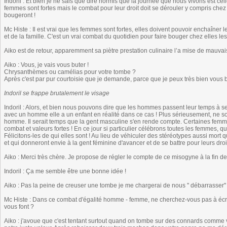
Indoril : Et bien je ne sais que dire hormis que la journée que nous vivons est ce
femmes sont fortes mais le combat pour leur droit doit se dérouler y compris chez
bougeront !
Mc Histe : Il est vrai que les femmes sont fortes, elles doivent pouvoir enchaîner l
et de la famille. C'est un vrai combat du quotidien pour faire bouger chez elles les
Aiko est de retour, apparemment sa piètre prestation culinaire l’a mise de mauvais
Aiko : Vous, je vais vous buter !
Chrysanthèmes ou camélias pour votre tombe ?
Après c'est par pur courtoisie que je demande, parce que je peux très bien vous 
Indoril se frappe brutalement le visage
Indoril : Alors, et bien nous pouvons dire que les hommes passent leur temps à se
avec un homme elle a un enfant en réalité dans ce cas ! Plus sérieusement, ne s
homme. Il serait temps que la gent masculine s'en rende compte. Certaines femm
combat et valeurs fortes ! En ce jour si particulier célébrons toutes les femmes, qu
Félicitons-les de qui elles sont ! Au lieu de véhiculer des stéréotypes aussi mort
et qui donneront envie à la gent féminine d'avancer et de se battre pour leurs droit
Aiko : Merci très chère. Je propose de régler le compte de ce misogyne à la fin de c
Indoril : Ça me semble être une bonne idée !
Aiko : Pas la peine de creuser une tombe je me chargerai de nous '' débarrasser'
Mc Histe : Dans ce combat d'égalité homme - femme, ne cherchez-vous pas à écr
vous font ?
Aiko : j'avoue que c'est tentant surtout quand on tombe sur des connards comme v