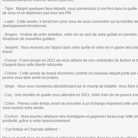
bouleversements, vous en sorirez plus fort.
- Tigre : Malgré quelques faux départs, vous parviendrez à vos fins dans la quê
de vous et ne dépensez pas tous vos PM.
- Lapin : Cette année, il serait bon pour vous de vous concentrer sur la montée d
dveloppement émotionnel.
- Dragon : Victime de votre ambition, votre vie au sein de votre guilde en prend
d'explorer de nouvelles guildes.
- Serpent : Vous recevrez de l'appui dans votre quête et votre vie in game sera 
boeuf.
- Cheval : Il sera temps en 2021 de vous défaire de vos contraintes de faction et 
d'argent dans cette liberté retrouvée.
- Chèvre : Cette année du boeuf résonnera comme un nouveau départ porté par u
pourra vous faire sentir incompris.
- Singe : Vous vous montrerez désobéissant sur le champ de bataille. Vous fuire la 
- Coq : Une montée en grade vous attendra en 2021. Votre train de vie pourra s'a
- Chien : Prenez votre temps avant de procéder à un échange important cette anné
vous suivrez votre destin.
- Cochon : Vous pourrez déplacer des montagnes et gagnerez beaucoup cette anné
positivité, grâce à votre épanouissement.
~ Car'Ambar et Char'ade défilent ~