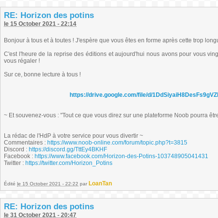
RE: Horizon des potins
le 15 October 2021 - 22:14
Bonjour à tous et à toutes ! J'espère que vous êtes en forme après cette trop long
C'est l'heure de la reprise des éditions et aujourd'hui nous avons pour vous ving
vous régaler !
Sur ce, bonne lecture à tous !
https://drive.google.com/file/d/1DdSiyaiH8DesFs9
~ Et souvenez-vous : "Tout ce que vous direz sur une plateforme Noob pourra être r
La rédac de l'HdP à votre service pour vous divertir ~
Commentaires :
https://www.noob-online.com/forum/topic.php?t=3815
Discord :
https://discord.gg/TttEy4BKHF
Facebook :
https://www.facebook.com/Horizon-des-Potins-103748905041431
Twitter :
https://twitter.com/Horizon_Potins
LoanTan
Édité
le 15 October 2021 - 22:22
par
RE: Horizon des potins
le 31 October 2021 - 20:47