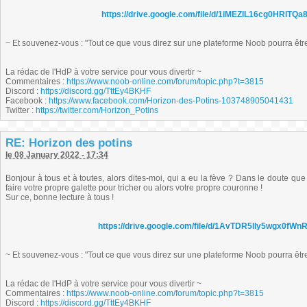
https://drive.google.com/file/d/1iMEZlL16cg0HRlT
~ Et souvenez-vous : "Tout ce que vous direz sur une plateforme Noob pourra être r
La rédac de l'HdP à votre service pour vous divertir ~
Commentaires :
https://www.noob-online.com/forum/topic.php?t=3815
Discord :
https://discord.gg/TttEy4BKHF
Facebook :
https://www.facebook.com/Horizon-des-Potins-103748905041431
Twitter :
https://twitter.com/Horizon_Potins
RE: Horizon des potins
le 08 January 2022 - 17:34
Bonjour à tous et à toutes, alors dites-moi, qui a eu la fève ? Dans le doute qu
faire votre propre galette pour tricher ou alors votre propre couronne !
Sur ce, bonne lecture à tous !
https://drive.google.com/file/d/1AvTDR5IIy5wgx0f
~ Et souvenez-vous : "Tout ce que vous direz sur une plateforme Noob pourra être r
La rédac de l'HdP à votre service pour vous divertir ~
Commentaires :
https://www.noob-online.com/forum/topic.php?t=3815
Discord :
https://discord.gg/TttEy4BKHF