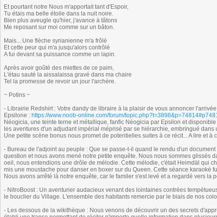
Et pourtant notre Nous m'apportait tant d'Espoir,
Tu étais ma belle étoile dans la nuit noire.
Bien plus aveugle qu'hier, j'avance à tâtons
Me reposant sur moi comme sur un bâton.
Mais... Une flèche syrianienne m'a frôlé
Et cette peur qui m'a jusqu'alors contrôlé
A fui devant sa puissance comme un lapin.
Après avoir goûté des miettes de ce paim,
L'étau sauté la aissalaissa gravé dans ma chaire
Tel la promesse de revoir un jour l'archère.
~ Potins ~
- Librairie Redshirt : Votre dandy de libraire à la plaisir de vous annoncer l'arri
Epsilone :
https://www.noob-online.com/forum/topic.php?t=3898&p=74814#p748
Néogicia, une teinte terne et métallique, fanfic Néogicia par Epsilon et disponible
les aventures d'un adjudant impérial méprisé par se hiérarchie, embringué dans u
Une petite scène bonus nous promet de potentielles suites à ce récit... A lire et
- Bureau de l'adjoint au peuple : Que se passe-t-il quand le rendu d'un document
question et nous avons mené notre petite enquête. Nous nous sommes glissés dans
oeil, nous entendions une drôle de mélodie. Cette mélodie, c'était Heimdäl qui cha
mis une moustache pour danser en boxer sur du Queen. Cette séance karaoké fut su
Nous avons arrêté là notre enquête, car le familer s'est levé et a regardé vers la 
- NitroBoost : Un aventurier audacieux venant des lointaines contrées tempétueus
le bouclier du Village. L'ensemble des habitants remercie par le biais de nos co
- Les dessous de la wikithèque : Nous venons de découvrir un des secrets d'app