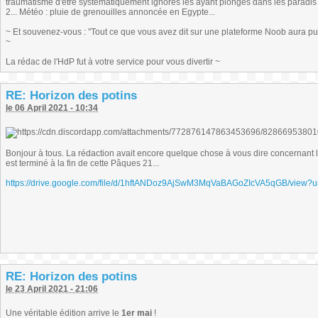
traumatisme d'être systématiquement ignorés les ayant plongés dans les paradis ar
2... Météo : pluie de grenouilles annoncée en Egypte...
~ Et souvenez-vous : "Tout ce que vous avez dit sur une plateforme Noob aura pu êt
~
La rédac de l'HdP fut à votre service pour vous divertir ~
RE: Horizon des potins
le 06 April 2021 - 10:34
Bonjour à tous. La rédaction avait encore quelque chose à vous dire concernant l
est terminé à la fin de cette Pâques 21...
https://drive.google.com/file/d/1hftANDoz9AjSwM3MqVaBAGoZIcVA5qGB/view?u
RE: Horizon des potins
le 23 April 2021 - 21:06
Une véritable édition arrive le
1er mai
!