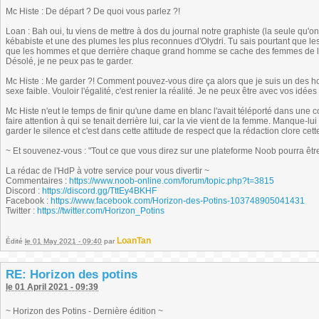
Mc Histe : De départ ? De quoi vous parlez ?!
Loan : Bah oui, tu viens de mettre à dos du journal notre graphiste (la seule qu'on
kébabiste et une des plumes les plus reconnues d'Olydri. Tu sais pourtant que l
que les hommes et que derrière chaque grand homme se cache des femmes de l'
Désolé, je ne peux pas te garder.
Mc Histe : Me garder ?! Comment pouvez-vous dire ça alors que je suis un des h
sexe faible. Vouloir l'égalité, c'est renier la réalité. Je ne peux être avec vos idées 
Mc Histe n'eut le temps de finir qu'une dame en blanc l'avait téléporté dans une co
faire attention à qui se tenait derrière lui, car la vie vient de la femme. Manque-lu
garder le silence et c'est dans cette attitude de respect que la rédaction clore cette
~ Et souvenez-vous : "Tout ce que vous direz sur une plateforme Noob pourra être r
La rédac de l'HdP à votre service pour vous divertir ~
Commentaires :
https://www.noob-online.com/forum/topic.php?t=3815
Discord :
https://discord.gg/TttEy4BKHF
Facebook :
https://www.facebook.com/Horizon-des-Potins-103748905041431
Twitter :
https://twitter.com/Horizon_Potins
LoanTan
Édité
le 01 May 2021 - 09:40
par
RE: Horizon des potins
le 01 April 2021 - 09:39
~ Horizon des Potins - Dernière édition ~