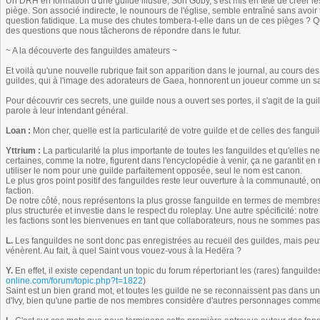
Un DRH en formation d'une guilde illustre, Son Goby, s'est mis en tête de créer le
piège. Son associé indirecte, le nounours de l'église, semble entraîné sans avoir 
question fatidique. La muse des chutes tombera-t-elle dans un de ces pièges ? Que
des questions que nous tâcherons de répondre dans le futur.
~ A la découverte des fanguildes amateurs ~
Et voilà qu'une nouvelle rubrique fait son apparition dans le journal, au cours de
guildes, qui à l'image des adorateurs de Gaea, honnorent un joueur comme un sa
Pour découvrir ces secrets, une guilde nous a ouvert ses portes, il s'agit de la g
parole à leur intendant général.
Loan :
Mon cher, quelle est la particularité de votre guilde et de celles des fangu
Yttrium :
La particularité la plus importante de toutes les fanguildes et qu'elles ne 
certaines, comme la notre, figurent dans l'encyclopédie à venir, ça ne garantit en r
utiliser le nom pour une guilde parfaitement opposée, seul le nom est canon.
Le plus gros point positif des fanguildes reste leur ouverture à la communauté, o
faction.
De notre côté, nous représentons la plus grosse fanguilde en termes de membres.
plus structurée et investie dans le respect du roleplay. Une autre spécificité: no
les factions sont les bienvenues en tant que collaborateurs, nous ne sommes pas 
L.
Les fanguildes ne sont donc pas enregistrées au recueil des guildes, mais peu
vénèrent. Au fait, à quel Saint vous vouez-vous à la Hedëra ?
Y.
En effet, il existe cependant un topic du forum répertoriant les (rares) fanguil
online.com/forum/topic.php?t=1822
)
Saint est un bien grand mot, et toutes les guilde ne se reconnaissent pas dans 
d'Ivy, bien qu'une partie de nos membres considère d'autres personnages comme