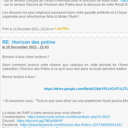
- sur le serveur Discprd de l'Antre d'Heimdäl pour le discours de votre main :
http
- sur le serveur Discord de l'Horizon des Potins pour le discours de votre Reroll 6
Les discours les plus originaux passeront dans votre gazette préférée et à l'issue
organisée pour sélectionner Miss & Mister Olydri !
LoanTan
Édité
le 13 December 2021 - 22:04
par
RE: Horizon des potins
le 16 December 2021 - 22:43
Bonsoir à tous chers lecteurs !
Alors comment avance votre chasse aux cadeaux en cette période de l'Avent
calendrier, l'Horizon des Potins à ce qu'il vous faut dans sa toute dernière édition 
Bonne lecture à tous !
https://drive.google.com/file/d/1GtijrVPLUtCHT-U
~ Et souvenez-vous : "Tout ce que vous direz sur une plateforme Noob pourra être r
La rédac de l'HdP à votre service pour vous divertir ~
Commentaires :
https://www.noob-online.com/forum/topic.php?t=3815
Discord :
https://discord.gg/TttEy4BKHF
Facebook :
https://www.facebook.com/Horizon-des-Potins-103748905041431