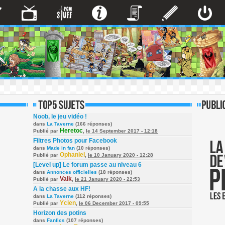
Noob, le jeu vidéo !
dans
La Taverne
(166 réponses)
Heretoc
Publié par
,
le 14 September 2017 - 12:18
Filtres Photos pour Facebook
dans
Made in fan
(10 réponses)
Ophaniel
Publié par
,
le 10 January 2020 - 12:28
[Level up] Le forum passe au niveau 6
dans
Annonces officielles
(18 réponses)
Valk
Publié par
,
le 21 January 2020 - 22:53
A la chasse aux HF!
dans
La Taverne
(112 réponses)
Ycien
Publié par
,
le 06 December 2017 - 09:55
Horizon des potins
dans
Fanfics
(107 réponses)