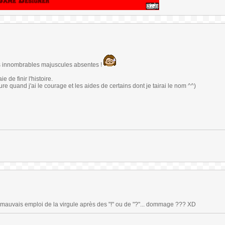
les innombrables majuscules absentes !
 de finir l'histoire.
re quand j'ai le courage et les aides de certains dont je tairai le nom ^^)
 mauvais emploi de la virgule après des "!" ou de "?"... dommage ??? XD