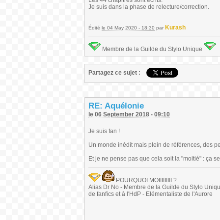
Les 44 chapitres sont écrits.
Je suis dans la phase de relecture/correction.
Kurash
Édité
le 04 May 2020 - 18:30
par
Membre de la Guilde du Stylo Unique
Partagez ce sujet :
RE: Aquélonie
le 06 September 2018 - 09:10
Je suis fan !
Un monde inédit mais plein de références, des per
Et je ne pense pas que cela soit la "moitié" : ça s
POURQUOI MOIIIIIIIII ?
Alias Dr No - Membre de la Guilde du Stylo Unique 
de fanfics et à l'HdP - Elémentaliste de l'Aurore