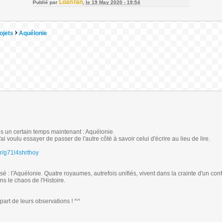
LoanTan
Publié par
,
le 19 May 2020 - 19:54
ojets
Aquélonie
uis un certain temps maintenant : Aquélonie.
j'ai voulu essayer de passer de l'autre côté à savoir celui d'écrire au lieu de lire.
r/g71l4shrthoy
 : l'Aquélonie. Quatre royaumes, autrefois unifiés, vivent dans la crainte d'un conf
ns le chaos de l'Histoire.
part de leurs observations ! ^^