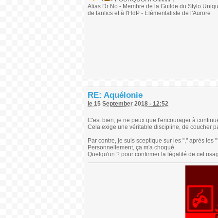
Alias Dr No - Membre de la Guilde du Stylo Unique 
de fanfics et à l'HdP - Elémentaliste de l'Aurore
RE: Aquélonie
le 15 September 2018 - 12:52
C'est bien, je ne peux que t'encourager à continue
Cela exige une véritable discipline, de coucher par
Par contre, je suis sceptique sur les "," après les "?
Personnellement, ça m'a choqué.
Quelqu'un ? pour confirmer la légalité de cet usa