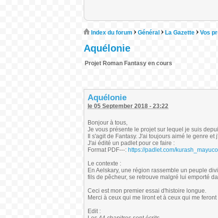
Index du forum
Général
La Gazette
Vos pr
Aquélonie
Projet Roman Fantasy en cours
Aquélonie
le 05 September 2018 - 23:22
Bonjour à tous,
Je vous présente le projet sur lequel je suis dep
Il s'agit de Fantasy. J'ai toujours aimé le genre et 
J'ai édité un padlet pour ce faire :
Format PDF---:
https://padlet.com/kurash_mayuco
Le contexte :
En Aelskary, une région rassemble un peuple divisé
fils de pêcheur, se retrouve malgré lui emporté da
Ceci est mon premier essai d'histoire longue.
Merci à ceux qui me liront et à ceux qui me feront 
Edit :