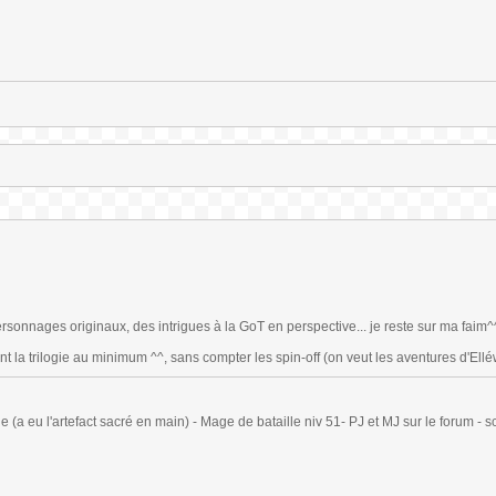
sonnages originaux, des intrigues à la GoT en perspective... je reste sur ma faim^
ent la trilogie au minimum ^^, sans compter les spin-off (on veut les aventures d'Ellé
(a eu l'artefact sacré en main) - Mage de bataille niv 51- PJ et MJ sur le forum - sc