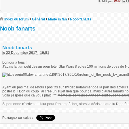
Valk
Publié par
,
le 2
Index du forum
Général
Made in fan
Noob fanarts
Noob fanarts
Noob fanarts
le 22 December 2017 - 19:51
bonjour à tous !
J'avais fait un petit dessin pour fêter Star Wars 8 et les 100 millions de vues de N
Ayant eu pas mal de retours positifs sur Twitter, notamment de la part des acte
poster ici ! Bon du coup j'ai crée un sujet rien que pour ça, mais d'autre fanarts
Voilà j'espère que ça vous plait ! ^^
même si les yeux d'Artheon sont super bizarr
Si personne n'arrive du futur pour t'en empêcher, alors la décision que tu t'appr
Partagez ce sujet :