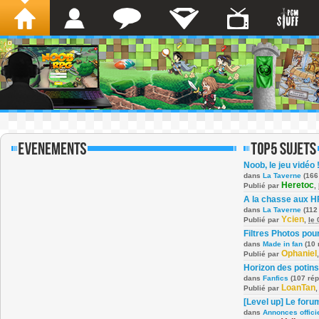
Noob, le jeu vidéo 
dans
La Taverne
(166
Heretoc
Publié par
,
A la chasse aux H
dans
La Taverne
(112
Ycien
Publié par
,
le
Filtres Photos po
dans
Made in fan
(10 
Ophaniel
Publié par
Horizon des potins
dans
Fanfics
(107 ré
LoanTan
Publié par
[Level up] Le foru
dans
Annonces offici