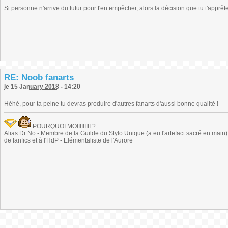
Si personne n'arrive du futur pour t'en empêcher, alors la décision que tu t'appr
RE: Noob fanarts
le 15 January 2018 - 14:20
Héhé, pour ta peine tu devras produire d'autres fanarts d'aussi bonne qualité !
POURQUOI MOIIIIIIIII ?
Alias Dr No - Membre de la Guilde du Stylo Unique (a eu l'artefact sacré en main) -
de fanfics et à l'HdP - Elémentaliste de l'Aurore