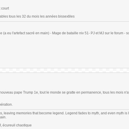
 court
les tous les 32 du mois les années bissextiles
(a eu l'artefact sacré en main) - Mage de bataille niv 51- PJ et MJ sur le forum - sc
nouveau pape Trump 1e, tout le monde se gratte en permanence, tous les mois n'a
pération.
s, leaving memories that become legend. Legend fades to myth, and even myth is 
gain.
 écureuil chaotique