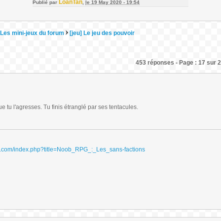
LoanTan
Publié par
,
le 19 May 2020 - 19:54
Les mini-jeux du forum
[jeu] Le jeu des pouvoir
453 réponses - Page : 17 sur 2
e tu l'agresses. Tu finis étranglé par ses tentacules.
ydri.com/index.php?title=Noob_RPG_:_Les_sans-factions