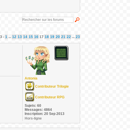
3 -
1
...
12
13
14
15
16
17
18
19
20
21
22
...
23
Antonia
Contributeur Trilogie
Contributeur RPG
Sujets: 60
Messages: 4864
Inscription: 20 Sep 2013
Hors-ligne