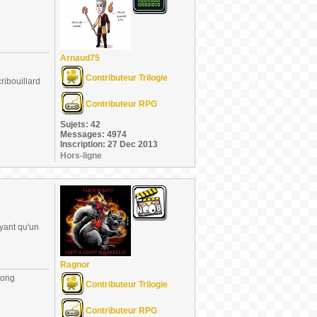
Arnaud75
Contributeur Trilogie
ribouillard
Contributeur RPG
Sujets: 42
Messages: 4974
Inscription: 27 Dec 2013
Hors-ligne
yant qu'un
Ragnor
long
Contributeur Trilogie
Contributeur RPG