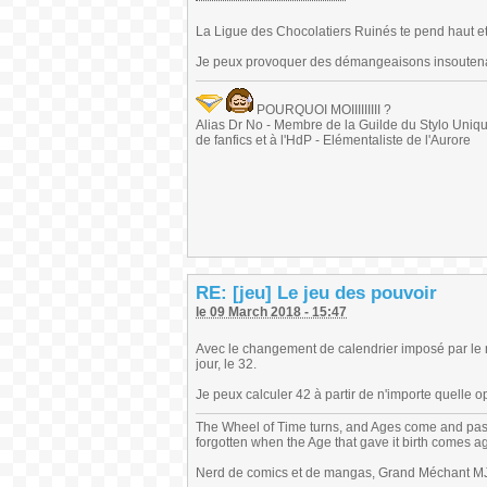
La Ligue des Chocolatiers Ruinés te pend haut et
Je peux provoquer des démangeaisons insoutenab
POURQUOI MOIIIIIIIII ?
Alias Dr No - Membre de la Guilde du Stylo Unique 
de fanfics et à l'HdP - Elémentaliste de l'Aurore
RE: [jeu] Le jeu des pouvoir
le 09 March 2018 - 15:47
Avec le changement de calendrier imposé par le 
jour, le 32.
Je peux calculer 42 à partir de n'importe quelle o
The Wheel of Time turns, and Ages come and pas
forgotten when the Age that gave it birth comes a
Nerd de comics et de mangas, Grand Méchant MJ,