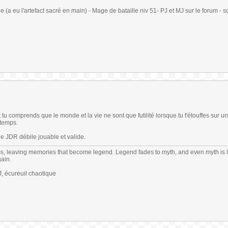
(a eu l'artefact sacré en main) - Mage de bataille niv 51- PJ et MJ sur le forum - sc
t tu comprends que le monde et la vie ne sont que futilité lorsque tu t'étouffes sur 
gtemps.
e JDR débile jouable et valide.
s, leaving memories that become legend. Legend fades to myth, and even myth is 
gain.
 écureuil chaotique