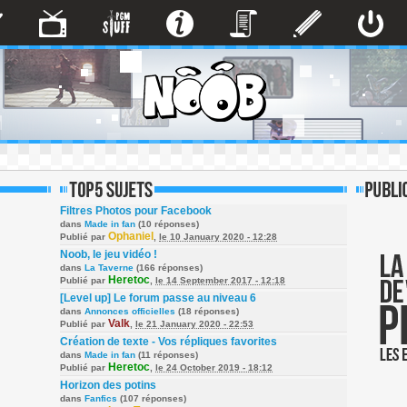
Filtres Photos pour Facebook
dans
Made in fan
(10 réponses)
Ophaniel
Publié par
,
le 10 January 2020 - 12:28
Noob, le jeu vidéo !
dans
La Taverne
(166 réponses)
Heretoc
Publié par
,
le 14 September 2017 - 12:18
[Level up] Le forum passe au niveau 6
dans
Annonces officielles
(18 réponses)
Valk
Publié par
,
le 21 January 2020 - 22:53
Création de texte - Vos répliques favorites
dans
Made in fan
(11 réponses)
Heretoc
Publié par
,
le 24 October 2019 - 18:12
Horizon des potins
dans
Fanfics
(107 réponses)