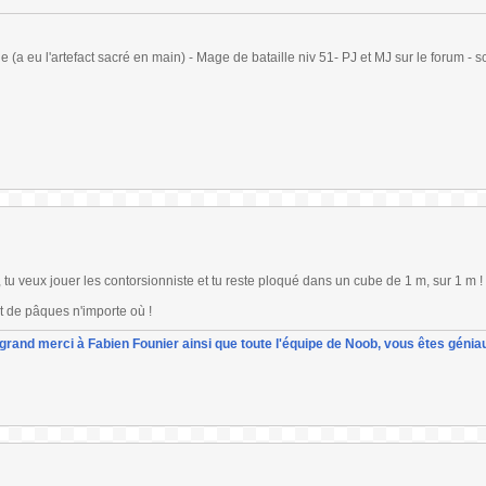
(a eu l'artefact sacré en main) - Mage de bataille niv 51- PJ et MJ sur le forum - sc
l, tu veux jouer les contorsionniste et tu reste ploqué dans un cube de 1 m, sur 1 m !
t de pâques n'importe où !
un grand merci à Fabien Founier ainsi que toute l'équipe de Noob, vous êtes géniau