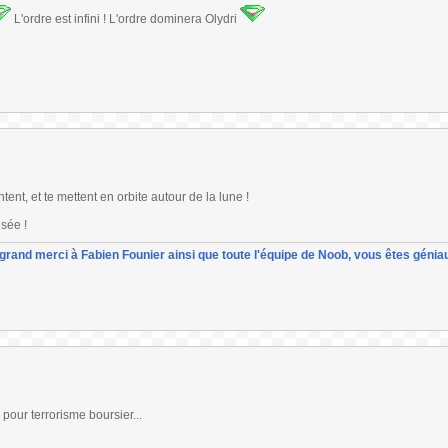
L'ordre est infini ! L'ordre dominera Olydri
tent, et te mettent en orbite autour de la lune !
sée !
un grand merci à Fabien Founier ainsi que toute l'équipe de Noob, vous êtes géniau
 pour terrorisme boursier...