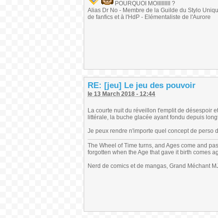
POURQUOI MOIIIIIIIII ?
Alias Dr No - Membre de la Guilde du Stylo Unique 
de fanfics et à l'HdP - Elémentaliste de l'Aurore
RE: [jeu] Le jeu des pouvoir
le 13 March 2018 - 12:44
La courte nuit du réveillon t'emplit de désespoir e
littérale, la buche glacée ayant fondu depuis lon
Je peux rendre n'importe quel concept de perso d
The Wheel of Time turns, and Ages come and pas
forgotten when the Age that gave it birth comes a
Nerd de comics et de mangas, Grand Méchant MJ,