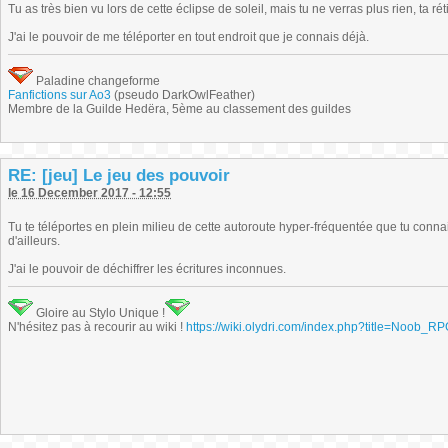
Tu as très bien vu lors de cette éclipse de soleil, mais tu ne verras plus rien, ta ré
J'ai le pouvoir de me téléporter en tout endroit que je connais déjà.
Paladine changeforme
Fanfictions sur Ao3
(pseudo DarkOwlFeather)
Membre de la Guilde Hedëra, 5ème au classement des guildes
RE: [jeu] Le jeu des pouvoir
le 16 December 2017 - 12:55
Tu te téléportes en plein milieu de cette autoroute hyper-fréquentée que tu conn
d'ailleurs.
J'ai le pouvoir de déchiffrer les écritures inconnues.
Gloire au Stylo Unique !
N'hésitez pas à recourir au wiki !
https://wiki.olydri.com/index.php?title=Noob_R