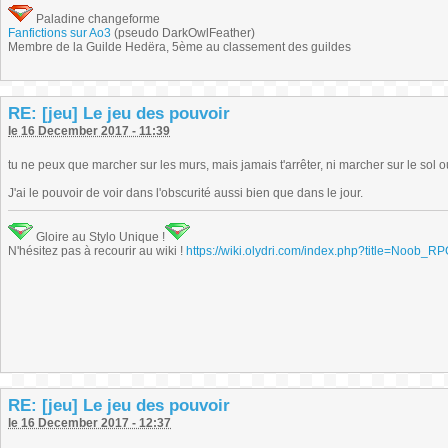
Paladine changeforme
Fanfictions sur Ao3
(pseudo DarkOwlFeather)
Membre de la Guilde Hedëra, 5ème au classement des guildes
RE: [jeu] Le jeu des pouvoir
le 16 December 2017 - 11:39
tu ne peux que marcher sur les murs, mais jamais t'arrêter, ni marcher sur le sol 
J'ai le pouvoir de voir dans l'obscurité aussi bien que dans le jour.
Gloire au Stylo Unique !
N'hésitez pas à recourir au wiki !
https://wiki.olydri.com/index.php?title=Noob_R
RE: [jeu] Le jeu des pouvoir
le 16 December 2017 - 12:37