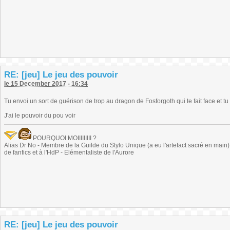
RE: [jeu] Le jeu des pouvoir
le 15 December 2017 - 16:34
Tu envoi un sort de guérison de trop au dragon de Fosforgoth qui te fait face et t
J'ai le pouvoir du pou voir
POURQUOI MOIIIIIIIII ?
Alias Dr No - Membre de la Guilde du Stylo Unique (a eu l'artefact sacré en main) -
de fanfics et à l'HdP - Elémentaliste de l'Aurore
RE: [jeu] Le jeu des pouvoir