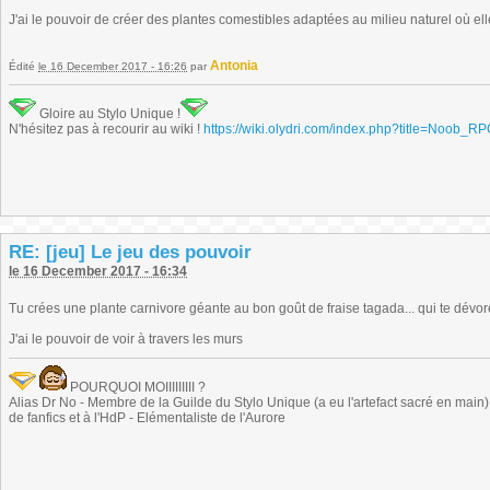
J'ai le pouvoir de créer des plantes comestibles adaptées au milieu naturel où el
Antonia
Édité
le 16 December 2017 - 16:26
par
Gloire au Stylo Unique !
N'hésitez pas à recourir au wiki !
https://wiki.olydri.com/index.php?title=Noob_R
RE: [jeu] Le jeu des pouvoir
le 16 December 2017 - 16:34
Tu crées une plante carnivore géante au bon goût de fraise tagada... qui te dévor
J'ai le pouvoir de voir à travers les murs
POURQUOI MOIIIIIIIII ?
Alias Dr No - Membre de la Guilde du Stylo Unique (a eu l'artefact sacré en main) -
de fanfics et à l'HdP - Elémentaliste de l'Aurore