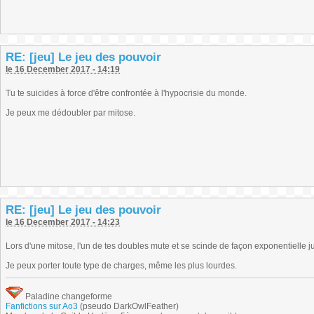
RE: [jeu] Le jeu des pouvoir
le 16 December 2017 - 14:19
Tu te suicides à force d'être confrontée à l'hypocrisie du monde.
Je peux me dédoubler par mitose.
RE: [jeu] Le jeu des pouvoir
le 16 December 2017 - 14:23
Lors d'une mitose, l'un de tes doubles mute et se scinde de façon exponentielle j
Je peux porter toute type de charges, même les plus lourdes.
Paladine changeforme
Fanfictions sur Ao3
(pseudo DarkOwlFeather)