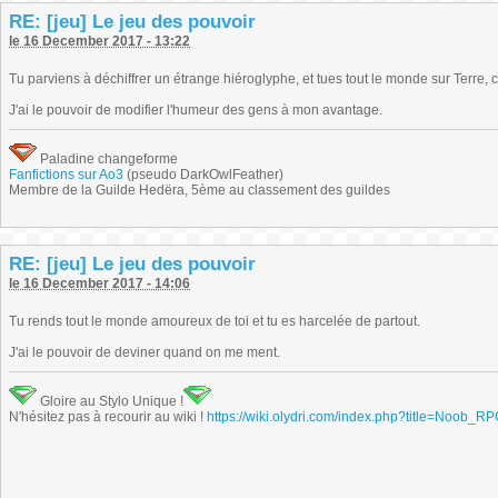
RE: [jeu] Le jeu des pouvoir
le 16 December 2017 - 13:22
Tu parviens à déchiffrer un étrange hiéroglyphe, et tues tout le monde sur Terre, c'
J'ai le pouvoir de modifier l'humeur des gens à mon avantage.
Paladine changeforme
Fanfictions sur Ao3
(pseudo DarkOwlFeather)
Membre de la Guilde Hedëra, 5ème au classement des guildes
RE: [jeu] Le jeu des pouvoir
le 16 December 2017 - 14:06
Tu rends tout le monde amoureux de toi et tu es harcelée de partout.
J'ai le pouvoir de deviner quand on me ment.
Gloire au Stylo Unique !
N'hésitez pas à recourir au wiki !
https://wiki.olydri.com/index.php?title=Noob_R