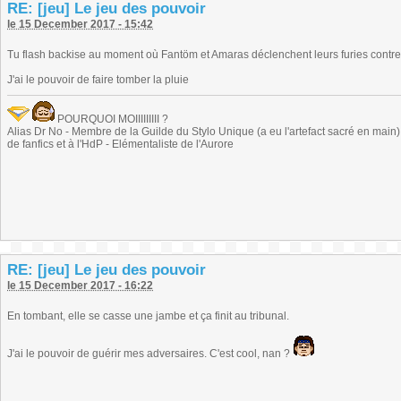
RE: [jeu] Le jeu des pouvoir
le 15 December 2017 - 15:42
Tu flash backise au moment où Fantöm et Amaras déclenchent leurs furies contre S
J'ai le pouvoir de faire tomber la pluie
POURQUOI MOIIIIIIIII ?
Alias Dr No - Membre de la Guilde du Stylo Unique (a eu l'artefact sacré en main) -
de fanfics et à l'HdP - Elémentaliste de l'Aurore
RE: [jeu] Le jeu des pouvoir
le 15 December 2017 - 16:22
En tombant, elle se casse une jambe et ça finit au tribunal.
J'ai le pouvoir de guérir mes adversaires. C'est cool, nan ?