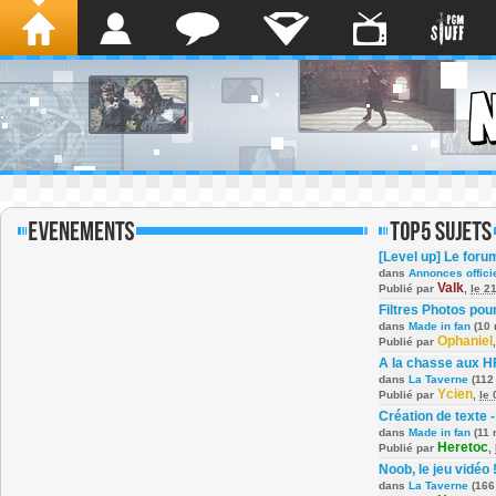
[Level up] Le foru
dans
Annonces offici
Valk
Publié par
,
le 2
Filtres Photos po
dans
Made in fan
(10 
Ophaniel
Publié par
A la chasse aux H
dans
La Taverne
(112
Ycien
Publié par
,
le
Création de texte -
dans
Made in fan
(11 
Heretoc
Publié par
,
Noob, le jeu vidéo 
dans
La Taverne
(166