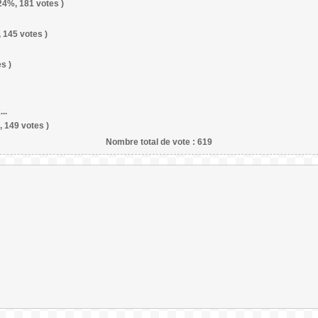
24%, 181 votes )
 145 votes )
s )
..
, 149 votes )
Nombre total de vote : 619