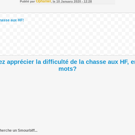
Ophaniel
Publié par
,
le 10 January 2020 - 12:28
chasse aux HF!
ez apprécier la difficulté de la chasse aux HF, 
mots?
cherche un Smourbiff...