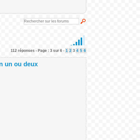
112 réponses - Page : 3 sur 6 -
1
2
3
4
5
6
en un ou deux