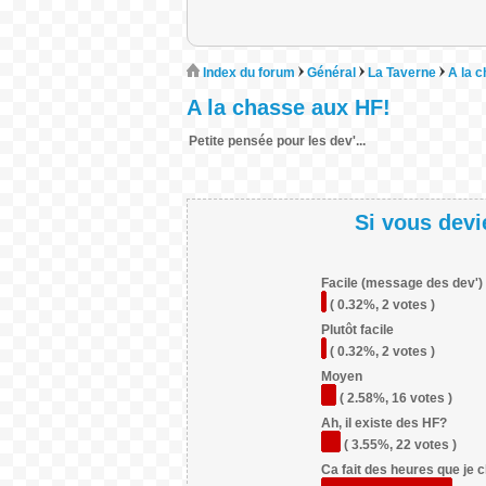
Index du forum
Général
La Taverne
A la 
A la chasse aux HF!
Petite pensée pour les dev'...
Si vous devi
Facile (message des dev')
( 0.32%, 2 votes )
Plutôt facile
( 0.32%, 2 votes )
Moyen
( 2.58%, 16 votes )
Ah, il existe des HF?
( 3.55%, 22 votes )
Ca fait des heures que je 