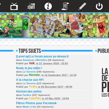
[Level up] Le forum passe au niveau 6
dans
Annonces officielles
(18 réponses)
Valk
Publié par
,
le 21 January 2020 - 22:53
Noob, le jeu vidéo !
dans
La Taverne
(166 réponses)
Heretoc
Publié par
,
le 14 September 2017 - 12:18
A la chasse aux HF!
dans
La Taverne
(112 réponses)
Ycien
Publié par
,
le 06 December 2017 - 09:55
Horizon des potins
dans
Fanfics
(107 réponses)
LoanTan
Publié par
,
le 19 May 2020 - 19:54
Filtres Photos pour Facebook
dans
Made in fan
(10 réponses)