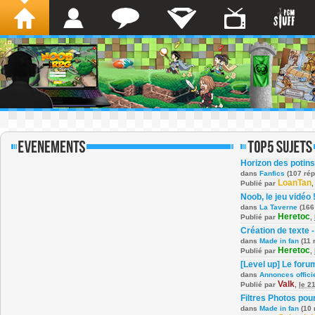
Horizon des potins
dans
Fanfics
(107 ré
LoanTan
Publié par
Noob, le jeu vidéo 
dans
La Taverne
(166
Heretoc
Publié par
,
Création de texte -
dans
Made in fan
(11 
Heretoc
Publié par
,
[Level up] Le foru
dans
Annonces offici
Valk
Publié par
,
le 2
Filtres Photos po
dans
Made in fan
(10 