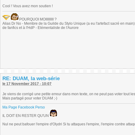
Cool ! Vous avez mon soutien !
POURQUOI MOIIIIIIIII ?
Alias Dr No - Membre de la Guilde du Stylo Unique (a eu l'artefact sacré en main) -
de fanfics et à l'HdP - Elémentaliste de l'Aurore
RE: DUAM, la web-série
le 17 November 2017 - 10:07
Je viens de corrigé une petite erreur dans mon texte, on ne peut pas voter tout les
Mais partagé pour voter DUAM ;-)
Ma Page Facebook Perso
IL DOIT EN RESTER QU'UN
Nul ne peut bafouer l'empire d'Olydri Si tu attaques l'empire, l'empire contre atta