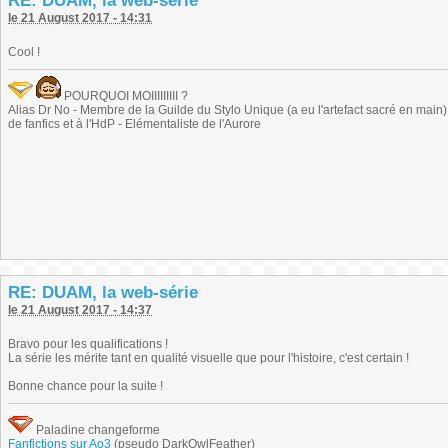
RE: DUAM, la web-série
le 21 August 2017 - 14:31
Cool !
POURQUOI MOIIIIIIIII ?
Alias Dr No - Membre de la Guilde du Stylo Unique (a eu l'artefact sacré en main) -
de fanfics et à l'HdP - Elémentaliste de l'Aurore
RE: DUAM, la web-série
le 21 August 2017 - 14:37
Bravo pour les qualifications !
La série les mérite tant en qualité visuelle que pour l'histoire, c'est certain !
Bonne chance pour la suite !
Paladine changeforme
Fanfictions sur Ao3
(pseudo DarkOwlFeather)