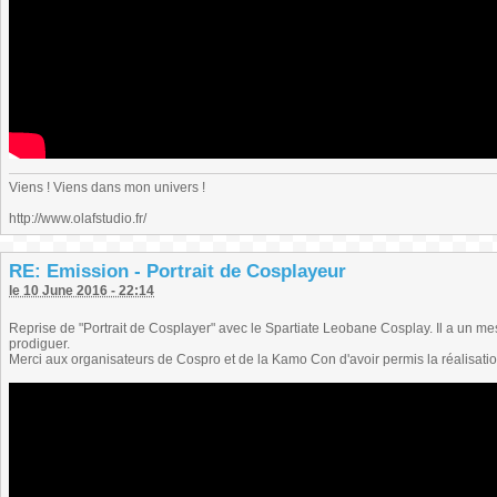
Viens ! Viens dans mon univers !
http://www.olafstudio.fr/
RE: Emission - Portrait de Cosplayeur
le 10 June 2016 - 22:14
Reprise de "Portrait de Cosplayer" avec le Spartiate Leobane Cosplay. Il a un
prodiguer.
Merci aux organisateurs de Cospro et de la Kamo Con d'avoir permis la réalisation