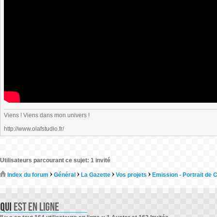
Viens ! Viens dans mon univers !
http://www.olafstudio.fr/
Utilisateurs parcourant ce sujet: 1 invité
Index du forum
Général
La Gazette
Vos projets
Emission - Portrait de 