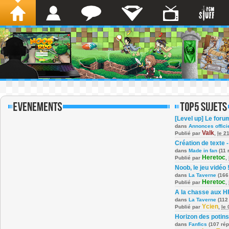
[Level up] Le foru
dans
Annonces offici
Valk
Publié par
,
le 2
Création de texte -
dans
Made in fan
(11 
Heretoc
Publié par
,
Noob, le jeu vidéo 
dans
La Taverne
(166
Heretoc
Publié par
,
A la chasse aux H
dans
La Taverne
(112
Ycien
Publié par
,
le
Horizon des potins
dans
Fanfics
(107 ré