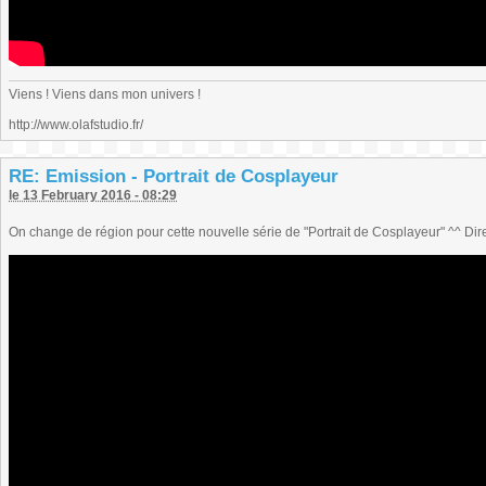
Viens ! Viens dans mon univers !
http://www.olafstudio.fr/
RE: Emission - Portrait de Cosplayeur
le 13 February 2016 - 08:29
On change de région pour cette nouvelle série de "Portrait de Cosplayeur" ^^ Dir