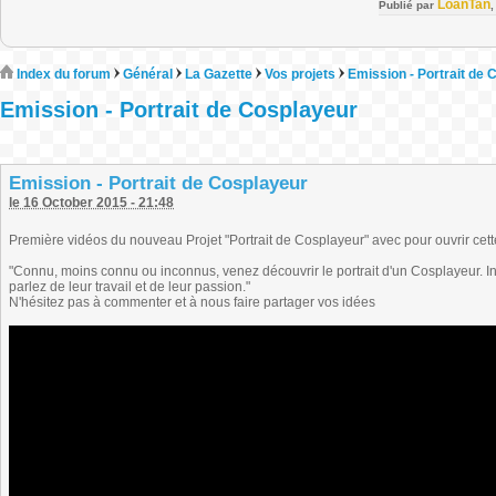
LoanTan
Publié par
Index du forum
Général
La Gazette
Vos projets
Emission - Portrait de 
Emission - Portrait de Cosplayeur
Emission - Portrait de Cosplayeur
le 16 October 2015 - 21:48
Première vidéos du nouveau Projet "Portrait de Cosplayeur" avec pour ouvrir cet
"Connu, moins connu ou inconnus, venez découvrir le portrait d'un Cosplayeur. In
parlez de leur travail et de leur passion."
N'hésitez pas à commenter et à nous faire partager vos idées