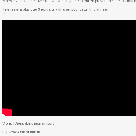
N'hésitez pas à découvrir l'univers de ce jeune talent en provenance de la Fran
Il ne restera plus que 3 portraits à diffuser pour cette fin d'année.
:)
Viens ! Viens dans mon univers !
http://www.olafstudio.fr/