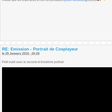
N'aide que tes vrais amis et non les profiteurs.
[color=#3366cc]
[/color]
RE: Emission - Portrait de Cosplayeur
le 29 January 2016 - 20:28
Petit oubli avec le second et troisième portrait.