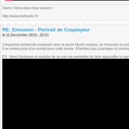
Viens ! Viens dans mon univers !
http://www.olafstudio.fr/
RE: Emission - Portrait de Cosplayeur
le 11 December 2015 - 20:51
Cinquiéme portrait de cosplayer avec la jeune Mushi cosplay. Je m'excuse au préa
Il ne restera plus q'un portait pour cette année. N'hésitez pas à partager et comm
PS : Merci facebook et youtube de ne pas me permettre de faire apparaître la vig