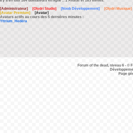
Il y a en tout 164 utilisateurs en ligne :: 1 Avatar et 163 Invités.
[Administrateur]
[Olydri Studio]
[Noob Développement]
[Olydri Musique]
[Avatar Premium]
[Avatar]
Avatars actifs au cours des 5 dernières minutes :
Yttrium_Hedëra
Forum of the dead, niveau 6 - © F
Développemen
Page gé