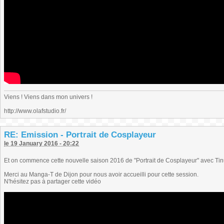
Viens ! Viens dans mon univers !
http://www.olafstudio.fr/
RE: Emission - Portrait de Cosplayeur
le 19 January 2016 - 20:22
Et on commence cette nouvelle saison 2016 de "Portrait de Cosplayeur" avec Tin
Merci au Manga-T de Dijon pour nous avoir accueilli pour cette session.
N'hésitez pas à partager cette vidéo