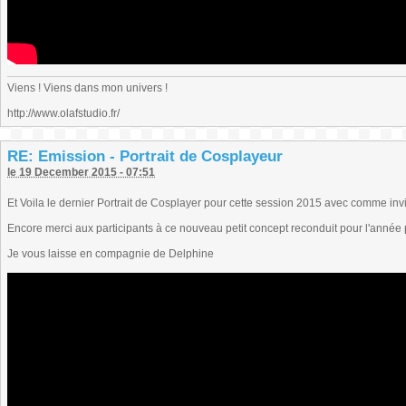
Viens ! Viens dans mon univers !
http://www.olafstudio.fr/
RE: Emission - Portrait de Cosplayeur
le 19 December 2015 - 07:51
Et Voila le dernier Portrait de Cosplayer pour cette session 2015 avec comme inv
Encore merci aux participants à ce nouveau petit concept reconduit pour l'année
Je vous laisse en compagnie de Delphine