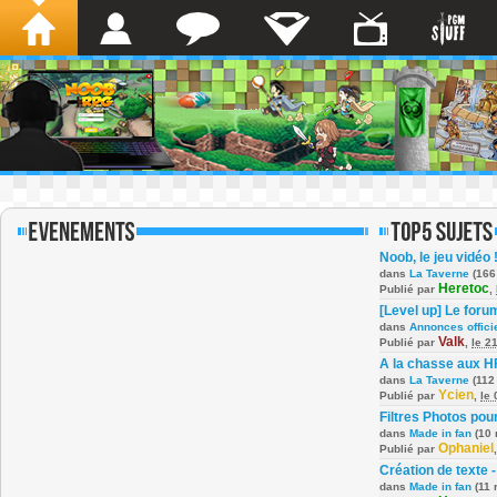
Noob, le jeu vidéo 
dans
La Taverne
(166
Heretoc
Publié par
,
[Level up] Le foru
dans
Annonces offici
Valk
Publié par
,
le 2
A la chasse aux H
dans
La Taverne
(112
Ycien
Publié par
,
le
Filtres Photos po
dans
Made in fan
(10 
Ophaniel
Publié par
Création de texte -
dans
Made in fan
(11 