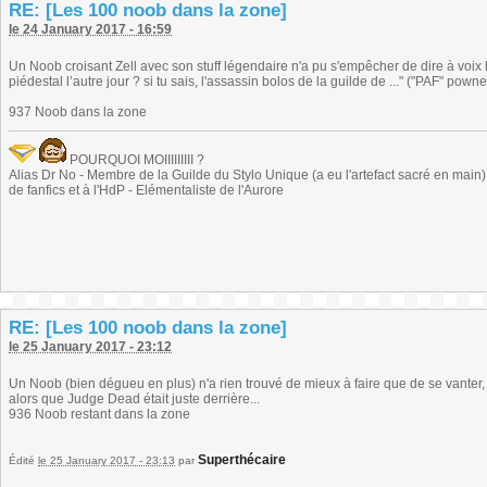
RE: [Les 100 noob dans la zone]
le 24 January 2017 - 16:59
Un Noob croisant Zell avec son stuff légendaire n'a pu s'empêcher de dire à voix h
piédestal l’autre jour ? si tu sais, l'assassin bolos de la guilde de ..." ("PAF" powne
937 Noob dans la zone
POURQUOI MOIIIIIIIII ?
Alias Dr No - Membre de la Guilde du Stylo Unique (a eu l'artefact sacré en main) -
de fanfics et à l'HdP - Elémentaliste de l'Aurore
RE: [Les 100 noob dans la zone]
le 25 January 2017 - 23:12
Un Noob (bien dégueu en plus) n'a rien trouvé de mieux à faire que de se vanter,
alors que Judge Dead était juste derrière...
936 Noob restant dans la zone
Superthécaire
Édité
le 25 January 2017 - 23:13
par