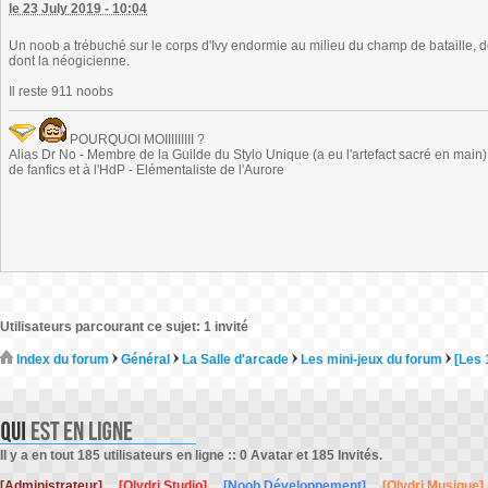
le 23 July 2019 - 10:04
Un noob a trébuché sur le corps d'Ivy endormie au milieu du champ de bataille, d
dont la néogicienne.
Il reste 911 noobs
POURQUOI MOIIIIIIIII ?
Alias Dr No - Membre de la Guilde du Stylo Unique (a eu l'artefact sacré en main) -
de fanfics et à l'HdP - Elémentaliste de l'Aurore
Utilisateurs parcourant ce sujet: 1 invité
Index du forum
Général
La Salle d'arcade
Les mini-jeux du forum
[Les 
Il y a en tout 185 utilisateurs en ligne :: 0 Avatar et 185 Invités.
[Administrateur]
[Olydri Studio]
[Noob Développement]
[Olydri Musique]