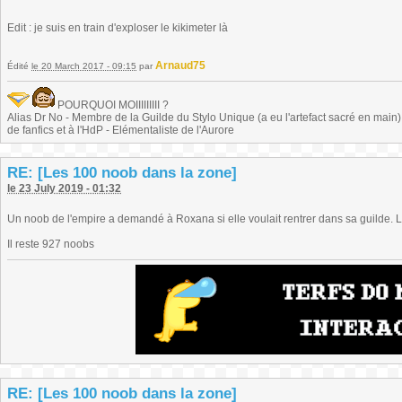
Edit : je suis en train d'exploser le kikimeter là
Arnaud75
Édité
le 20 March 2017 - 09:15
par
POURQUOI MOIIIIIIIII ?
Alias Dr No - Membre de la Guilde du Stylo Unique (a eu l'artefact sacré en main) -
de fanfics et à l'HdP - Elémentaliste de l'Aurore
RE: [Les 100 noob dans la zone]
le 23 July 2019 - 01:32
Un noob de l'empire a demandé à Roxana si elle voulait rentrer dans sa guilde. La
Il reste 927 noobs
RE: [Les 100 noob dans la zone]