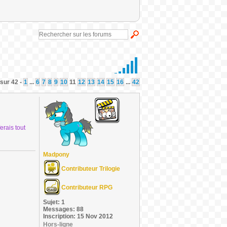
 sur 42 -
1
...
6
7
8
9
10
11
12
13
14
15
16
...
42
erais tout
Madpony
Contributeur Trilogie
Contributeur RPG
Sujet: 1
Messages: 88
Inscription: 15 Nov 2012
Hors-ligne