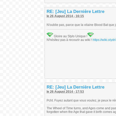
RE: [Jeu] La Dernière Lettre
le 26 August 2014 - 16:15
N'oublie pas, parce que la vilaine Blood Bat que 
Gloire au Stylo Unique !
N'hésitez pas à recourir au wiki !
https://wiki.ol
RE: [Jeu] La Dernière Lettre
le 26 August 2014 - 17:53
Pcht. Fuyez autant que vous voulez, je peux le réi
The Wheel of Time turns, and Ages come and pas
forgotten when the Age that gave it birth comes a