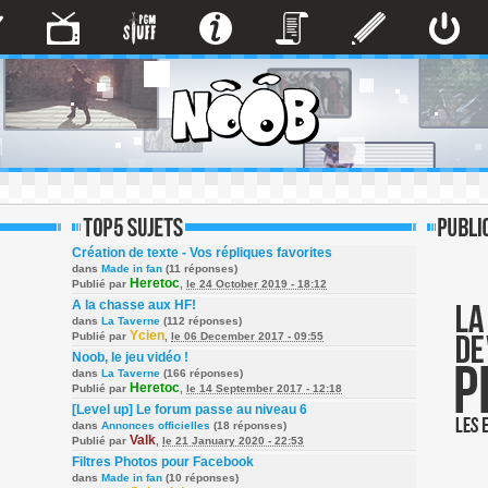
Création de texte - Vos répliques favorites
dans
Made in fan
(11 réponses)
Heretoc
Publié par
,
le 24 October 2019 - 18:12
A la chasse aux HF!
dans
La Taverne
(112 réponses)
Ycien
Publié par
,
le 06 December 2017 - 09:55
Noob, le jeu vidéo !
dans
La Taverne
(166 réponses)
Heretoc
Publié par
,
le 14 September 2017 - 12:18
[Level up] Le forum passe au niveau 6
dans
Annonces officielles
(18 réponses)
Valk
Publié par
,
le 21 January 2020 - 22:53
Filtres Photos pour Facebook
dans
Made in fan
(10 réponses)