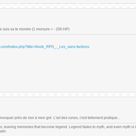
je suis va te mordre (1 morsure = - 200 HP)
ydri.com/index.php?title=Noob_RPG_:_Les_sans-factions
nvoquer près de moi à mon gré. L'art des runes, c'est tellement pratique...
s, leaving memories that become legend. Legend fades to myth, and even myth is 
gain.