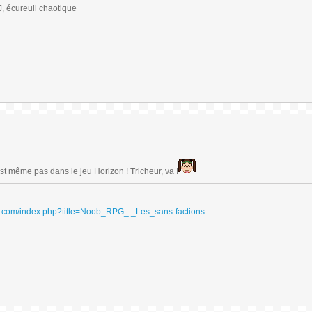
 écureuil chaotique
est même pas dans le jeu Horizon ! Tricheur, va !
ydri.com/index.php?title=Noob_RPG_:_Les_sans-factions