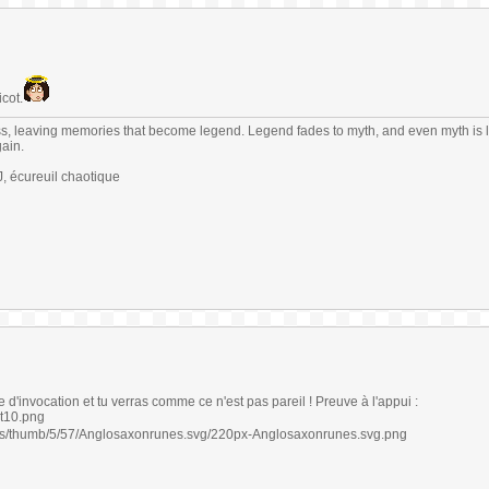
icot.
s, leaving memories that become legend. Legend fades to myth, and even myth is 
gain.
 écureuil chaotique
le d'invocation et tu verras comme ce n'est pas pareil ! Preuve à l'appui :