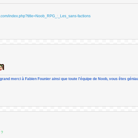
ydri.com/index.php?title=Noob_RPG_:_Les_sans-factions
un grand merci à Fabien Founier ainsi que toute l'équipe de Noob, vous êtes géniau
 ?