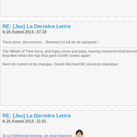
RE: [Jeu] La Dernière Lettre
le 26 August 2014 - 07:18
Tiens donc, des voleurs... Revenez ici bâ de de salopiots !
The Wheel of Time turns, and Ages come and pass, leaving memories that become
forgotten when the Age that gave it birth comes again.
Nerd de comics et de mangas, Grand Méchant MJ, écureuil chaotique
RE: [Jeu] La Dernière Lettre
le 26 August 2014 - 11:01
Si ça t’intéresse Antonia, on peut négocier...