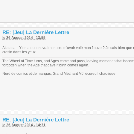
RE: [Jeu] La Dernière Lettre
le 26 August 2014 - 13:55
Atta atta... Y en a qui ont vraiment cru m'avoir volé mon flouze ? Je sais bien que
crottin dans les yeux...
The Wheel of Time turns, and Ages come and pass, leaving memories that become
forgotten when the Age that gave it birth comes again.
Nerd de comics et de mangas, Grand Méchant MJ, écureuil chaotique
RE: [Jeu] La Dernière Lettre
le 26 August 2014 - 14:31