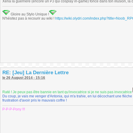
Xéna la guerrière (encore un PJ qui cosplay in-game) fonce dans ton illusion, la di
Gloire au Stylo Unique !
N'hésitez pas à recourir au wiki !
https://wiki.olydri.com/index.php?title=Noob_R
RE: [Jeu] La Dernière Lettre
le 26 August 2014 - 15:16
Raté ! Je peux pas être bannie en tant qu'invocatrice si je ne suis pas invocatrice
Du coup, je vais me venger d'Antonia, qui m'a trahie, en lui décochant une flèc
frustration d'avoir pris le mauvais coffre !
P-P-P-Pony !!!