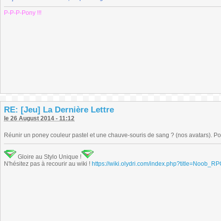
P-P-P-Pony !!!
RE: [Jeu] La Dernière Lettre
le 26 August 2014 - 11:12
Réunir un poney couleur pastel et une chauve-souris de sang ? (nos avatars). Pou
Gloire au Stylo Unique !
N'hésitez pas à recourir au wiki !
https://wiki.olydri.com/index.php?title=Noob_R