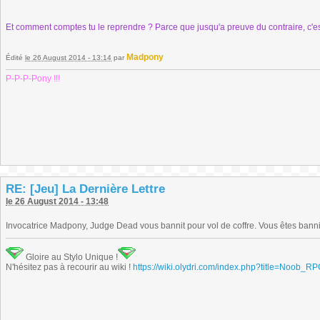
Et comment comptes tu le reprendre ? Parce que jusqu'a preuve du contraire, c'est
Madpony
Édité
le 26 August 2014 - 13:14
par
P-P-P-Pony !!!
RE: [Jeu] La Dernière Lettre
le 26 August 2014 - 13:48
Invocatrice Madpony, Judge Dead vous bannit pour vol de coffre. Vous êtes bann
Gloire au Stylo Unique !
N'hésitez pas à recourir au wiki !
https://wiki.olydri.com/index.php?title=Noob_R