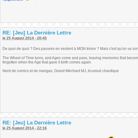
RE: [Jeu] La Dernière Lettre
le 25 August 2014 - 20:45
De quoi de quoi ? Des pauvres en veulent à MON trésor ? Mais c'est qu'on va sortir
The Wheel of Time turns, and Ages come and pass, leaving memories that become
forgotten when the Age that gave it birth comes again.
Nerd de comics et de mangas, Grand Méchant MJ, écureuil chaotique
RE: [Jeu] La Dernière Lettre
le 25 August 2014 - 22:16