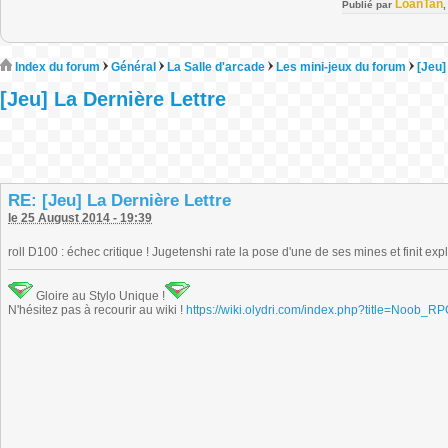
LoanTan
Publié par
Index du forum
Général
La Salle d'arcade
Les mini-jeux du forum
[Jeu]
[Jeu] La Dernière Lettre
RE: [Jeu] La Dernière Lettre
le 25 August 2014 - 19:39
roll D100 : échec critique ! Jugetenshi rate la pose d'une de ses mines et finit exp
Gloire au Stylo Unique !
N'hésitez pas à recourir au wiki !
https://wiki.olydri.com/index.php?title=Noob_R