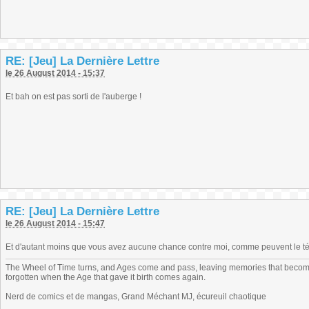
RE: [Jeu] La Dernière Lettre
le 26 August 2014 - 15:37
Et bah on est pas sorti de l'auberge !
RE: [Jeu] La Dernière Lettre
le 26 August 2014 - 15:47
Et d'autant moins que vous avez aucune chance contre moi, comme peuvent le t
The Wheel of Time turns, and Ages come and pass, leaving memories that become
forgotten when the Age that gave it birth comes again.
Nerd de comics et de mangas, Grand Méchant MJ, écureuil chaotique