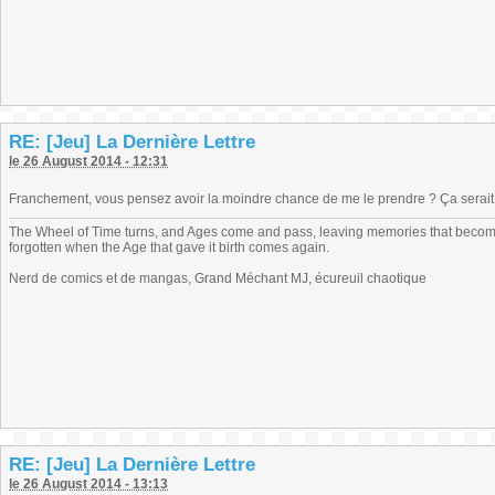
RE: [Jeu] La Dernière Lettre
le 26 August 2014 - 12:31
Franchement, vous pensez avoir la moindre chance de me le prendre ? Ça serait m
The Wheel of Time turns, and Ages come and pass, leaving memories that become
forgotten when the Age that gave it birth comes again.
Nerd de comics et de mangas, Grand Méchant MJ, écureuil chaotique
RE: [Jeu] La Dernière Lettre
le 26 August 2014 - 13:13