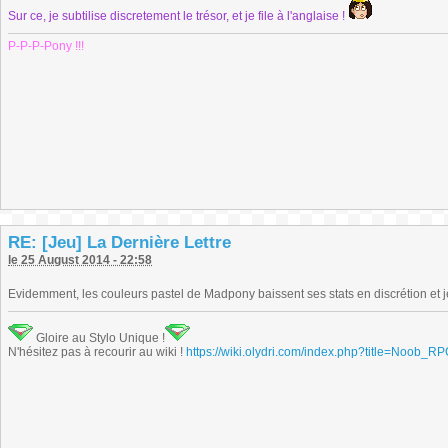
Sur ce, je subtilise discretement le trésor, et je file à l'anglaise !
P-P-P-Pony !!!
RE: [Jeu] La Dernière Lettre
le 25 August 2014 - 22:58
Evidemment, les couleurs pastel de Madpony baissent ses stats en discrétion et je 
Gloire au Stylo Unique !
N'hésitez pas à recourir au wiki !
https://wiki.olydri.com/index.php?title=Noob_R