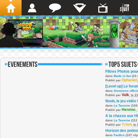
Filtres Photos po
dans
Made in fan
(10 
Ophaniel
Publié par
[Level up] Le foru
dans
Annonces offici
Valk
Publié par
,
le 2
Noob, le jeu vidéo 
dans
La Taverne
(166
Heretoc
Publié par
,
A la chasse aux H
dans
La Taverne
(112
Ycien
Publié par
,
le
Horizon des potins
dans
Fanfics
(107 ré