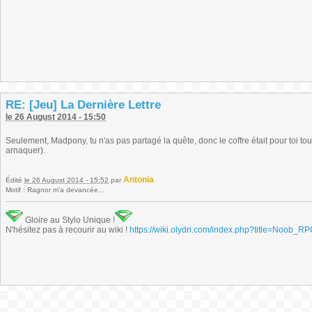
RE: [Jeu] La Dernière Lettre
le 26 August 2014 - 15:50
Seulement, Madpony, tu n'as pas partagé la quête, donc le coffre était pour toi tout
arnaquer).
Antonia
Édité
le 26 August 2014 - 15:52
par
Motif : Ragnor m'a devancée...
Gloire au Stylo Unique !
N'hésitez pas à recourir au wiki !
https://wiki.olydri.com/index.php?title=Noob_R