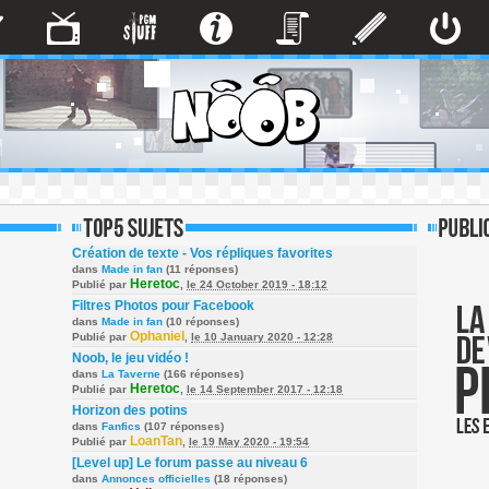
Création de texte - Vos répliques favorites
dans
Made in fan
(11 réponses)
Heretoc
Publié par
,
le 24 October 2019 - 18:12
Filtres Photos pour Facebook
dans
Made in fan
(10 réponses)
Ophaniel
Publié par
,
le 10 January 2020 - 12:28
Noob, le jeu vidéo !
dans
La Taverne
(166 réponses)
Heretoc
Publié par
,
le 14 September 2017 - 12:18
Horizon des potins
dans
Fanfics
(107 réponses)
LoanTan
Publié par
,
le 19 May 2020 - 19:54
[Level up] Le forum passe au niveau 6
dans
Annonces officielles
(18 réponses)