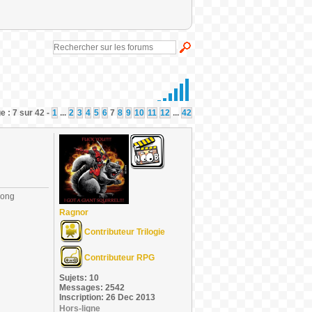
 : 7 sur 42 -
1
...
2
3
4
5
6
7
8
9
10
11
12
...
42
long
Ragnor
Contributeur Trilogie
Contributeur RPG
Sujets: 10
Messages: 2542
Inscription: 26 Dec 2013
Hors-ligne