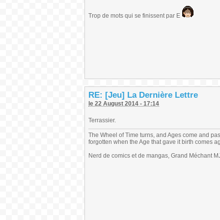
Trop de mots qui se finissent par E
RE: [Jeu] La Dernière Lettre
le 22 August 2014 - 17:14
Terrassier.
The Wheel of Time turns, and Ages come and pas
forgotten when the Age that gave it birth comes a
Nerd de comics et de mangas, Grand Méchant MJ,