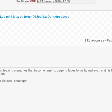
Valk
Publié par
,
le 21 January 2020 - 22:53
Les mini-jeux du forum
[Jeu] La Dernière Lettre
831 réponses - Page
s, leaving memories that become legend. Legend fades to myth, and even myth is 
gain.
 écureuil chaotique