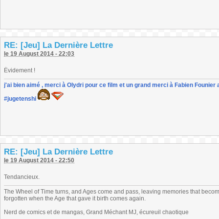
RE: [Jeu] La Dernière Lettre
le 19 August 2014 - 22:03
Évidement !
j'ai bien aimé , merci à Olydri pour ce film et un grand merci à Fabien Founier 
#jugetenshi
RE: [Jeu] La Dernière Lettre
le 19 August 2014 - 22:50
Tendancieux.
The Wheel of Time turns, and Ages come and pass, leaving memories that become
forgotten when the Age that gave it birth comes again.
Nerd de comics et de mangas, Grand Méchant MJ, écureuil chaotique