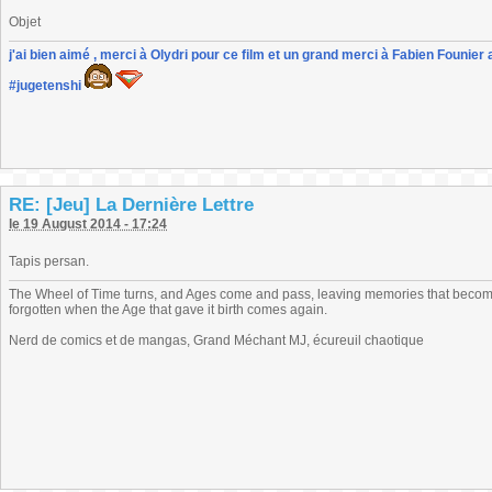
Objet
j'ai bien aimé , merci à Olydri pour ce film et un grand merci à Fabien Founier 
#jugetenshi
RE: [Jeu] La Dernière Lettre
le 19 August 2014 - 17:24
Tapis persan.
The Wheel of Time turns, and Ages come and pass, leaving memories that become
forgotten when the Age that gave it birth comes again.
Nerd de comics et de mangas, Grand Méchant MJ, écureuil chaotique