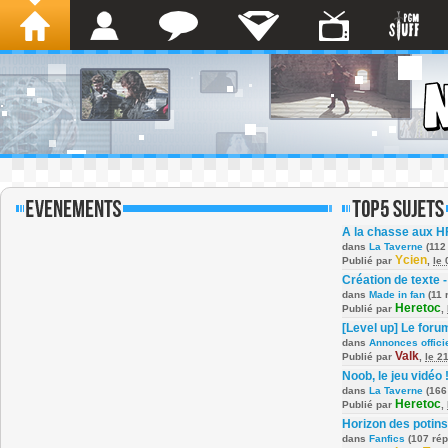
A la chasse aux H
dans
La Taverne
(112
Ycien
Publié par
,
le
Création de texte -
dans
Made in fan
(11 
Heretoc
Publié par
,
[Level up] Le foru
dans
Annonces offici
Valk
Publié par
,
le 2
Noob, le jeu vidéo 
dans
La Taverne
(166
Heretoc
Publié par
,
Horizon des potins
dans
Fanfics
(107 ré