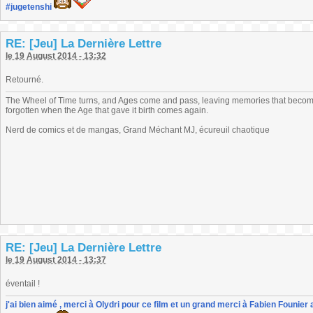
#jugetenshi
RE: [Jeu] La Dernière Lettre
le 19 August 2014 - 13:32
Retourné.
The Wheel of Time turns, and Ages come and pass, leaving memories that become
forgotten when the Age that gave it birth comes again.
Nerd de comics et de mangas, Grand Méchant MJ, écureuil chaotique
RE: [Jeu] La Dernière Lettre
le 19 August 2014 - 13:37
éventail !
j'ai bien aimé , merci à Olydri pour ce film et un grand merci à Fabien Founier 