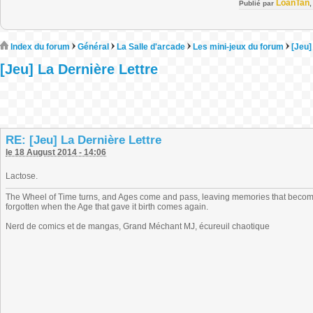
LoanTan
Publié par
Index du forum
Général
La Salle d'arcade
Les mini-jeux du forum
[Jeu]
[Jeu] La Dernière Lettre
RE: [Jeu] La Dernière Lettre
le 18 August 2014 - 14:06
Lactose.
The Wheel of Time turns, and Ages come and pass, leaving memories that become
forgotten when the Age that gave it birth comes again.
Nerd de comics et de mangas, Grand Méchant MJ, écureuil chaotique