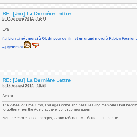
RE: [Jeu] La Dernière Lettre
le 18 August 2014 - 14:31
Eva
j'ai bien aimé , merci à Olydri pour ce film et un grand merci à Fabien Founier 
#jugetenshi
RE: [Jeu] La Dernière Lettre
le 18 August 2014 - 16:59
Avatar.
The Wheel of Time turns, and Ages come and pass, leaving memories that become
forgotten when the Age that gave it birth comes again.
Nerd de comics et de mangas, Grand Méchant MJ, écureuil chaotique