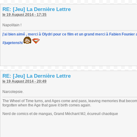
RE: [Jeu] La Dernière Lettre
le 19 August 2014 - 17:35
Napolitain !
j'ai bien aimé , merci à Olydri pour ce film et un grand merci à Fabien Founier 
#jugetenshi
RE: [Jeu] La Dernière Lettre
le 19 August 2014 - 20:49
Narcolepsie.
The Wheel of Time turns, and Ages come and pass, leaving memories that become
forgotten when the Age that gave it birth comes again.
Nerd de comics et de mangas, Grand Méchant MJ, écureuil chaotique