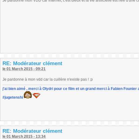
Je pardonne mon VDD car internet, c'est dieux et la vie artificielle est née d'une cu
RE: Modérateur clément
le 01 March 2015 - 09:21
Je pardonne à mon vdd car la cuillère n'existe pas ! :p
j'ai bien aimé , merci à Olydri pour ce film et un grand merci à Fabien Founier 
#jugetenshi
RE: Modérateur clément
le 01 March 2015 - 13:34