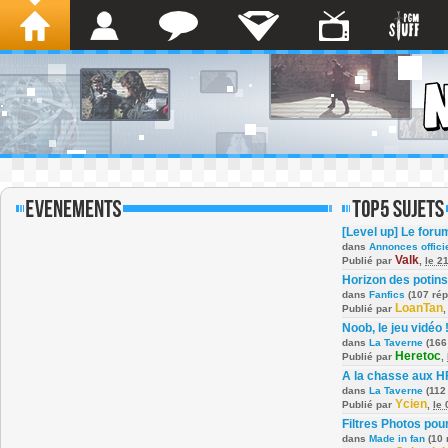
[Level up] Le foru
dans
Annonces offici
Valk
Publié par
,
le 2
Horizon des potins
dans
Fanfics
(107 ré
LoanTan
Publié par
Noob, le jeu vidéo 
dans
La Taverne
(166
Heretoc
Publié par
,
A la chasse aux H
dans
La Taverne
(112
Ycien
Publié par
,
le
Filtres Photos po
dans
Made in fan
(10 