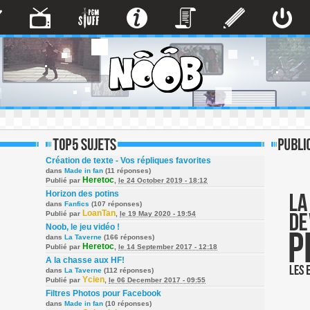
Création de texte - Vos répliques favorites
dans
Made in fan
(11 réponses)
Heretoc
Publié par
,
le 24 October 2019 - 18:12
Horizon des potins
dans
Fanfics
(107 réponses)
LoanTan
Publié par
,
le 19 May 2020 - 19:54
Noob, le jeu vidéo !
dans
La Taverne
(166 réponses)
Heretoc
Publié par
,
le 14 September 2017 - 12:18
A la chasse aux HF!
dans
La Taverne
(112 réponses)
Ycien
Publié par
,
le 06 December 2017 - 09:55
Filtres Photos pour Facebook
dans
Made in fan
(10 réponses)