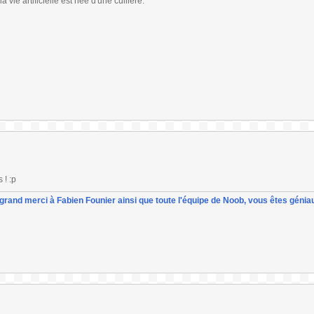
vie artificielle est née d'une cuillère.
 ! :p
un grand merci à Fabien Founier ainsi que toute l'équipe de Noob, vous êtes géniau