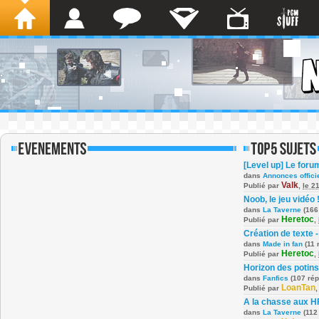
[Level up] Le foru
dans
Annonces offici
Valk
Publié par
,
le 2
Noob, le jeu vidéo 
dans
La Taverne
(166
Heretoc
Publié par
,
Création de texte -
dans
Made in fan
(11 
Heretoc
Publié par
,
Horizon des potins
dans
Fanfics
(107 ré
LoanTan
Publié par
A la chasse aux H
dans
La Taverne
(112