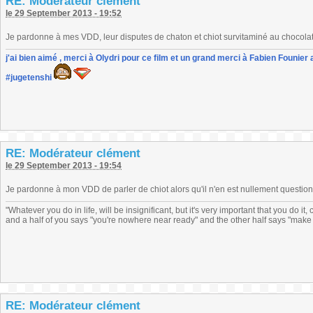
RE: Modérateur clément
le 29 September 2013 - 19:52
Je pardonne à mes VDD, leur disputes de chaton et chiot survitaminé au chocola
j'ai bien aimé , merci à Olydri pour ce film et un grand merci à Fabien Founier 
#jugetenshi
RE: Modérateur clément
le 29 September 2013 - 19:54
Je pardonne à mon VDD de parler de chiot alors qu'il n'en est nullement question (e
"Whatever you do in life, will be insignificant, but it's very important that you do 
and a half of you says "you're nowhere near ready" and the other half says "make 
RE: Modérateur clément