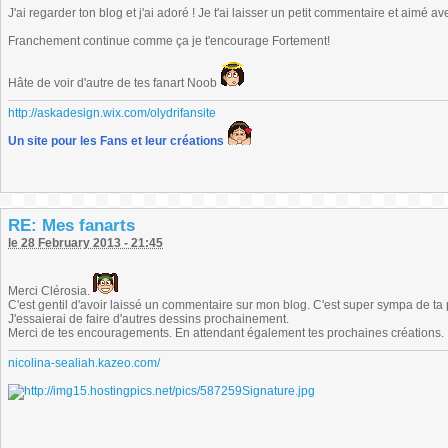
J'ai regarder ton blog et j'ai adoré ! Je t'ai laisser un petit commentaire et aimé a
Franchement continue comme ça je t'encourage Fortement!
Hâte de voir d'autre de tes fanart Noob
http://askadesign.wix.com/olydrifansite
Un site pour les Fans et leur créations
RE: Mes fanarts
le 28 February 2013 - 21:45
Merci Clérosia.
C'est gentil d'avoir laissé un commentaire sur mon blog. C'est super sympa de ta 
J'essaierai de faire d'autres dessins prochainement.
Merci de tes encouragements. En attendant également tes prochaines créations.
nicolina-sealiah.kazeo.com/