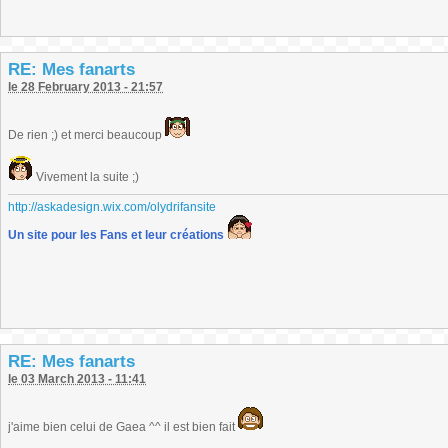
RE: Mes fanarts
le 28 February 2013 - 21:57
De rien ;) et merci beaucoup
Vivement la suite ;)
http://askadesign.wix.com/olydrifansite
Un site pour les Fans et leur créations
RE: Mes fanarts
le 03 March 2013 - 11:41
j'aime bien celui de Gaea ^^ il est bien fait