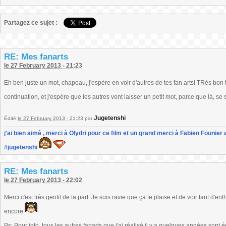
Partagez ce sujet :
RE: Mes fanarts
le 27 February 2013 - 21:23
Eh ben juste un mot, chapeau, j'espère en voir d'autres de tes fan arts! TRès bon t
continuation, et j'espère que les autres vont laisser un petit mot, parce que là, se 
Jugetenshi
Édité
le 27 February 2013 - 21:23
par
j'ai bien aimé , merci à Olydri pour ce film et un grand merci à Fabien Founier 
#jugetenshi
RE: Mes fanarts
le 27 February 2013 - 22:02
Merci c'est très gentil de ta part. Je suis ravie que ça te plaise et de voir tant d'e
encore
Ps: Pour info, tous les autres fanarts que j'ai réalisé il y a quelques années sont 