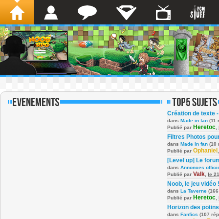
Création de texte -
dans
Made in fan
(11 
Heretoc
Publié par
,
Filtres Photos po
dans
Made in fan
(10 
Ophaniel
Publié par
[Level up] Le foru
dans
Annonces offici
Valk
Publié par
,
le 2
Noob, le jeu vidéo 
dans
La Taverne
(166
Heretoc
Publié par
,
Horizon des potins
dans
Fanfics
(107 ré