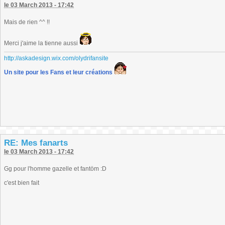
le 03 March 2013 - 17:42
Mais de rien ^^ !!
Merci j'aime la tienne aussi
http://askadesign.wix.com/olydrifansite
Un site pour les Fans et leur créations
RE: Mes fanarts
le 03 March 2013 - 17:42
Gg pour l'homme gazelle et fantöm :D
c'est bien fait