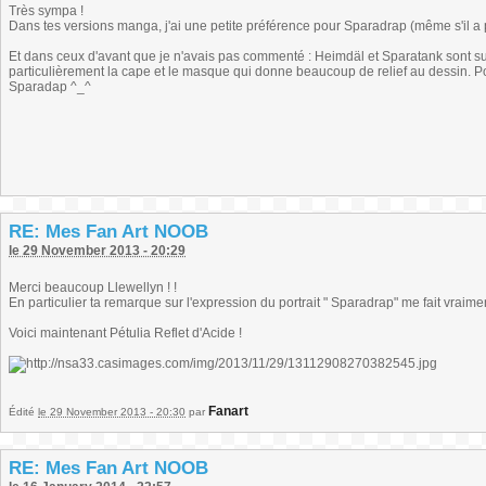
Très sympa !
Dans tes versions manga, j'ai une petite préférence pour Sparadrap (même s'il a pas
Et dans ceux d'avant que je n'avais pas commenté : Heimdäl et Sparatank sont su
particulièrement la cape et le masque qui donne beaucoup de relief au dessin. Po
Sparadap ^_^
RE: Mes Fan Art NOOB
le 29 November 2013 - 20:29
Merci beaucoup Llewellyn ! !
En particulier ta remarque sur l'expression du portrait " Sparadrap" me fait vr
Voici maintenant Pétulia Reflet d'Acide !
Fanart
Édité
le 29 November 2013 - 20:30
par
RE: Mes Fan Art NOOB