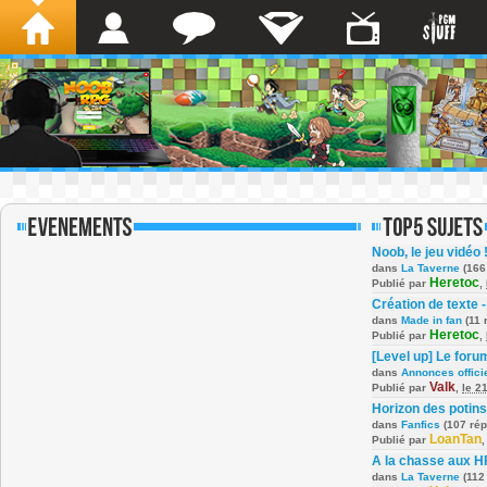
Noob, le jeu vidéo 
dans
La Taverne
(166
Heretoc
Publié par
,
Création de texte -
dans
Made in fan
(11 
Heretoc
Publié par
,
[Level up] Le foru
dans
Annonces offici
Valk
Publié par
,
le 2
Horizon des potins
dans
Fanfics
(107 ré
LoanTan
Publié par
A la chasse aux H
dans
La Taverne
(112