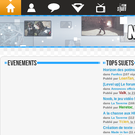
Horizon des potins
dans
Fanfics
(107 ré
LoanTan
Publié par
[Level up] Le foru
dans
Annonces offici
Valk
Publié par
,
le 2
Noob, le jeu vidéo 
dans
La Taverne
(166
Heretoc
Publié par
,
A la chasse aux H
dans
La Taverne
(112
Ycien
Publié par
,
le
Création de texte -
dans
Made in fan
(11 