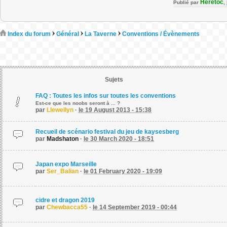
Heretoc
Publié par
,
Index du forum
Général
La Taverne
Conventions / Évènements
Sujets
FAQ : Toutes les infos sur toutes les conventions
Est-ce que les noobs seront à ... ?
par
Llewellyn
·
le 19 August 2013 - 15:38
Recueil de scénario festival du jeu de kaysesberg
par
Madshaton
·
le 30 March 2020 - 18:51
Japan expo Marseille
par
Ser_Balian
·
le 01 February 2020 - 19:09
cidre et dragon 2019
par
Chewbacca55
·
le 14 September 2019 - 00:44