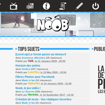
[Level up] Le forum passe au niveau 6
dans
Annonces officielles
(18 réponses)
Valk
Publié par
,
le 21 January 2020 - 22:53
Horizon des potins
dans
Fanfics
(107 réponses)
LoanTan
Publié par
,
le 19 May 2020 - 19:54
Filtres Photos pour Facebook
dans
Made in fan
(10 réponses)
Ophaniel
Publié par
,
le 10 January 2020 - 12:28
Noob, le jeu vidéo !
dans
La Taverne
(166 réponses)
Heretoc
Publié par
,
le 14 September 2017 - 12:18
Création de texte - Vos répliques favorites
dans
Made in fan
(11 réponses)