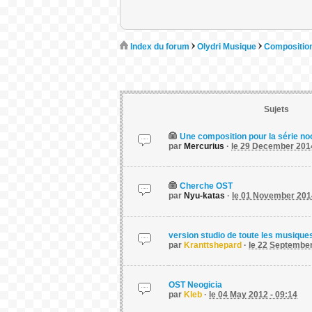
Index du forum
Olydri Musique
Composition
Sujets
Une composition pour la série no
par
Mercurius
·
le 29 December 2014
Cherche OST
par
Nyu-katas
·
le 01 November 2014
version studio de toute les musiqu
par
Kranttshepard
·
le 22 September
OST Neogicia
par
Kleb
·
le 04 May 2012 - 09:14