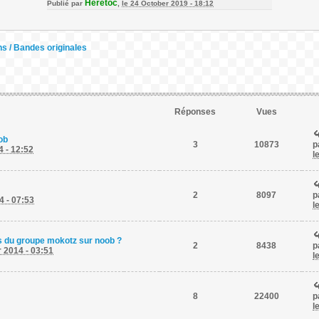
Heretoc
Publié par
,
le 24 October 2019 - 18:12
s / Bandes originales
Réponses
Vues
ob
3
10873
p
 - 12:52
l
2
8097
p
 - 07:53
l
es du groupe mokotz sur noob ?
2
8438
p
 2014 - 03:51
l
8
22400
p
l