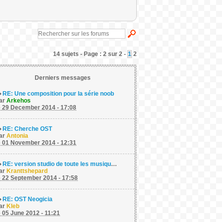
14 sujets - Page : 2 sur 2 -
1
2
Derniers messages
RE: Une composition pour la série noob
ar
Arkehos
e 29 December 2014 - 17:08
RE: Cherche OST
ar
Antonia
e 01 November 2014 - 12:31
RE: version studio de toute les musiques du groupe mokotz sur noob ?
ar
Kranttshepard
e 22 September 2014 - 17:58
RE: OST Neogicia
ar
Kleb
e 05 June 2012 - 11:21