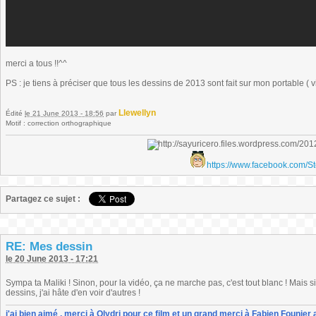
merci a tous !!^^
PS : je tiens à préciser que tous les dessins de 2013 sont fait sur mon portable ( 
Llewellyn
Édité
le 21 June 2013 - 18:56
par
Motif : correction orthographique
https://www.facebook.com/S
Partagez ce sujet :
RE: Mes dessin
le 20 June 2013 - 17:21
Sympa ta Maliki ! Sinon, pour la vidéo, ça ne marche pas, c'est tout blanc ! Mais 
dessins, j'ai hâte d'en voir d'autres !
j'ai bien aimé , merci à Olydri pour ce film et un grand merci à Fabien Founier 