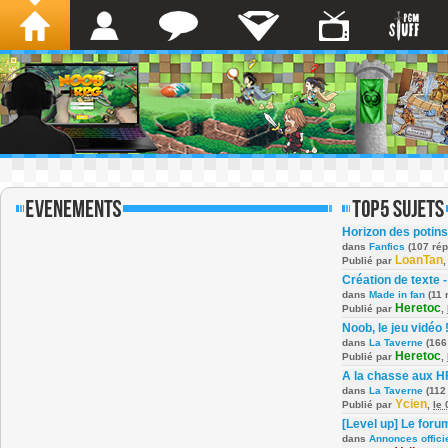
Horizon des potins
dans
Fanfics
(107 ré
LoanTan
Publié par
Création de texte -
dans
Made in fan
(11 
Heretoc
Publié par
,
Noob, le jeu vidéo 
dans
La Taverne
(166
Heretoc
Publié par
,
A la chasse aux H
dans
La Taverne
(112
Ycien
Publié par
,
le
[Level up] Le foru
dans
Annonces offici