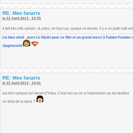
RE: Mes fanarts
le 22 April 2013 - 14:35
Il fait très elfe sylvain, là ystos, en tout cas, sympa ce dessin, il y a un petit coté 
j'ai bien aimé , merci à Olydri pour ce film et un grand merci à Fabien Founier 
#jugetenshi
RE: Mes fanarts
le 22 April 2013 - 14:41
oui très sympas ton fanart d'Ystos. C'est moi ou on a l'impression qu les feuilles
on dirai de la laine ?