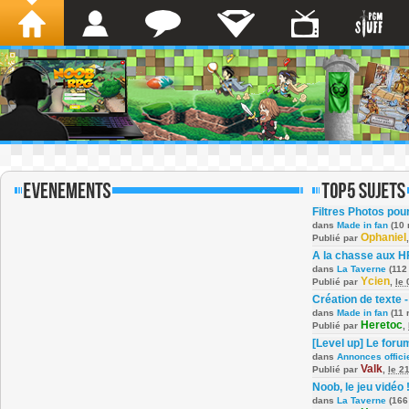
Filtres Photos po
dans
Made in fan
(10 
Ophaniel
Publié par
A la chasse aux H
dans
La Taverne
(112
Ycien
Publié par
,
le
Création de texte -
dans
Made in fan
(11 
Heretoc
Publié par
,
[Level up] Le foru
dans
Annonces offici
Valk
Publié par
,
le 2
Noob, le jeu vidéo 
dans
La Taverne
(166