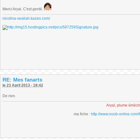
Merci Aryal. C'est gentil.
nicolina-sealiah.kazeo.com/
RE: Mes fanarts
le 23 April 2013 - 18:42
De rien.
Aryal, plume émèc
ma fiche :
http://www.noob-online.com/