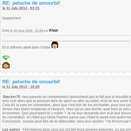
RE: peluche de smourbif
le 31 July 2012 - 03:15
(supprimer)
Khair
Édité
le 19 June 2018 - 21:28
par
______________________________________________________________
Et si artheon allait dans l'ordre.
RE: peluche de smourbif
le 31 July 2012 - 10:28
Jbacker70
, mes parents ne comprennent absolument pas le fait que je travaille 
mon ordi alors que je pourrais faire du sport ou aller au soleil, et je ne leur par
Cela dit, je pars en convention, alors que c'est loin de les enchanter, pour une rais
donne mes plans longtemps à l'avance, chez qui je vais dormir, quel train je vais 
économies. Que pourraient-ils y redire ? Je ne leur demande rien et je leur prouve 
en convention, et c'était aux Geek Faeries parce que c'était le week-end avant me
Conclusion : essaie peut-être de te débrouiller sans leur soutien ? Ils finiront par l
Les autres
: Félicitations pour ceux qui ont fait leurs propres peluches, ou qui com