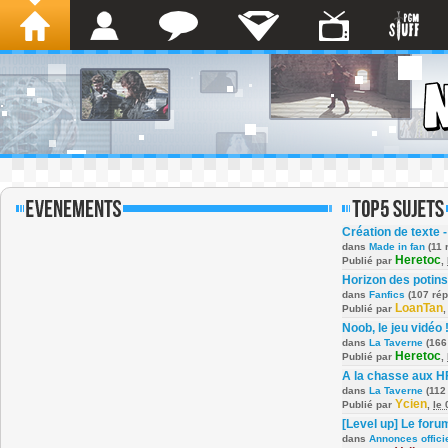
Création de texte -
dans
Made in fan
(11 
Heretoc
Publié par
,
Horizon des potins
dans
Fanfics
(107 ré
LoanTan
Publié par
Noob, le jeu vidéo 
dans
La Taverne
(166
Heretoc
Publié par
,
A la chasse aux H
dans
La Taverne
(112
Ycien
Publié par
,
le
[Level up] Le foru
dans
Annonces offici