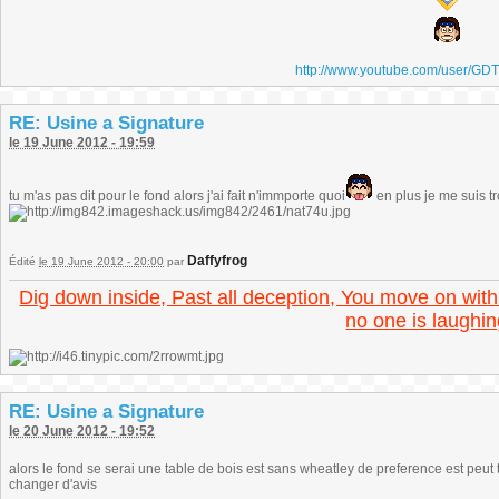
http://www.youtube.com/user/GD
RE: Usine a Signature
le 19 June 2012 - 19:59
tu m'as pas dit pour le fond alors j'ai fait n'immporte quoi
en plus je me suis t
Daffyfrog
Édité
le 19 June 2012 - 20:00
par
Dig down inside, Past all deception, You move on with
no one is laughin
RE: Usine a Signature
le 20 June 2012 - 19:52
alors le fond se serai une table de bois est sans wheatley de preference est peut
changer d'avis