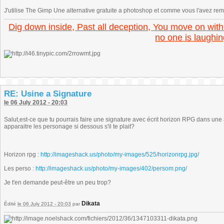
J'utilise The Gimp Une alternative gratuite a photoshop et comme vous l'avez rem
Dig down inside, Past all deception, You move on with
no one is laughin
RE: Usine a Signature
le 06 July 2012 - 20:03
Salut,est-ce que tu pourrais faire une signature avec écrit horizon RPG dans un
apparaitre les personage si dessous s'il te plait?
Horizon rpg :
http://imageshack.us/photo/my-images/525/horizonrpg.jpg/
Les perso :
http://imageshack.us/photo/my-images/402/persom.png/
Je t'en demande peut-être un peu trop?
Dikata
Édité
le 06 July 2012 - 20:03
par