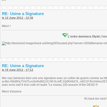
RE: Usine a Signature
le 12 June 2012 - 12:36
Merci !
L'ordre dominera Olydri, l'ord
RE: Usine a Signature
le 19 June 2012 - 17:12
Moi svp j'aimerais bien une une signature avec un collier de guerre comme sa htt
q=tbn:ANd9GcTVmTLnc0o9oMZz2CrW-5LmfC1Q4KHtsCK_oI021FJhUm0wx2E
avec ecris nat74 d'un coté et l'autre ''Le niveau 100 assurer of the DEAD !!!
Merci d'avance
It's back ton next 