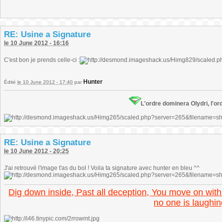
RE: Usine a Signature
le 10 June 2012 - 16:16
C'est bon je prends celle-ci :
Hunter
Édité
le 10 June 2012 - 17:40
par
L'ordre dominera Olydri, l'ord
RE: Usine a Signature
le 10 June 2012 - 20:25
J'ai retrouvé l'image t'as du bol ! Voila ta signature avec hunter en bleu ^^
Dig down inside, Past all deception, You move on with
no one is laughin