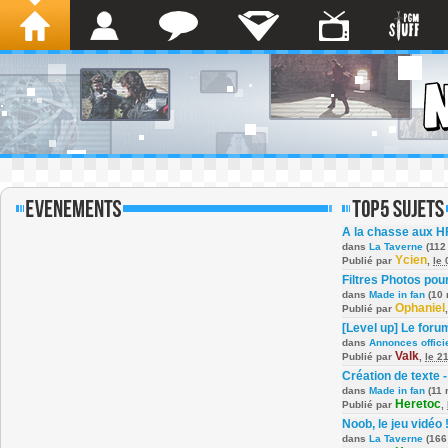
A la chasse aux H
dans
La Taverne
(112
Ycien
Publié par
,
le
Filtres Photos po
dans
Made in fan
(10 
Ophaniel
Publié par
[Level up] Le foru
dans
Annonces offici
Valk
Publié par
,
le 2
Création de texte -
dans
Made in fan
(11 
Heretoc
Publié par
,
Noob, le jeu vidéo 
dans
La Taverne
(166