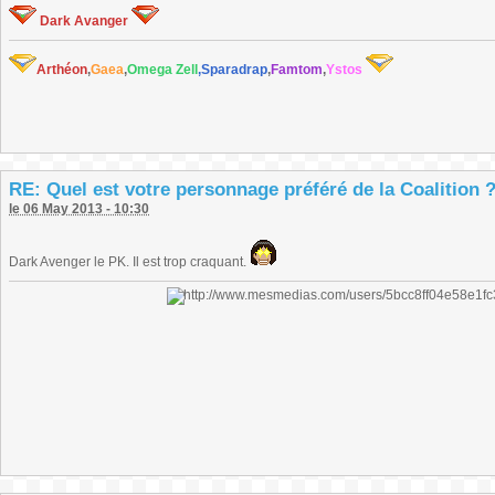
Dark Avanger
Arthéon
,
Gaea
,
Omega Zell
,Sparadrap
,
Famtom
,
Ystos
RE: Quel est votre personnage préféré de la Coalition 
le 06 May 2013 - 10:30
Dark Avenger le PK. Il est trop craquant.