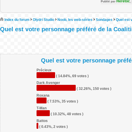
Heretoc
Publié par
,
Index du forum
Olydri Studio
Noob, les web-séries
Sondages
Quel est 
Quel est votre personnage préféré de la Coalit
Quel est votre personnage préfér
Précieux
( 14.84%, 69 votes )
Dark Avenger
( 32.26%, 150 votes )
Roxana
( 7.53%, 35 votes )
T-Man
( 10.32%, 48 votes )
Battos
( 0.43%, 2 votes )