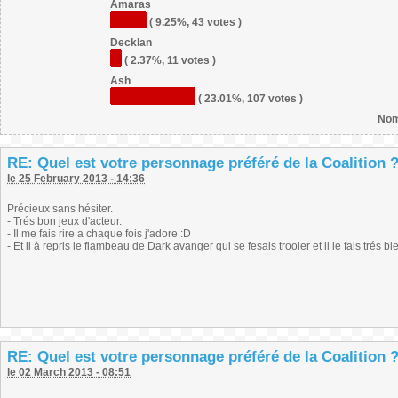
Amaras
( 9.25%, 43 votes )
Decklan
( 2.37%, 11 votes )
Ash
( 23.01%, 107 votes )
Nom
RE: Quel est votre personnage préféré de la Coalition 
le 25 February 2013 - 14:36
Précieux sans hésiter.
- Trés bon jeux d'acteur.
- Il me fais rire a chaque fois j'adore :D
- Et il à repris le flambeau de Dark avanger qui se fesais trooler et il le fais trés bi
RE: Quel est votre personnage préféré de la Coalition 
le 02 March 2013 - 08:51