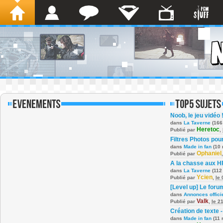
Noob, le jeu vidéo 
dans
La Taverne
(166
Heretoc
Publié par
,
Filtres Photos po
dans
Made in fan
(10 
Ophaniel
Publié par
A la chasse aux H
dans
La Taverne
(112
Ycien
Publié par
,
le
[Level up] Le foru
dans
Annonces offici
Valk
Publié par
,
le 2
Création de texte -
dans
Made in fan
(11 