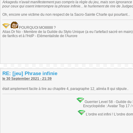
Arkagedu n'avait manifestement pas compris la règle du jeu, mais son ignorance 
pour ceux qui osent interrompre la phrase infinie... le hurlement de rire de Judge
Oh, encore une victime du non respect de la Sacro-Sainte Charte qui pourtant...
POURQUOI MOIIIIIIIII ?
Alias Dr No - Membre de la Guilde du Stylo Unique (a eu l'artefact sacré en main) -
de fanfics et à l'HdP - Elémentaliste de l'Aurore
RE: [jeu] Phrase infinie
le 30 September 2021 - 21:39
était amplement facile à lire au chapitre 4, paragraphe 12, alinéa 8 qui stipule..
Guerrier Level 58 - Guilde du
Encyclopédie : Avatar Top 17 /
L'ordre est infini ! L'ordre do