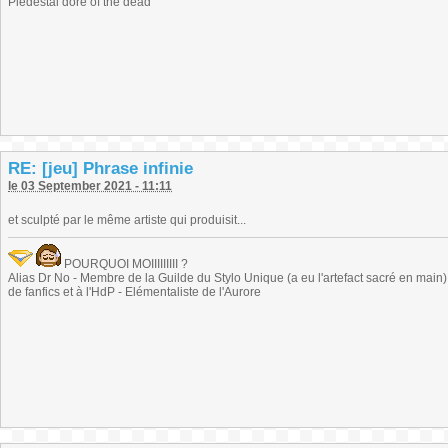
Piédestal doré of the dead
RE: [jeu] Phrase infinie
le 03 September 2021 - 11:11
et sculpté par le même artiste qui produisit...
POURQUOI MOIIIIIIIII ?
Alias Dr No - Membre de la Guilde du Stylo Unique (a eu l'artefact sacré en main) -
de fanfics et à l'HdP - Elémentaliste de l'Aurore