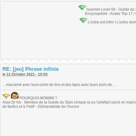
Guerrier Level 58 - Guilde du
Encyclopédie : Avatar Top 17 /
L'ordre est infini ! L'ordre do
RE: [jeu] Phrase infinie
le 12 October 2021 - 19:55
... macramé avec leurs poils de dos et des tapis avec leurs poils de ...
POURQUOI MOIIIIIIIII ?
Alias Dr No - Membre de la Guilde du Stylo Unique (a eu l'artefact sacré en main) -
de fanfics et à l'HdP - Elémentaliste de l'Aurore