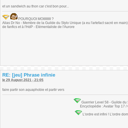
et un sandwich au thon car c'est bon pour...
POURQUOI MOIIIIIIIII ?
Alias Dr No - Membre de la Guilde du Stylo Unique (a eu l'artefact sacré en main) -
de fanfics et à l'HdP - Elémentaliste de l'Aurore
RE: [jeu] Phrase infinie
le 29 August 2021 - 21:05
faire partir son aquaphobie et partir vers
Guerrier Level 58 - Guilde du
Encyclopédie : Avatar Top 17 /
L'ordre est infini ! L'ordre do