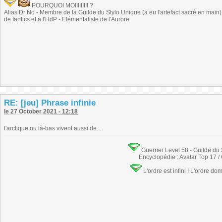
POURQUOI MOIIIIIIIII ?
Alias Dr No - Membre de la Guilde du Stylo Unique (a eu l'artefact sacré en main) -
de fanfics et à l'HdP - Elémentaliste de l'Aurore
RE: [jeu] Phrase infinie
le 27 October 2021 - 12:18
l'arctique ou là-bas vivent aussi de....
Guerrier Level 58 - Guilde du
Encyclopédie : Avatar Top 17 /
L'ordre est infini ! L'ordre do