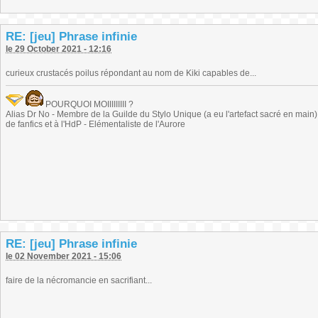
RE: [jeu] Phrase infinie
le 29 October 2021 - 12:16
curieux crustacés poilus répondant au nom de Kiki capables de...
POURQUOI MOIIIIIIIII ?
Alias Dr No - Membre de la Guilde du Stylo Unique (a eu l'artefact sacré en main) -
de fanfics et à l'HdP - Elémentaliste de l'Aurore
RE: [jeu] Phrase infinie
le 02 November 2021 - 15:06
faire de la nécromancie en sacrifiant...