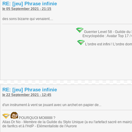
RE: [jeu] Phrase infinie
le 05 September 2021 - 21:15
des sons bizarre qui venaient....
Guerrier Level 58 - Guilde du
Encyclopédie : Avatar Top 17 /
L'ordre est infini ! L'ordre do
RE: [jeu] Phrase infinie
le 22 September 2021 - 12:45
d'un instrument à vent se jouant avec un archet en papier de...
POURQUOI MOIIIIIIIII ?
Alias Dr No - Membre de la Guilde du Stylo Unique (a eu l'artefact sacré en main) -
de fanfics et à l'HdP - Elémentaliste de l'Aurore