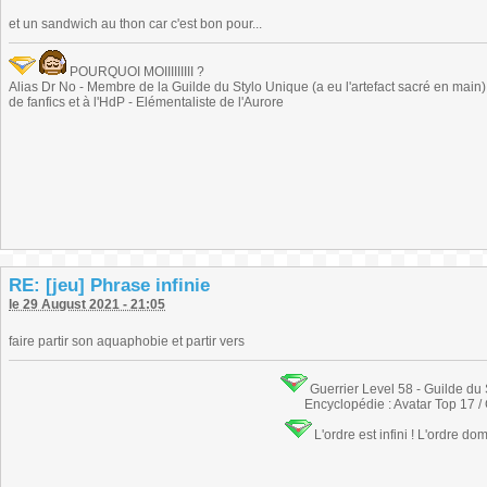
et un sandwich au thon car c'est bon pour...
POURQUOI MOIIIIIIIII ?
Alias Dr No - Membre de la Guilde du Stylo Unique (a eu l'artefact sacré en main) -
de fanfics et à l'HdP - Elémentaliste de l'Aurore
RE: [jeu] Phrase infinie
le 29 August 2021 - 21:05
faire partir son aquaphobie et partir vers
Guerrier Level 58 - Guilde du
Encyclopédie : Avatar Top 17 /
L'ordre est infini ! L'ordre do