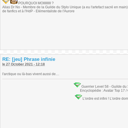
POURQUOI MOIIIIIIIII ?
Alias Dr No - Membre de la Guilde du Stylo Unique (a eu l'artefact sacré en main) -
de fanfics et à l'HdP - Elémentaliste de l'Aurore
RE: [jeu] Phrase infinie
le 27 October 2021 - 12:18
l'arctique ou là-bas vivent aussi de....
Guerrier Level 58 - Guilde du
Encyclopédie : Avatar Top 17 /
L'ordre est infini ! L'ordre do