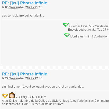
RE: [jeu] Phrase infinie
le 05 September 2021 - 21:15
des sons bizarre qui venaient....
Guerrier Level 58 - Guilde du
Encyclopédie : Avatar Top 17 /
L'ordre est infini ! L'ordre do
RE: [jeu] Phrase infinie
le 22 September 2021 - 12:45
d'un instrument à vent se jouant avec un archet en papier de...
POURQUOI MOIIIIIIIII ?
Alias Dr No - Membre de la Guilde du Stylo Unique (a eu l'artefact sacré en main) -
de fanfics et à l'HdP - Elémentaliste de l'Aurore