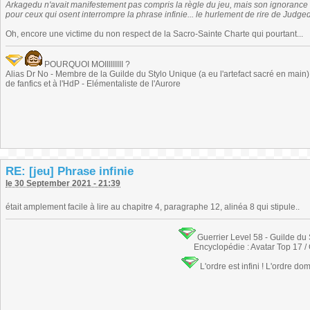
Arkagedu n'avait manifestement pas compris la règle du jeu, mais son ignorance 
pour ceux qui osent interrompre la phrase infinie... le hurlement de rire de Judge
Oh, encore une victime du non respect de la Sacro-Sainte Charte qui pourtant...
POURQUOI MOIIIIIIIII ?
Alias Dr No - Membre de la Guilde du Stylo Unique (a eu l'artefact sacré en main) -
de fanfics et à l'HdP - Elémentaliste de l'Aurore
RE: [jeu] Phrase infinie
le 30 September 2021 - 21:39
était amplement facile à lire au chapitre 4, paragraphe 12, alinéa 8 qui stipule..
Guerrier Level 58 - Guilde du
Encyclopédie : Avatar Top 17 /
L'ordre est infini ! L'ordre do