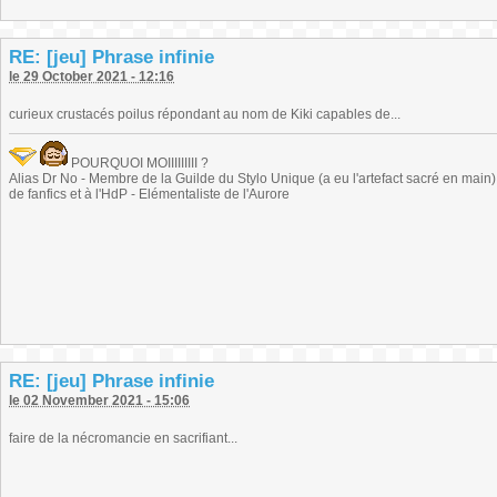
RE: [jeu] Phrase infinie
le 29 October 2021 - 12:16
curieux crustacés poilus répondant au nom de Kiki capables de...
POURQUOI MOIIIIIIIII ?
Alias Dr No - Membre de la Guilde du Stylo Unique (a eu l'artefact sacré en main) -
de fanfics et à l'HdP - Elémentaliste de l'Aurore
RE: [jeu] Phrase infinie
le 02 November 2021 - 15:06
faire de la nécromancie en sacrifiant...