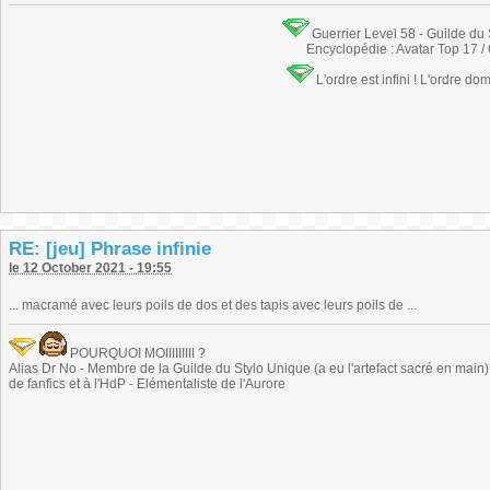
Guerrier Level 58 - Guilde du
Encyclopédie : Avatar Top 17 /
L'ordre est infini ! L'ordre do
RE: [jeu] Phrase infinie
le 12 October 2021 - 19:55
... macramé avec leurs poils de dos et des tapis avec leurs poils de ...
POURQUOI MOIIIIIIIII ?
Alias Dr No - Membre de la Guilde du Stylo Unique (a eu l'artefact sacré en main) -
de fanfics et à l'HdP - Elémentaliste de l'Aurore