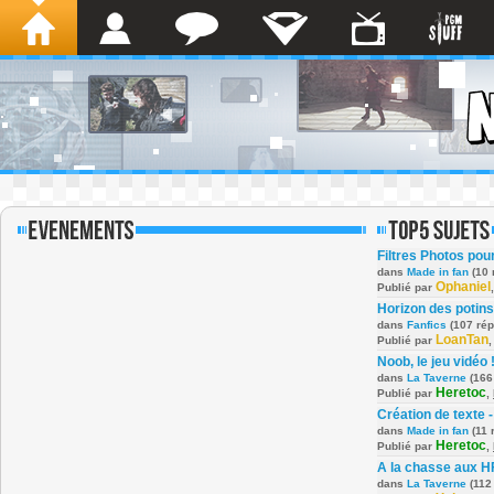
Filtres Photos po
dans
Made in fan
(10 
Ophaniel
Publié par
Horizon des potins
dans
Fanfics
(107 ré
LoanTan
Publié par
Noob, le jeu vidéo 
dans
La Taverne
(166
Heretoc
Publié par
,
Création de texte -
dans
Made in fan
(11 
Heretoc
Publié par
,
A la chasse aux H
dans
La Taverne
(112