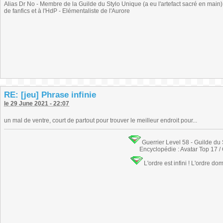
Alias Dr No - Membre de la Guilde du Stylo Unique (a eu l'artefact sacré en main) -
de fanfics et à l'HdP - Elémentaliste de l'Aurore
RE: [jeu] Phrase infinie
le 29 June 2021 - 22:07
un mal de ventre, court de partout pour trouver le meilleur endroit pour...
Guerrier Level 58 - Guilde du
Encyclopédie : Avatar Top 17 /
L'ordre est infini ! L'ordre do