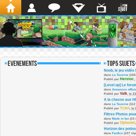
Noob, le jeu vidéo 
dans
La Taverne
(166
Heretoc
Publié par
,
[Level up] Le foru
dans
Annonces offici
Valk
Publié par
,
le 2
A la chasse aux H
dans
La Taverne
(112
Ycien
Publié par
,
le
Filtres Photos po
dans
Made in fan
(10 
Ophaniel
Publié par
Horizon des potins
dans
Fanfics
(107 ré