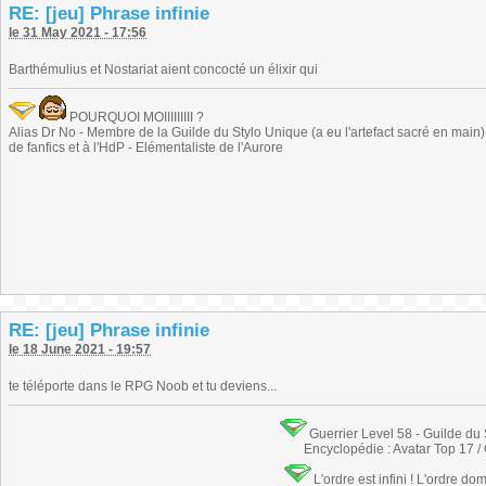
RE: [jeu] Phrase infinie
le 31 May 2021 - 17:56
Barthémulius et Nostariat aient concocté un élixir qui
POURQUOI MOIIIIIIIII ?
Alias Dr No - Membre de la Guilde du Stylo Unique (a eu l'artefact sacré en main) -
de fanfics et à l'HdP - Elémentaliste de l'Aurore
RE: [jeu] Phrase infinie
le 18 June 2021 - 19:57
te téléporte dans le RPG Noob et tu deviens...
Guerrier Level 58 - Guilde du
Encyclopédie : Avatar Top 17 /
L'ordre est infini ! L'ordre do