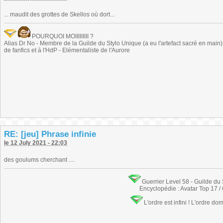
... maudit des grottes de Skellos où dort...
POURQUOI MOIIIIIIIII ?
Alias Dr No - Membre de la Guilde du Stylo Unique (a eu l'artefact sacré en main) -
de fanfics et à l'HdP - Elémentaliste de l'Aurore
RE: [jeu] Phrase infinie
le 12 July 2021 - 22:03
des goulums cherchant ....
Guerrier Level 58 - Guilde du
Encyclopédie : Avatar Top 17 /
L'ordre est infini ! L'ordre do