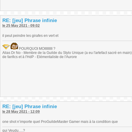
RE: [jeu] Phrase infinie
le 25 May 2021 - 09:02
il peut peindre les girafes en vert et
POURQUOI MOIIIIIIIII ?
Alias Dr No - Membre de la Guilde du Stylo Unique (a eu l'artefact sacré en main) -
de fanfics et à l'HdP - Elémentaliste de l'Aurore
RE: [jeu] Phrase infinie
le 28 May 2021 - 12:09
one shot n’importe quel ProGuildeMaster Gamer mais à la condition que
qui Veudu.....?