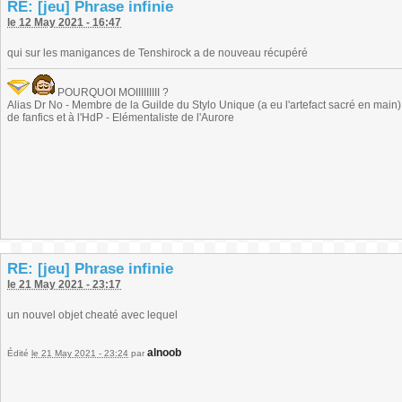
RE: [jeu] Phrase infinie
le 12 May 2021 - 16:47
qui sur les manigances de Tenshirock a de nouveau récupéré
POURQUOI MOIIIIIIIII ?
Alias Dr No - Membre de la Guilde du Stylo Unique (a eu l'artefact sacré en main) -
de fanfics et à l'HdP - Elémentaliste de l'Aurore
RE: [jeu] Phrase infinie
le 21 May 2021 - 23:17
un nouvel objet cheaté avec lequel
alnoob
Édité
le 21 May 2021 - 23:24
par