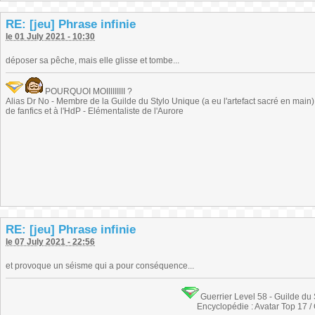
RE: [jeu] Phrase infinie
le 01 July 2021 - 10:30
déposer sa pêche, mais elle glisse et tombe...
POURQUOI MOIIIIIIIII ?
Alias Dr No - Membre de la Guilde du Stylo Unique (a eu l'artefact sacré en main) -
de fanfics et à l'HdP - Elémentaliste de l'Aurore
RE: [jeu] Phrase infinie
le 07 July 2021 - 22:56
et provoque un séisme qui a pour conséquence...
Guerrier Level 58 - Guilde du
Encyclopédie : Avatar Top 17 /