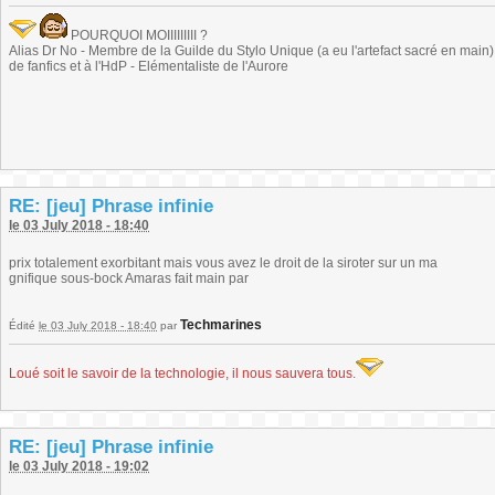
POURQUOI MOIIIIIIIII ?
Alias Dr No - Membre de la Guilde du Stylo Unique (a eu l'artefact sacré en main) -
de fanfics et à l'HdP - Elémentaliste de l'Aurore
RE: [jeu] Phrase infinie
le 03 July 2018 - 18:40
prix totalement exorbitant mais vous avez le droit de la siroter sur un ma
gnifique sous-bock Amaras fait main par
Techmarines
Édité
le 03 July 2018 - 18:40
par
Loué soit le savoir de la technologie, il nous sauvera tous
.
RE: [jeu] Phrase infinie
le 03 July 2018 - 19:02