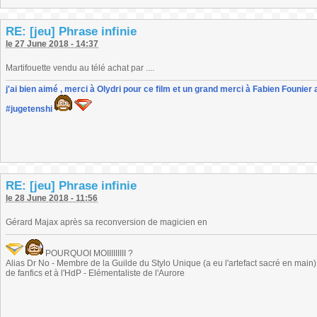
RE: [jeu] Phrase infinie
le 27 June 2018 - 14:37
Martifouette vendu au télé achat par ....
j'ai bien aimé , merci à Olydri pour ce film et un grand merci à Fabien Founier 
#jugetenshi
RE: [jeu] Phrase infinie
le 28 June 2018 - 11:56
Gérard Majax après sa reconversion de magicien en
POURQUOI MOIIIIIIIII ?
Alias Dr No - Membre de la Guilde du Stylo Unique (a eu l'artefact sacré en main) -
de fanfics et à l'HdP - Elémentaliste de l'Aurore