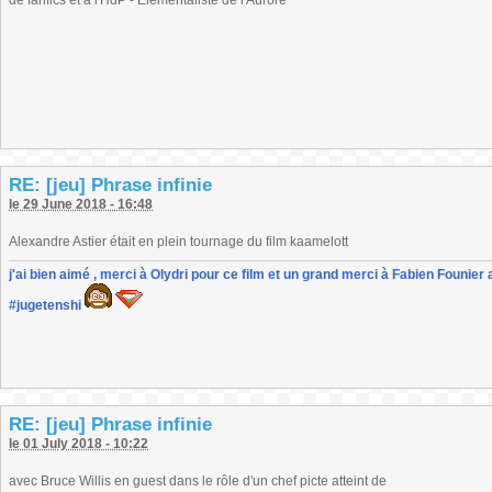
de fanfics et à l'HdP - Elémentaliste de l'Aurore
RE: [jeu] Phrase infinie
le 29 June 2018 - 16:48
Alexandre Astier était en plein tournage du film kaamelott
j'ai bien aimé , merci à Olydri pour ce film et un grand merci à Fabien Founier 
#jugetenshi
RE: [jeu] Phrase infinie
le 01 July 2018 - 10:22
avec Bruce Willis en guest dans le rôle d'un chef picte atteint de