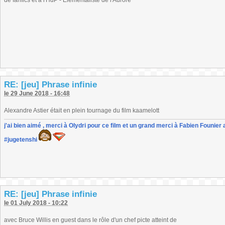
de fanfics et à l'HdP - Elémentaliste de l'Aurore
RE: [jeu] Phrase infinie
le 29 June 2018 - 16:48
Alexandre Astier était en plein tournage du film kaamelott
j'ai bien aimé , merci à Olydri pour ce film et un grand merci à Fabien Founier 
#jugetenshi
RE: [jeu] Phrase infinie
le 01 July 2018 - 10:22
avec Bruce Willis en guest dans le rôle d'un chef picte atteint de