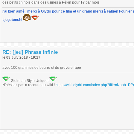
des petits chinois dans des usines à Pékin pour 1€ par mois
j'ai bien aimé , merci à Olydri pour ce film et un grand merci à Fabien Founier 
#jugetenshi
RE: [jeu] Phrase infinie
le 03 July 2018 - 19:17
avec 100 grammes de beurre et du gruyère râpé
Gloire au Stylo Unique !
N'hésitez pas à recourir au wiki !
https://wiki.olydri.com/index.php?title=Noob_R