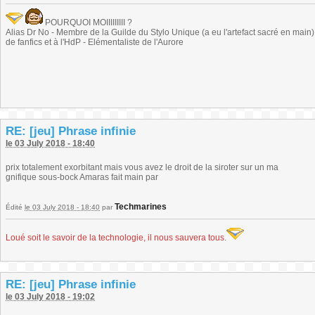
POURQUOI MOIIIIIIIII ?
Alias Dr No - Membre de la Guilde du Stylo Unique (a eu l'artefact sacré en main) -
de fanfics et à l'HdP - Elémentaliste de l'Aurore
RE: [jeu] Phrase infinie
le 03 July 2018 - 18:40
prix totalement exorbitant mais vous avez le droit de la siroter sur un ma
gnifique sous-bock Amaras fait main par
Techmarines
Édité
le 03 July 2018 - 18:40
par
Loué soit le savoir de la technologie, il nous sauvera tous
.
RE: [jeu] Phrase infinie
le 03 July 2018 - 19:02