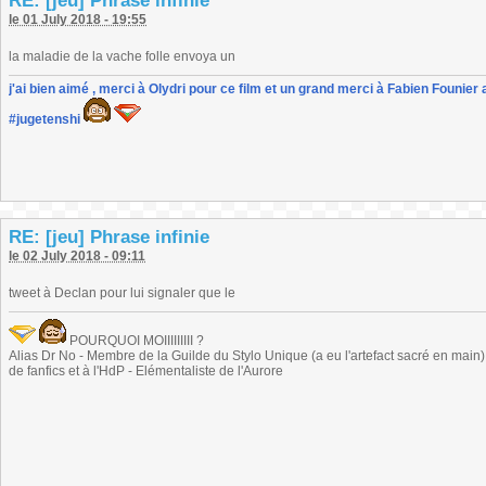
RE: [jeu] Phrase infinie
le 01 July 2018 - 19:55
la maladie de la vache folle envoya un
j'ai bien aimé , merci à Olydri pour ce film et un grand merci à Fabien Founier 
#jugetenshi
RE: [jeu] Phrase infinie
le 02 July 2018 - 09:11
tweet à Declan pour lui signaler que le
POURQUOI MOIIIIIIIII ?
Alias Dr No - Membre de la Guilde du Stylo Unique (a eu l'artefact sacré en main) -
de fanfics et à l'HdP - Elémentaliste de l'Aurore