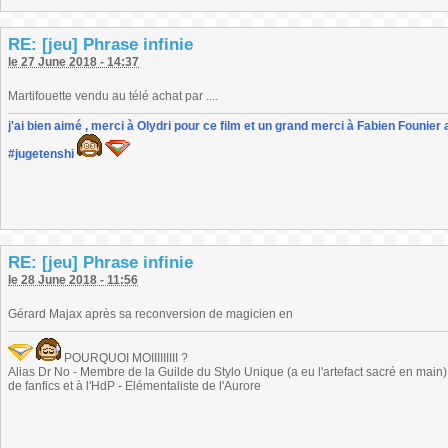
RE: [jeu] Phrase infinie
le 27 June 2018 - 14:37
Martifouette vendu au télé achat par ....
j'ai bien aimé , merci à Olydri pour ce film et un grand merci à Fabien Founier 
#jugetenshi
RE: [jeu] Phrase infinie
le 28 June 2018 - 11:56
Gérard Majax après sa reconversion de magicien en
POURQUOI MOIIIIIIIII ?
Alias Dr No - Membre de la Guilde du Stylo Unique (a eu l'artefact sacré en main) -
de fanfics et à l'HdP - Elémentaliste de l'Aurore