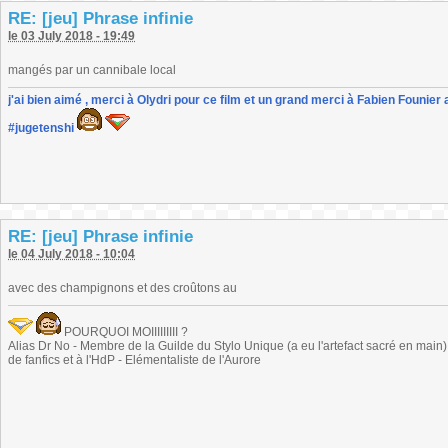
RE: [jeu] Phrase infinie
le 03 July 2018 - 19:49
mangés par un cannibale local
j'ai bien aimé , merci à Olydri pour ce film et un grand merci à Fabien Founier 
#jugetenshi
RE: [jeu] Phrase infinie
le 04 July 2018 - 10:04
avec des champignons et des croûtons au
POURQUOI MOIIIIIIIII ?
Alias Dr No - Membre de la Guilde du Stylo Unique (a eu l'artefact sacré en main) -
de fanfics et à l'HdP - Elémentaliste de l'Aurore