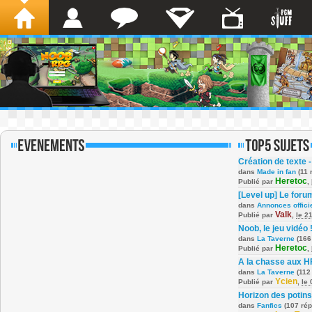
Création de texte -
dans
Made in fan
(11 
Heretoc
Publié par
,
[Level up] Le foru
dans
Annonces offici
Valk
Publié par
,
le 2
Noob, le jeu vidéo 
dans
La Taverne
(166
Heretoc
Publié par
,
A la chasse aux H
dans
La Taverne
(112
Ycien
Publié par
,
le
Horizon des potins
dans
Fanfics
(107 ré